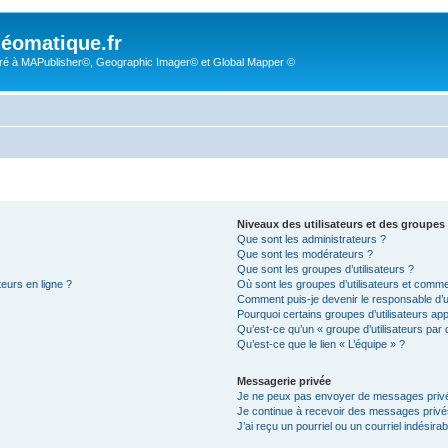
éomatique.fr
é à MAPublisher©, Geographic Imager© et Global Mapper ©
Niveaux des utilisateurs et des groupes 
Que sont les administrateurs ?
Que sont les modérateurs ?
Que sont les groupes d’utilisateurs ?
teurs en ligne ?
Où sont les groupes d’utilisateurs et comme
Comment puis-je devenir le responsable d’un
Pourquoi certains groupes d’utilisateurs ap
Qu’est-ce qu’un « groupe d’utilisateurs par 
Qu’est-ce que le lien « L’équipe » ?
Messagerie privée
Je ne peux pas envoyer de messages privé
Je continue à recevoir des messages privés 
J’ai reçu un pourriel ou un courriel indésira