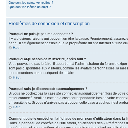
Que sont les sujets verrouillés ?
Que sont les icônes de sujet ?
Problèmes de connexion et d’inscription
Pourquoi ne puis-je pas me connecter ?
Il y a plusieurs raisons qui peuvent en être la cause. Premièrement, assurez-vo
banni. Il est également possible que le propriétaire du site internet ait une err
Haut
Pourquoi ai-je besoin de m’inscrire, après tout ?
Vous pouvez ne pas le faire, il appartient à l’administrateur du forum d’exig
sont pas disponibles aux visiteurs, comme les avatars personnalisés, la messag
recommandons par conséquent de le faire.
Haut
Pourquoi suis-je déconnecté automatiquement ?
Si vous ne cochez pas la case
Me connecter automatiquement
lors de votre 
rester connecté, veuillez cocher la case correspondante lors de votre conne
université, etc. Si vous n’arrivez pas à trouver cette case à cocher, il est prob
Haut
Comment puis-je empêcher l’affichage de mon nom d’utilisateur dans la lis
Dans le panneau de contrôle de l’utilisateur, en-dessous des « Préférences d
modérateurs et à vous-même. Vous serez compté comme étant un utilisateur i