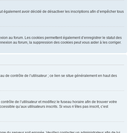
 peut également avoir décidé de désactiver les inscriptions afin d’empêcher tous
exion au forum. Les cookies permettent également d’enregistrer le statut des
onnexion au forum, la suppression des cookies peut vous aider à les corriger.
u de contrôle de l’utilisateur ; ce lien se situe généralement en haut des
contrôle de l’utilisateur et modifiez le fuseau horaire afin de trouver votre
sible qu’aux utilisateurs inscrits. Si vous n’êtes pas inscrit, c’est
loge du serveur soit erronée. Veuillez contacter un administrateur afin de lui