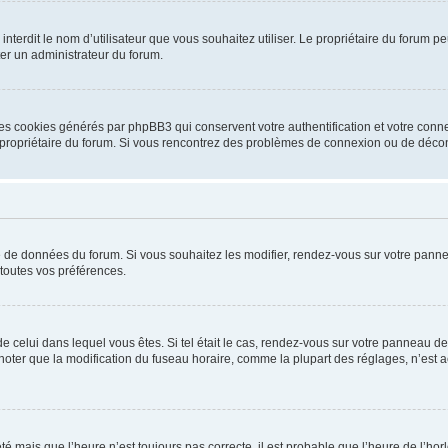
ou interdit le nom d’utilisateur que vous souhaitez utiliser. Le propriétaire du forum
ter un administrateur du forum.
les cookies générés par phpBB3 qui conservent votre authentification et votre conn
r le propriétaire du forum. Si vous rencontrez des problèmes de connexion ou de déc
se de données du forum. Si vous souhaitez les modifier, rendez-vous sur votre pannea
toutes vos préférences.
 de celui dans lequel vous êtes. Si tel était le cas, rendez-vous sur votre panneau de 
er que la modification du fuseau horaire, comme la plupart des réglages, n’est acces
été mais que l’heure n’est toujours pas correcte, il est probable que l’heure de l’hor