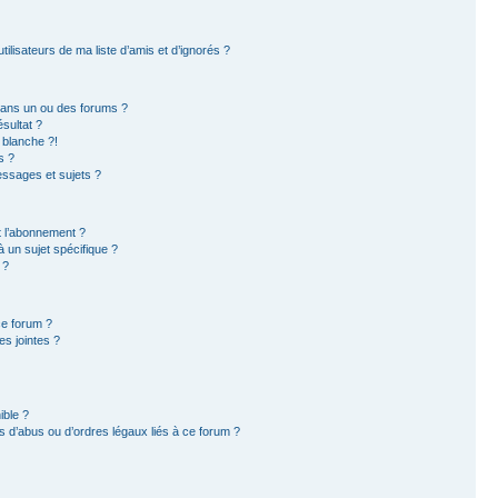
ilisateurs de ma liste d’amis et d’ignorés ?
dans un ou des forums ?
sultat ?
 blanche ?!
s ?
ssages et sujets ?
et l’abonnement ?
 un sujet spécifique ?
 ?
ce forum ?
s jointes ?
ible ?
 d’abus ou d’ordres légaux liés à ce forum ?