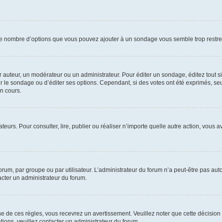
i le nombre d’options que vous pouvez ajouter à un sondage vous semble trop restre
auteur, un modérateur ou un administrateur. Pour éditer un sondage, éditez tout s
er le sondage ou d’éditer ses options. Cependant, si des votes ont été exprimés, seu
n cours.
isateurs. Pour consulter, lire, publier ou réaliser n’importe quelle autre action, v
um, par groupe ou par utilisateur. L’administrateur du forum n’a peut-être pas auto
acter un administrateur du forum.
de ces règles, vous recevrez un avertissement. Veuillez noter que cette décision 
ions, veuillez contacter un administrateur du forum.