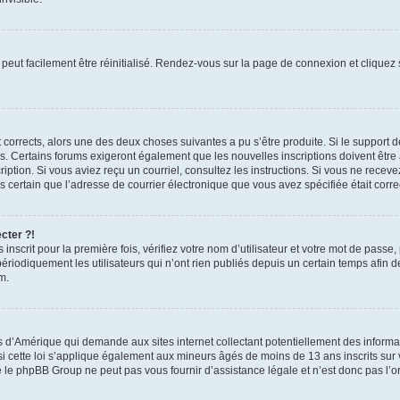
peut facilement être réinitialisé. Rendez-vous sur la page de connexion et cliquez
nt corrects, alors une des deux choses suivantes a pu s’être produite. Si le suppor
es. Certains forums exigeront également que les nouvelles inscriptions doivent être
nscription. Si vous aviez reçu un courriel, consultez les instructions. Si vous ne r
êtes certain que l’adresse de courrier électronique que vous avez spécifiée était cor
cter ?!
nscrit pour la première fois, vérifiez votre nom d’utilisateur et votre mot de passe
iquement les utilisateurs qui n’ont rien publiés depuis un certain temps afin de ré
m.
is d’Amérique qui demande aux sites internet collectant potentiellement des infor
 cette loi s’applique également aux mineurs âgés de moins de 13 ans inscrits sur v
 le phpBB Group ne peut pas vous fournir d’assistance légale et n’est donc pas l’or