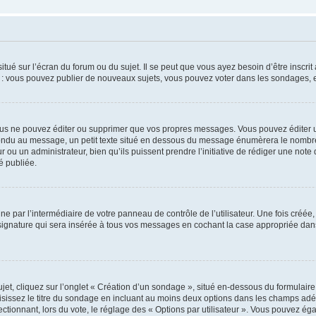
tué sur l’écran du forum ou du sujet. Il se peut que vous ayez besoin d’être inscri
e : vous pouvez publier de nouveaux sujets, vous pouvez voter dans les sondages, e
us ne pouvez éditer ou supprimer que vos propres messages. Vous pouvez éditer u
pondu au message, un petit texte situé en dessous du message énumèrera le nombre de
r ou un administrateur, bien qu’ils puissent prendre l’initiative de rédiger une note 
é publiée.
e par l’intermédiaire de votre panneau de contrôle de l’utilisateur. Une fois créé
ignature qui sera insérée à tous vos messages en cochant la case appropriée dans vo
, cliquez sur l’onglet « Création d’un sondage », situé en-dessous du formulaire pri
sissez le titre du sondage en incluant au moins deux options dans les champs adé
ctionnant, lors du vote, le réglage des « Options par utilisateur ». Vous pouvez éga