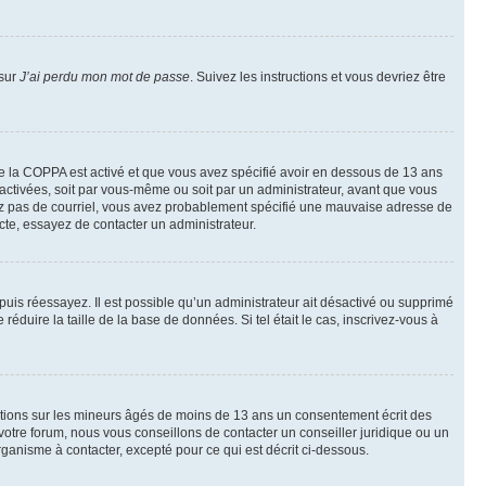
 sur
J’ai perdu mon mot de passe
. Suivez les instructions et vous devriez être
t de la COPPA est activé et que vous avez spécifié avoir en dessous de 13 ans
 activées, soit par vous-même ou soit par un administrateur, avant que vous
ecevez pas de courriel, vous avez probablement spécifié une mauvaise adresse de
recte, essayez de contacter un administrateur.
, puis réessayez. Il est possible qu’un administrateur ait désactivé ou supprimé
duire la taille de la base de données. Si tel était le cas, inscrivez-vous à
mations sur les mineurs âgés de moins de 13 ans un consentement écrit des
otre forum, nous vous conseillons de contacter un conseiller juridique ou un
ganisme à contacter, excepté pour ce qui est décrit ci-dessous.