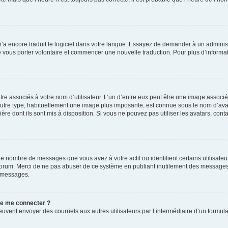
 n’a encore traduit le logiciel dans votre langue. Essayez de demander à un administr
e vous porter volontaire et commencer une nouvelle traduction. Pour plus d’informatio
re associés à votre nom d’utilisateur. L’un d’entre eux peut être une image associé
’autre type, habituellement une image plus imposante, est connue sous le nom d’ava
ère dont ils sont mis à disposition. Si vous ne pouvez pas utiliser les avatars, cont
le nombre de messages que vous avez à votre actif ou identifient certains utilisat
u forum. Merci de ne pas abuser de ce système en publiant inutilement des messages
e messages.
 de me connecter ?
its peuvent envoyer des courriels aux autres utilisateurs par l’intermédiaire d’un for