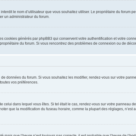
ou interdit le nom d’utilisateur que vous souhaitez utiliser. Le propriétaire du forum
ter un administrateur du forum.
les cookies générés par phpBB3 qui conservent votre authentification et votre conn
r le propriétaire du forum. Si vous rencontrez des problèmes de connexion ou de déc
se de données du forum. Si vous souhaitez les modifier, rendez-vous sur votre pannea
toutes vos préférences.
 de celui dans lequel vous êtes. Si tel était le cas, rendez-vous sur votre panneau de 
er que la modification du fuseau horaire, comme la plupart des réglages, n’est acces
été mais que l’heure n’est toujours pas correcte, il est probable que l’heure de l’hor