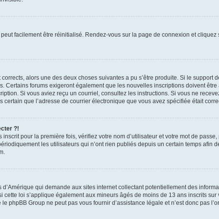
peut facilement être réinitialisé. Rendez-vous sur la page de connexion et cliquez
nt corrects, alors une des deux choses suivantes a pu s’être produite. Si le suppor
es. Certains forums exigeront également que les nouvelles inscriptions doivent être
nscription. Si vous aviez reçu un courriel, consultez les instructions. Si vous ne r
êtes certain que l’adresse de courrier électronique que vous avez spécifiée était cor
cter ?!
nscrit pour la première fois, vérifiez votre nom d’utilisateur et votre mot de passe
iquement les utilisateurs qui n’ont rien publiés depuis un certain temps afin de ré
m.
is d’Amérique qui demande aux sites internet collectant potentiellement des infor
 cette loi s’applique également aux mineurs âgés de moins de 13 ans inscrits sur v
 le phpBB Group ne peut pas vous fournir d’assistance légale et n’est donc pas l’or