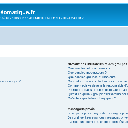
éomatique.fr
é à MAPublisher©, Geographic Imager© et Global Mapper ©
Niveaux des utilisateurs et des groupes 
Que sont les administrateurs ?
Que sont les modérateurs ?
Que sont les groupes d’utilisateurs ?
teurs en ligne ?
Où sont les groupes d’utilisateurs et comme
Comment puis-je devenir le responsable d’un
Pourquoi certains groupes d’utilisateurs ap
Qu’est-ce qu’un « groupe d’utilisateurs par 
Qu’est-ce que le lien « L’équipe » ?
Messagerie privée
Je ne peux pas envoyer de messages privé
Je continue à recevoir des messages privés 
J’ai reçu un pourriel ou un courriel indésira