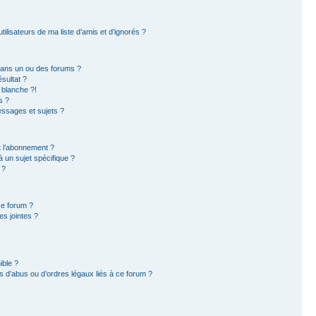
ilisateurs de ma liste d’amis et d’ignorés ?
dans un ou des forums ?
sultat ?
 blanche ?!
s ?
ssages et sujets ?
et l’abonnement ?
 un sujet spécifique ?
 ?
ce forum ?
s jointes ?
ible ?
 d’abus ou d’ordres légaux liés à ce forum ?