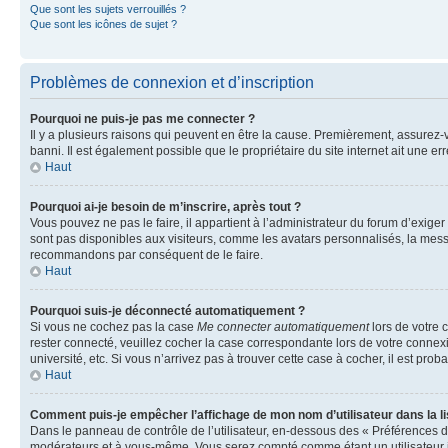
Que sont les sujets verrouillés ?
Que sont les icônes de sujet ?
Problèmes de connexion et d’inscription
Pourquoi ne puis-je pas me connecter ?
Il y a plusieurs raisons qui peuvent en être la cause. Premièrement, assurez-vo
banni. Il est également possible que le propriétaire du site internet ait une err
Haut
Pourquoi ai-je besoin de m’inscrire, après tout ?
Vous pouvez ne pas le faire, il appartient à l’administrateur du forum d’exig
sont pas disponibles aux visiteurs, comme les avatars personnalisés, la messag
recommandons par conséquent de le faire.
Haut
Pourquoi suis-je déconnecté automatiquement ?
Si vous ne cochez pas la case
Me connecter automatiquement
lors de votre 
rester connecté, veuillez cocher la case correspondante lors de votre conne
université, etc. Si vous n’arrivez pas à trouver cette case à cocher, il est prob
Haut
Comment puis-je empêcher l’affichage de mon nom d’utilisateur dans la lis
Dans le panneau de contrôle de l’utilisateur, en-dessous des « Préférences d
modérateurs et à vous-même. Vous serez compté comme étant un utilisateur i