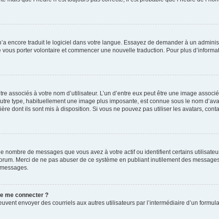
 n’a encore traduit le logiciel dans votre langue. Essayez de demander à un administr
e vous porter volontaire et commencer une nouvelle traduction. Pour plus d’informatio
re associés à votre nom d’utilisateur. L’un d’entre eux peut être une image associé
’autre type, habituellement une image plus imposante, est connue sous le nom d’ava
ère dont ils sont mis à disposition. Si vous ne pouvez pas utiliser les avatars, cont
le nombre de messages que vous avez à votre actif ou identifient certains utilisat
u forum. Merci de ne pas abuser de ce système en publiant inutilement des messages
e messages.
 de me connecter ?
its peuvent envoyer des courriels aux autres utilisateurs par l’intermédiaire d’un for