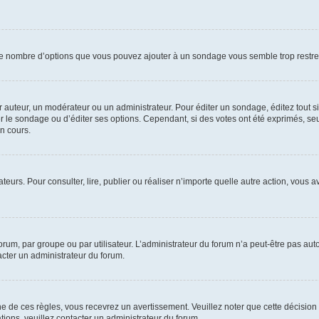
i le nombre d’options que vous pouvez ajouter à un sondage vous semble trop restre
auteur, un modérateur ou un administrateur. Pour éditer un sondage, éditez tout s
er le sondage ou d’éditer ses options. Cependant, si des votes ont été exprimés, seu
n cours.
isateurs. Pour consulter, lire, publier ou réaliser n’importe quelle autre action, v
um, par groupe ou par utilisateur. L’administrateur du forum n’a peut-être pas auto
acter un administrateur du forum.
de ces règles, vous recevrez un avertissement. Veuillez noter que cette décision 
ions, veuillez contacter un administrateur du forum.