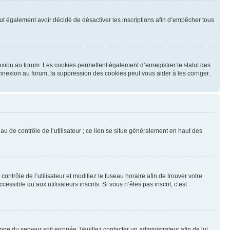
 peut également avoir décidé de désactiver les inscriptions afin d’empêcher tous
exion au forum. Les cookies permettent également d’enregistrer le statut des
onnexion au forum, la suppression des cookies peut vous aider à les corriger.
u de contrôle de l’utilisateur ; ce lien se situe généralement en haut des
contrôle de l’utilisateur et modifiez le fuseau horaire afin de trouver votre
sible qu’aux utilisateurs inscrits. Si vous n’êtes pas inscrit, c’est
loge du serveur soit erronée. Veuillez contacter un administrateur afin de lui