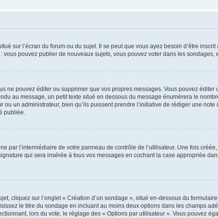
tué sur l’écran du forum ou du sujet. Il se peut que vous ayez besoin d’être inscri
e : vous pouvez publier de nouveaux sujets, vous pouvez voter dans les sondages, e
us ne pouvez éditer ou supprimer que vos propres messages. Vous pouvez éditer u
pondu au message, un petit texte situé en dessous du message énumèrera le nombre de
r ou un administrateur, bien qu’ils puissent prendre l’initiative de rédiger une note 
é publiée.
e par l’intermédiaire de votre panneau de contrôle de l’utilisateur. Une fois créé
ignature qui sera insérée à tous vos messages en cochant la case appropriée dans vo
, cliquez sur l’onglet « Création d’un sondage », situé en-dessous du formulaire pri
sissez le titre du sondage en incluant au moins deux options dans les champs adé
ctionnant, lors du vote, le réglage des « Options par utilisateur ». Vous pouvez éga