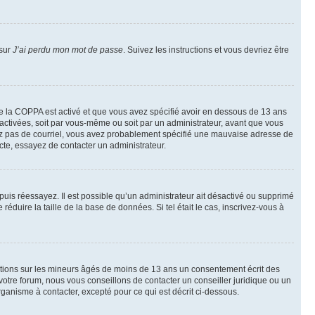
 sur
J’ai perdu mon mot de passe
. Suivez les instructions et vous devriez être
t de la COPPA est activé et que vous avez spécifié avoir en dessous de 13 ans
 activées, soit par vous-même ou soit par un administrateur, avant que vous
ecevez pas de courriel, vous avez probablement spécifié une mauvaise adresse de
recte, essayez de contacter un administrateur.
, puis réessayez. Il est possible qu’un administrateur ait désactivé ou supprimé
duire la taille de la base de données. Si tel était le cas, inscrivez-vous à
mations sur les mineurs âgés de moins de 13 ans un consentement écrit des
otre forum, nous vous conseillons de contacter un conseiller juridique ou un
ganisme à contacter, excepté pour ce qui est décrit ci-dessous.