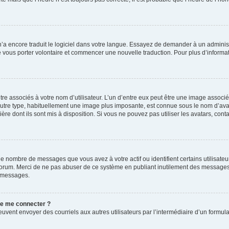
 n’a encore traduit le logiciel dans votre langue. Essayez de demander à un administr
e vous porter volontaire et commencer une nouvelle traduction. Pour plus d’informatio
re associés à votre nom d’utilisateur. L’un d’entre eux peut être une image associé
’autre type, habituellement une image plus imposante, est connue sous le nom d’ava
ère dont ils sont mis à disposition. Si vous ne pouvez pas utiliser les avatars, cont
le nombre de messages que vous avez à votre actif ou identifient certains utilisat
u forum. Merci de ne pas abuser de ce système en publiant inutilement des messages
e messages.
 de me connecter ?
its peuvent envoyer des courriels aux autres utilisateurs par l’intermédiaire d’un for