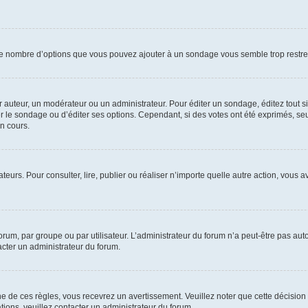
i le nombre d’options que vous pouvez ajouter à un sondage vous semble trop restre
auteur, un modérateur ou un administrateur. Pour éditer un sondage, éditez tout s
er le sondage ou d’éditer ses options. Cependant, si des votes ont été exprimés, seu
n cours.
isateurs. Pour consulter, lire, publier ou réaliser n’importe quelle autre action, v
um, par groupe ou par utilisateur. L’administrateur du forum n’a peut-être pas auto
acter un administrateur du forum.
de ces règles, vous recevrez un avertissement. Veuillez noter que cette décision 
ions, veuillez contacter un administrateur du forum.