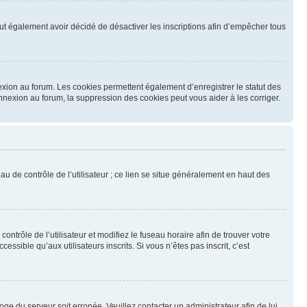
 peut également avoir décidé de désactiver les inscriptions afin d’empêcher tous
exion au forum. Les cookies permettent également d’enregistrer le statut des
onnexion au forum, la suppression des cookies peut vous aider à les corriger.
u de contrôle de l’utilisateur ; ce lien se situe généralement en haut des
contrôle de l’utilisateur et modifiez le fuseau horaire afin de trouver votre
sible qu’aux utilisateurs inscrits. Si vous n’êtes pas inscrit, c’est
loge du serveur soit erronée. Veuillez contacter un administrateur afin de lui