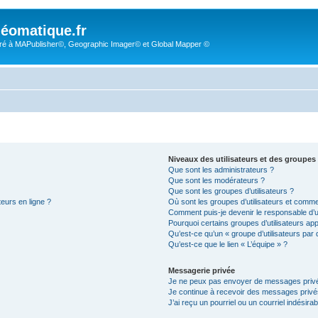
éomatique.fr
é à MAPublisher©, Geographic Imager© et Global Mapper ©
Niveaux des utilisateurs et des groupes 
Que sont les administrateurs ?
Que sont les modérateurs ?
Que sont les groupes d’utilisateurs ?
teurs en ligne ?
Où sont les groupes d’utilisateurs et comme
Comment puis-je devenir le responsable d’un
Pourquoi certains groupes d’utilisateurs ap
Qu’est-ce qu’un « groupe d’utilisateurs par 
Qu’est-ce que le lien « L’équipe » ?
Messagerie privée
Je ne peux pas envoyer de messages privé
Je continue à recevoir des messages privés 
J’ai reçu un pourriel ou un courriel indésira