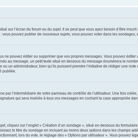
tué sur l’écran du forum ou du sujet. Il se peut que vous ayez besoin d’être inscri
e : vous pouvez publier de nouveaux sujets, vous pouvez voter dans les sondages, e
us ne pouvez éditer ou supprimer que vos propres messages. Vous pouvez éditer u
pondu au message, un petit texte situé en dessous du message énumèrera le nombre de
r ou un administrateur, bien qu’ils puissent prendre l’initiative de rédiger une note 
é publiée.
e par l’intermédiaire de votre panneau de contrôle de l’utilisateur. Une fois créé
ignature qui sera insérée à tous vos messages en cochant la case appropriée dans vo
, cliquez sur l’onglet « Création d’un sondage », situé en-dessous du formulaire pri
sissez le titre du sondage en incluant au moins deux options dans les champs adé
ctionnant, lors du vote, le réglage des « Options par utilisateur ». Vous pouvez éga