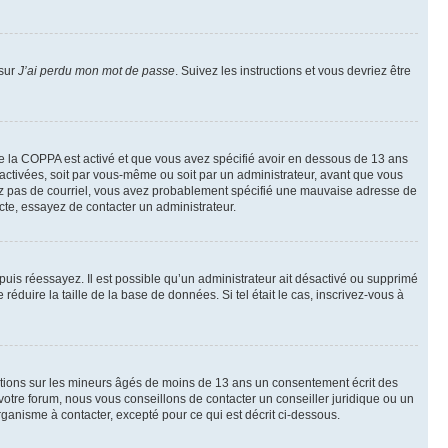
 sur
J’ai perdu mon mot de passe
. Suivez les instructions et vous devriez être
t de la COPPA est activé et que vous avez spécifié avoir en dessous de 13 ans
 activées, soit par vous-même ou soit par un administrateur, avant que vous
ecevez pas de courriel, vous avez probablement spécifié une mauvaise adresse de
recte, essayez de contacter un administrateur.
, puis réessayez. Il est possible qu’un administrateur ait désactivé ou supprimé
duire la taille de la base de données. Si tel était le cas, inscrivez-vous à
mations sur les mineurs âgés de moins de 13 ans un consentement écrit des
otre forum, nous vous conseillons de contacter un conseiller juridique ou un
ganisme à contacter, excepté pour ce qui est décrit ci-dessous.