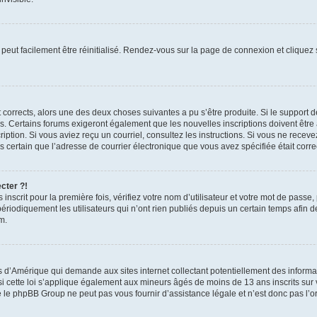
peut facilement être réinitialisé. Rendez-vous sur la page de connexion et cliquez
nt corrects, alors une des deux choses suivantes a pu s’être produite. Si le suppor
es. Certains forums exigeront également que les nouvelles inscriptions doivent être
nscription. Si vous aviez reçu un courriel, consultez les instructions. Si vous ne r
êtes certain que l’adresse de courrier électronique que vous avez spécifiée était cor
cter ?!
nscrit pour la première fois, vérifiez votre nom d’utilisateur et votre mot de passe
iquement les utilisateurs qui n’ont rien publiés depuis un certain temps afin de ré
m.
is d’Amérique qui demande aux sites internet collectant potentiellement des infor
 cette loi s’applique également aux mineurs âgés de moins de 13 ans inscrits sur v
 le phpBB Group ne peut pas vous fournir d’assistance légale et n’est donc pas l’or