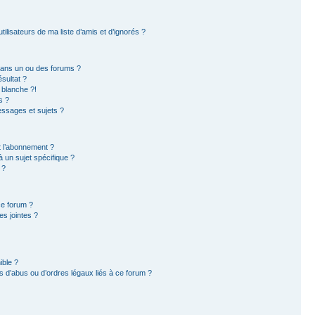
ilisateurs de ma liste d’amis et d’ignorés ?
dans un ou des forums ?
sultat ?
 blanche ?!
s ?
ssages et sujets ?
et l’abonnement ?
 un sujet spécifique ?
 ?
ce forum ?
s jointes ?
ible ?
 d’abus ou d’ordres légaux liés à ce forum ?