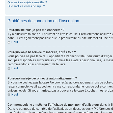
Que sont les sujets verrouillés ?
Que sont les icônes de sujet ?
Problèmes de connexion et d’inscription
Pourquoi ne puis-je pas me connecter ?
Il y a plusieurs raisons qui peuvent en être la cause. Premièrement, assurez-vo
banni. Il est également possible que le propriétaire du site internet ait une err
Haut
Pourquoi ai-je besoin de m’inscrire, après tout ?
Vous pouvez ne pas le faire, il appartient à l’administrateur du forum d’exig
sont pas disponibles aux visiteurs, comme les avatars personnalisés, la messag
recommandons par conséquent de le faire.
Haut
Pourquoi suis-je déconnecté automatiquement ?
Si vous ne cochez pas la case
Me connecter automatiquement
lors de votre 
rester connecté, veuillez cocher la case correspondante lors de votre conne
université, etc. Si vous n’arrivez pas à trouver cette case à cocher, il est prob
Haut
Comment puis-je empêcher l’affichage de mon nom d’utilisateur dans la lis
Dans le panneau de contrôle de l’utilisateur, en-dessous des « Préférences d
modérateurs et à vous-même. Vous serez compté comme étant un utilisateur i