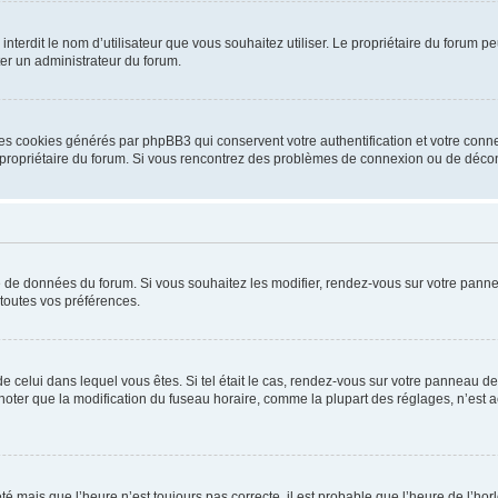
ou interdit le nom d’utilisateur que vous souhaitez utiliser. Le propriétaire du forum
ter un administrateur du forum.
les cookies générés par phpBB3 qui conservent votre authentification et votre conn
r le propriétaire du forum. Si vous rencontrez des problèmes de connexion ou de déc
se de données du forum. Si vous souhaitez les modifier, rendez-vous sur votre pannea
toutes vos préférences.
 de celui dans lequel vous êtes. Si tel était le cas, rendez-vous sur votre panneau de 
er que la modification du fuseau horaire, comme la plupart des réglages, n’est acces
été mais que l’heure n’est toujours pas correcte, il est probable que l’heure de l’hor