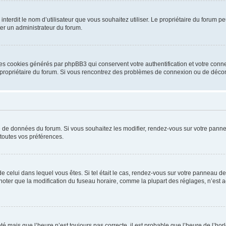
ou interdit le nom d’utilisateur que vous souhaitez utiliser. Le propriétaire du forum
ter un administrateur du forum.
les cookies générés par phpBB3 qui conservent votre authentification et votre conn
r le propriétaire du forum. Si vous rencontrez des problèmes de connexion ou de déc
se de données du forum. Si vous souhaitez les modifier, rendez-vous sur votre pannea
toutes vos préférences.
 de celui dans lequel vous êtes. Si tel était le cas, rendez-vous sur votre panneau de 
er que la modification du fuseau horaire, comme la plupart des réglages, n’est acces
été mais que l’heure n’est toujours pas correcte, il est probable que l’heure de l’hor