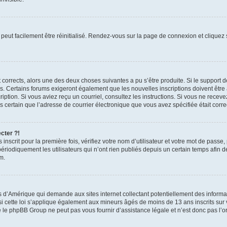
peut facilement être réinitialisé. Rendez-vous sur la page de connexion et cliquez
nt corrects, alors une des deux choses suivantes a pu s’être produite. Si le suppor
es. Certains forums exigeront également que les nouvelles inscriptions doivent être
nscription. Si vous aviez reçu un courriel, consultez les instructions. Si vous ne r
êtes certain que l’adresse de courrier électronique que vous avez spécifiée était cor
cter ?!
nscrit pour la première fois, vérifiez votre nom d’utilisateur et votre mot de passe
iquement les utilisateurs qui n’ont rien publiés depuis un certain temps afin de ré
m.
is d’Amérique qui demande aux sites internet collectant potentiellement des infor
 cette loi s’applique également aux mineurs âgés de moins de 13 ans inscrits sur v
 le phpBB Group ne peut pas vous fournir d’assistance légale et n’est donc pas l’or