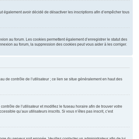
 peut également avoir décidé de désactiver les inscriptions afin d’empêcher tous
exion au forum. Les cookies permettent également d’enregistrer le statut des
onnexion au forum, la suppression des cookies peut vous aider à les corriger.
u de contrôle de l’utilisateur ; ce lien se situe généralement en haut des
contrôle de l’utilisateur et modifiez le fuseau horaire afin de trouver votre
sible qu’aux utilisateurs inscrits. Si vous n’êtes pas inscrit, c’est
loge du serveur soit erronée. Veuillez contacter un administrateur afin de lui