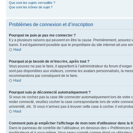
Que sont les sujets verrouillés ?
Que sont les icônes de sujet ?
Problèmes de connexion et d’inscription
Pourquoi ne puis-je pas me connecter ?
Il y a plusieurs raisons qui peuvent en être la cause. Premièrement, assurez-vo
banni. Il est également possible que le propriétaire du site internet ait une err
Haut
Pourquoi ai-je besoin de m’inscrire, après tout ?
Vous pouvez ne pas le faire, il appartient à l’administrateur du forum d’exig
sont pas disponibles aux visiteurs, comme les avatars personnalisés, la messag
recommandons par conséquent de le faire.
Haut
Pourquoi suis-je déconnecté automatiquement ?
Si vous ne cochez pas la case
Me connecter automatiquement
lors de votre 
rester connecté, veuillez cocher la case correspondante lors de votre conne
université, etc. Si vous n’arrivez pas à trouver cette case à cocher, il est prob
Haut
Comment puis-je empêcher l’affichage de mon nom d’utilisateur dans la lis
Dans le panneau de contrôle de l’utilisateur, en-dessous des « Préférences d
modérateurs et à vous-même. Vous serez compté comme étant un utilisateur i