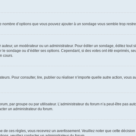
i le nombre d’options que vous pouvez ajouter à un sondage vous semble trop restre
auteur, un modérateur ou un administrateur. Pour éditer un sondage, éditez tout s
er le sondage ou d’éditer ses options. Cependant, si des votes ont été exprimés, seu
n cours.
isateurs. Pour consulter, lire, publier ou réaliser n’importe quelle autre action, v
um, par groupe ou par utilisateur. L’administrateur du forum n’a peut-être pas auto
acter un administrateur du forum.
de ces règles, vous recevrez un avertissement. Veuillez noter que cette décision 
ions, veuillez contacter un administrateur du forum.