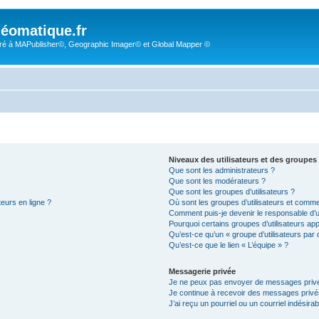
éomatique.fr
é à MAPublisher©, Geographic Imager© et Global Mapper ©
Niveaux des utilisateurs et des groupes 
Que sont les administrateurs ?
Que sont les modérateurs ?
Que sont les groupes d’utilisateurs ?
teurs en ligne ?
Où sont les groupes d’utilisateurs et comme
Comment puis-je devenir le responsable d’un
Pourquoi certains groupes d’utilisateurs ap
Qu’est-ce qu’un « groupe d’utilisateurs par 
Qu’est-ce que le lien « L’équipe » ?
Messagerie privée
Je ne peux pas envoyer de messages privé
Je continue à recevoir des messages privés 
J’ai reçu un pourriel ou un courriel indésira