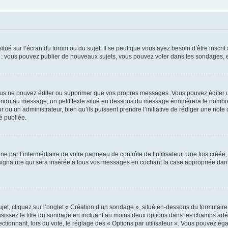
tué sur l’écran du forum ou du sujet. Il se peut que vous ayez besoin d’être inscri
e : vous pouvez publier de nouveaux sujets, vous pouvez voter dans les sondages, e
us ne pouvez éditer ou supprimer que vos propres messages. Vous pouvez éditer u
pondu au message, un petit texte situé en dessous du message énumèrera le nombre de
r ou un administrateur, bien qu’ils puissent prendre l’initiative de rédiger une note 
é publiée.
e par l’intermédiaire de votre panneau de contrôle de l’utilisateur. Une fois créé
ignature qui sera insérée à tous vos messages en cochant la case appropriée dans vo
, cliquez sur l’onglet « Création d’un sondage », situé en-dessous du formulaire pri
sissez le titre du sondage en incluant au moins deux options dans les champs adé
ctionnant, lors du vote, le réglage des « Options par utilisateur ». Vous pouvez éga