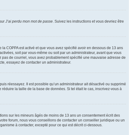
 sur
J’ai perdu mon mot de passe
. Suivez les instructions et vous devriez être
t de la COPPA est activé et que vous avez spécifié avoir en dessous de 13 ans
 activées, soit par vous-même ou soit par un administrateur, avant que vous
ecevez pas de courriel, vous avez probablement spécifié une mauvaise adresse de
recte, essayez de contacter un administrateur.
, puis réessayez. Il est possible qu’un administrateur ait désactivé ou supprimé
duire la taille de la base de données. Si tel était le cas, inscrivez-vous à
mations sur les mineurs âgés de moins de 13 ans un consentement écrit des
otre forum, nous vous conseillons de contacter un conseiller juridique ou un
ganisme à contacter, excepté pour ce qui est décrit ci-dessous.