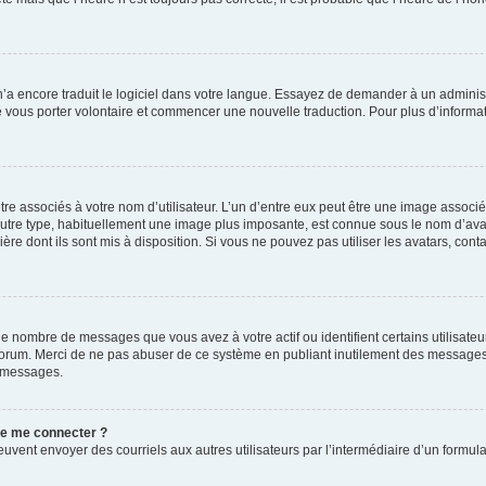
 n’a encore traduit le logiciel dans votre langue. Essayez de demander à un administr
e vous porter volontaire et commencer une nouvelle traduction. Pour plus d’informatio
re associés à votre nom d’utilisateur. L’un d’entre eux peut être une image associé
’autre type, habituellement une image plus imposante, est connue sous le nom d’ava
ère dont ils sont mis à disposition. Si vous ne pouvez pas utiliser les avatars, cont
le nombre de messages que vous avez à votre actif ou identifient certains utilisat
u forum. Merci de ne pas abuser de ce système en publiant inutilement des messages
e messages.
 de me connecter ?
its peuvent envoyer des courriels aux autres utilisateurs par l’intermédiaire d’un for