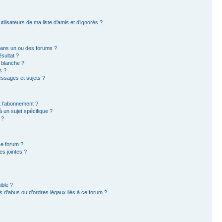
ilisateurs de ma liste d’amis et d’ignorés ?
dans un ou des forums ?
sultat ?
 blanche ?!
s ?
ssages et sujets ?
et l’abonnement ?
 un sujet spécifique ?
 ?
ce forum ?
s jointes ?
ible ?
 d’abus ou d’ordres légaux liés à ce forum ?