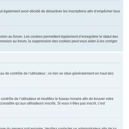
 peut également avoir décidé de désactiver les inscriptions afin d’empêcher tous
exion au forum. Les cookies permettent également d’enregistrer le statut des
onnexion au forum, la suppression des cookies peut vous aider à les corriger.
u de contrôle de l’utilisateur ; ce lien se situe généralement en haut des
contrôle de l’utilisateur et modifiez le fuseau horaire afin de trouver votre
sible qu’aux utilisateurs inscrits. Si vous n’êtes pas inscrit, c’est
loge du serveur soit erronée. Veuillez contacter un administrateur afin de lui