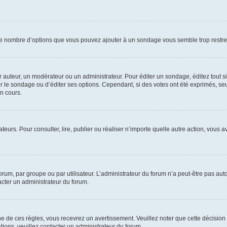
i le nombre d’options que vous pouvez ajouter à un sondage vous semble trop restre
auteur, un modérateur ou un administrateur. Pour éditer un sondage, éditez tout s
er le sondage ou d’éditer ses options. Cependant, si des votes ont été exprimés, seu
n cours.
isateurs. Pour consulter, lire, publier ou réaliser n’importe quelle autre action, v
um, par groupe ou par utilisateur. L’administrateur du forum n’a peut-être pas auto
acter un administrateur du forum.
de ces règles, vous recevrez un avertissement. Veuillez noter que cette décision 
ions, veuillez contacter un administrateur du forum.