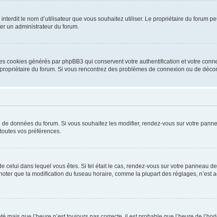
ou interdit le nom d’utilisateur que vous souhaitez utiliser. Le propriétaire du forum
ter un administrateur du forum.
les cookies générés par phpBB3 qui conservent votre authentification et votre conn
r le propriétaire du forum. Si vous rencontrez des problèmes de connexion ou de déc
se de données du forum. Si vous souhaitez les modifier, rendez-vous sur votre pannea
toutes vos préférences.
 de celui dans lequel vous êtes. Si tel était le cas, rendez-vous sur votre panneau de 
er que la modification du fuseau horaire, comme la plupart des réglages, n’est acces
été mais que l’heure n’est toujours pas correcte, il est probable que l’heure de l’hor