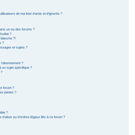
ilisateurs de ma liste d’amis et d’ignorés ?
dans un ou des forums ?
sultat ?
 blanche ?!
s ?
ssages et sujets ?
et l’abonnement ?
 un sujet spécifique ?
 ?
ce forum ?
s jointes ?
ible ?
 d’abus ou d’ordres légaux liés à ce forum ?