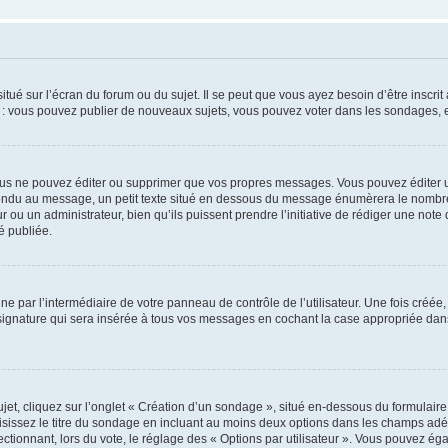
tué sur l’écran du forum ou du sujet. Il se peut que vous ayez besoin d’être inscri
e : vous pouvez publier de nouveaux sujets, vous pouvez voter dans les sondages, e
us ne pouvez éditer ou supprimer que vos propres messages. Vous pouvez éditer u
pondu au message, un petit texte situé en dessous du message énumèrera le nombre de
r ou un administrateur, bien qu’ils puissent prendre l’initiative de rédiger une note 
é publiée.
e par l’intermédiaire de votre panneau de contrôle de l’utilisateur. Une fois créé
ignature qui sera insérée à tous vos messages en cochant la case appropriée dans vo
, cliquez sur l’onglet « Création d’un sondage », situé en-dessous du formulaire pri
sissez le titre du sondage en incluant au moins deux options dans les champs adé
ctionnant, lors du vote, le réglage des « Options par utilisateur ». Vous pouvez éga