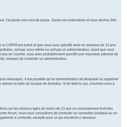
 sur
J’ai perdu mon mot de passe
. Suivez les instructions et vous devriez être
t de la COPPA est activé et que vous avez spécifié avoir en dessous de 13 ans
 activées, soit par vous-même ou soit par un administrateur, avant que vous
ecevez pas de courriel, vous avez probablement spécifié une mauvaise adresse de
recte, essayez de contacter un administrateur.
, puis réessayez. Il est possible qu’un administrateur ait désactivé ou supprimé
duire la taille de la base de données. Si tel était le cas, inscrivez-vous à
mations sur les mineurs âgés de moins de 13 ans un consentement écrit des
otre forum, nous vous conseillons de contacter un conseiller juridique ou un
ganisme à contacter, excepté pour ce qui est décrit ci-dessous.