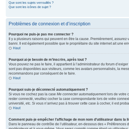
Que sont les sujets verrouillés ?
Que sont les icônes de sujet ?
Problèmes de connexion et d’inscription
Pourquoi ne puis-je pas me connecter ?
Il y a plusieurs raisons qui peuvent en être la cause. Premièrement, assurez-vo
banni. Il est également possible que le propriétaire du site internet ait une err
Haut
Pourquoi ai-je besoin de m’inscrire, après tout ?
Vous pouvez ne pas le faire, il appartient à l’administrateur du forum d’exig
sont pas disponibles aux visiteurs, comme les avatars personnalisés, la messag
recommandons par conséquent de le faire.
Haut
Pourquoi suis-je déconnecté automatiquement ?
Si vous ne cochez pas la case
Me connecter automatiquement
lors de votre 
rester connecté, veuillez cocher la case correspondante lors de votre conne
université, etc. Si vous n’arrivez pas à trouver cette case à cocher, il est prob
Haut
Comment puis-je empêcher l’affichage de mon nom d’utilisateur dans la lis
Dans le panneau de contrôle de l’utilisateur, en-dessous des « Préférences d
modérateurs et à vous-même. Vous serez compté comme étant un utilisateur i