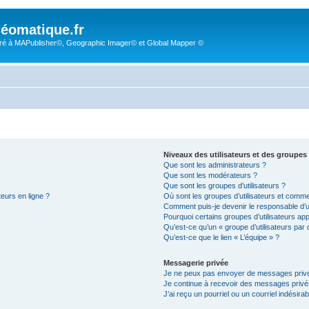
éomatique.fr
é à MAPublisher©, Geographic Imager© et Global Mapper ©
Niveaux des utilisateurs et des groupes 
Que sont les administrateurs ?
Que sont les modérateurs ?
Que sont les groupes d’utilisateurs ?
teurs en ligne ?
Où sont les groupes d’utilisateurs et comme
Comment puis-je devenir le responsable d’un
Pourquoi certains groupes d’utilisateurs ap
Qu’est-ce qu’un « groupe d’utilisateurs par 
Qu’est-ce que le lien « L’équipe » ?
Messagerie privée
Je ne peux pas envoyer de messages privé
Je continue à recevoir des messages privés 
J’ai reçu un pourriel ou un courriel indésira