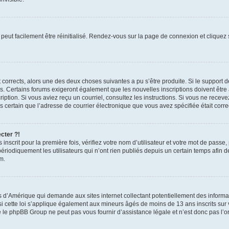
peut facilement être réinitialisé. Rendez-vous sur la page de connexion et cliquez
nt corrects, alors une des deux choses suivantes a pu s’être produite. Si le suppor
es. Certains forums exigeront également que les nouvelles inscriptions doivent être
nscription. Si vous aviez reçu un courriel, consultez les instructions. Si vous ne r
êtes certain que l’adresse de courrier électronique que vous avez spécifiée était cor
cter ?!
nscrit pour la première fois, vérifiez votre nom d’utilisateur et votre mot de passe
iquement les utilisateurs qui n’ont rien publiés depuis un certain temps afin de ré
m.
is d’Amérique qui demande aux sites internet collectant potentiellement des infor
 cette loi s’applique également aux mineurs âgés de moins de 13 ans inscrits sur v
 le phpBB Group ne peut pas vous fournir d’assistance légale et n’est donc pas l’or