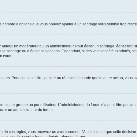
i le nombre d’options que vous pouvez ajouter à un sondage vous semble trop restre
auteur, un modérateur ou un administrateur. Pour éditer un sondage, éditez tout s
er le sondage ou d’éditer ses options. Cependant, si des votes ont été exprimés, seu
n cours.
isateurs. Pour consulter, lire, publier ou réaliser n’importe quelle autre action, v
um, par groupe ou par utilisateur. L’administrateur du forum n’a peut-être pas auto
acter un administrateur du forum.
de ces règles, vous recevrez un avertissement. Veuillez noter que cette décision 
ions, veuillez contacter un administrateur du forum.