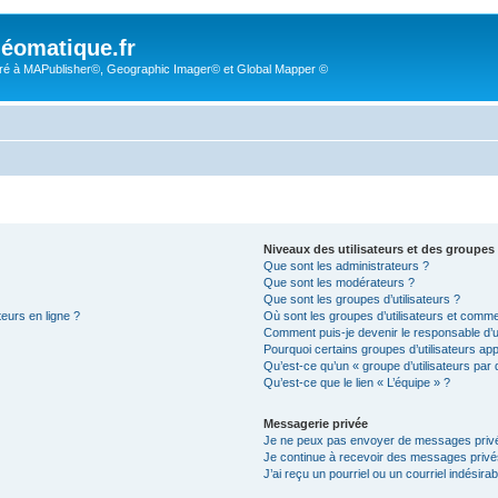
éomatique.fr
é à MAPublisher©, Geographic Imager© et Global Mapper ©
Niveaux des utilisateurs et des groupes 
Que sont les administrateurs ?
Que sont les modérateurs ?
Que sont les groupes d’utilisateurs ?
teurs en ligne ?
Où sont les groupes d’utilisateurs et comme
Comment puis-je devenir le responsable d’un
Pourquoi certains groupes d’utilisateurs ap
Qu’est-ce qu’un « groupe d’utilisateurs par 
Qu’est-ce que le lien « L’équipe » ?
Messagerie privée
Je ne peux pas envoyer de messages privé
Je continue à recevoir des messages privés 
J’ai reçu un pourriel ou un courriel indésira