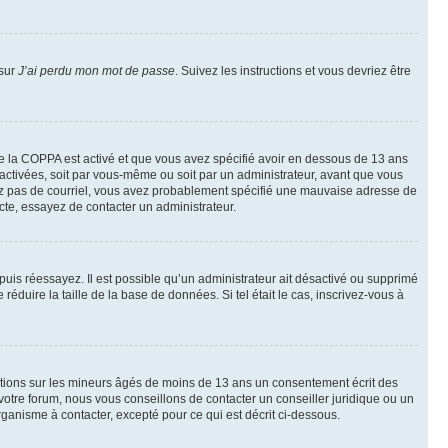
 sur
J’ai perdu mon mot de passe
. Suivez les instructions et vous devriez être
t de la COPPA est activé et que vous avez spécifié avoir en dessous de 13 ans
 activées, soit par vous-même ou soit par un administrateur, avant que vous
ecevez pas de courriel, vous avez probablement spécifié une mauvaise adresse de
recte, essayez de contacter un administrateur.
, puis réessayez. Il est possible qu’un administrateur ait désactivé ou supprimé
duire la taille de la base de données. Si tel était le cas, inscrivez-vous à
mations sur les mineurs âgés de moins de 13 ans un consentement écrit des
otre forum, nous vous conseillons de contacter un conseiller juridique ou un
ganisme à contacter, excepté pour ce qui est décrit ci-dessous.