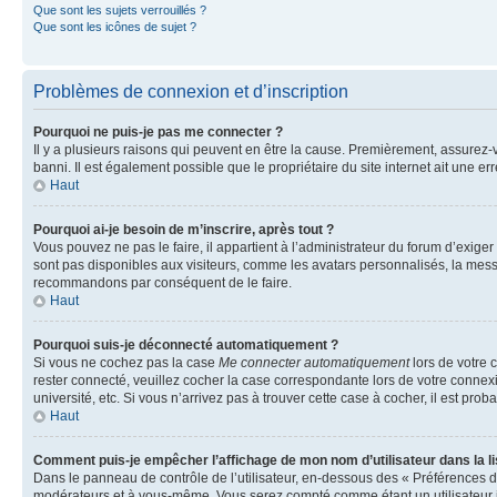
Que sont les sujets verrouillés ?
Que sont les icônes de sujet ?
Problèmes de connexion et d’inscription
Pourquoi ne puis-je pas me connecter ?
Il y a plusieurs raisons qui peuvent en être la cause. Premièrement, assurez-vo
banni. Il est également possible que le propriétaire du site internet ait une err
Haut
Pourquoi ai-je besoin de m’inscrire, après tout ?
Vous pouvez ne pas le faire, il appartient à l’administrateur du forum d’exig
sont pas disponibles aux visiteurs, comme les avatars personnalisés, la messag
recommandons par conséquent de le faire.
Haut
Pourquoi suis-je déconnecté automatiquement ?
Si vous ne cochez pas la case
Me connecter automatiquement
lors de votre 
rester connecté, veuillez cocher la case correspondante lors de votre conne
université, etc. Si vous n’arrivez pas à trouver cette case à cocher, il est prob
Haut
Comment puis-je empêcher l’affichage de mon nom d’utilisateur dans la lis
Dans le panneau de contrôle de l’utilisateur, en-dessous des « Préférences d
modérateurs et à vous-même. Vous serez compté comme étant un utilisateur i