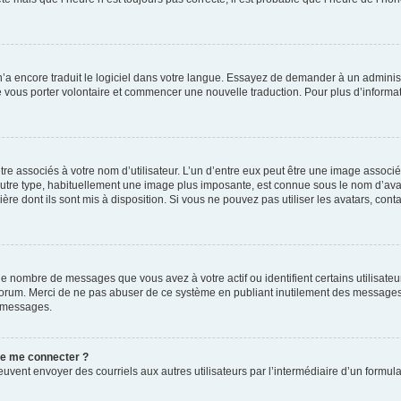
 n’a encore traduit le logiciel dans votre langue. Essayez de demander à un administr
e vous porter volontaire et commencer une nouvelle traduction. Pour plus d’informatio
re associés à votre nom d’utilisateur. L’un d’entre eux peut être une image associé
’autre type, habituellement une image plus imposante, est connue sous le nom d’ava
ère dont ils sont mis à disposition. Si vous ne pouvez pas utiliser les avatars, cont
le nombre de messages que vous avez à votre actif ou identifient certains utilisat
u forum. Merci de ne pas abuser de ce système en publiant inutilement des messages
e messages.
 de me connecter ?
its peuvent envoyer des courriels aux autres utilisateurs par l’intermédiaire d’un for