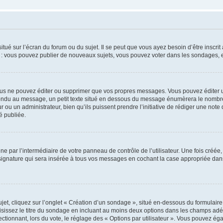
tué sur l’écran du forum ou du sujet. Il se peut que vous ayez besoin d’être inscri
e : vous pouvez publier de nouveaux sujets, vous pouvez voter dans les sondages, e
us ne pouvez éditer ou supprimer que vos propres messages. Vous pouvez éditer u
pondu au message, un petit texte situé en dessous du message énumèrera le nombre de
r ou un administrateur, bien qu’ils puissent prendre l’initiative de rédiger une note 
é publiée.
e par l’intermédiaire de votre panneau de contrôle de l’utilisateur. Une fois créé
ignature qui sera insérée à tous vos messages en cochant la case appropriée dans vo
, cliquez sur l’onglet « Création d’un sondage », situé en-dessous du formulaire pri
sissez le titre du sondage en incluant au moins deux options dans les champs adé
ctionnant, lors du vote, le réglage des « Options par utilisateur ». Vous pouvez éga