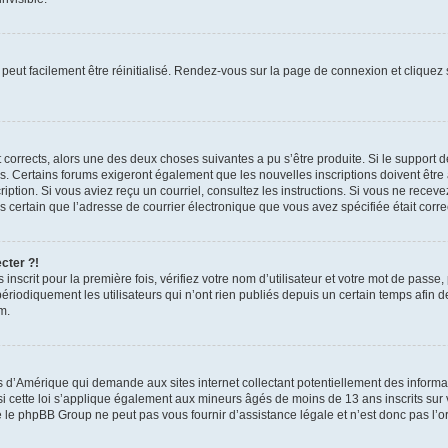
peut facilement être réinitialisé. Rendez-vous sur la page de connexion et cliquez
nt corrects, alors une des deux choses suivantes a pu s’être produite. Si le suppor
es. Certains forums exigeront également que les nouvelles inscriptions doivent être
nscription. Si vous aviez reçu un courriel, consultez les instructions. Si vous ne r
êtes certain que l’adresse de courrier électronique que vous avez spécifiée était cor
cter ?!
nscrit pour la première fois, vérifiez votre nom d’utilisateur et votre mot de passe
iquement les utilisateurs qui n’ont rien publiés depuis un certain temps afin de ré
m.
is d’Amérique qui demande aux sites internet collectant potentiellement des infor
 cette loi s’applique également aux mineurs âgés de moins de 13 ans inscrits sur v
 le phpBB Group ne peut pas vous fournir d’assistance légale et n’est donc pas l’or