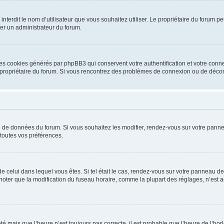
ou interdit le nom d’utilisateur que vous souhaitez utiliser. Le propriétaire du forum
ter un administrateur du forum.
les cookies générés par phpBB3 qui conservent votre authentification et votre conn
r le propriétaire du forum. Si vous rencontrez des problèmes de connexion ou de déc
se de données du forum. Si vous souhaitez les modifier, rendez-vous sur votre pannea
toutes vos préférences.
 de celui dans lequel vous êtes. Si tel était le cas, rendez-vous sur votre panneau de 
er que la modification du fuseau horaire, comme la plupart des réglages, n’est acces
été mais que l’heure n’est toujours pas correcte, il est probable que l’heure de l’hor