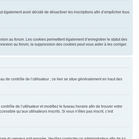
 peut également avoir décidé de désactiver les inscriptions afin d’empêcher tous
exion au forum. Les cookies permettent également d’enregistrer le statut des
onnexion au forum, la suppression des cookies peut vous aider à les corriger.
u de contrôle de l’utilisateur ; ce lien se situe généralement en haut des
contrôle de l’utilisateur et modifiez le fuseau horaire afin de trouver votre
sible qu’aux utilisateurs inscrits. Si vous n’êtes pas inscrit, c’est
loge du serveur soit erronée. Veuillez contacter un administrateur afin de lui