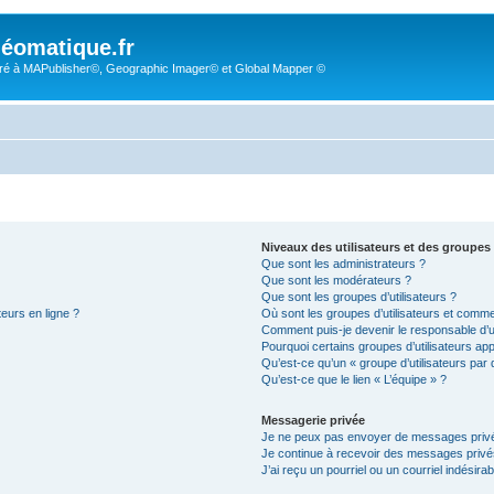
éomatique.fr
é à MAPublisher©, Geographic Imager© et Global Mapper ©
Niveaux des utilisateurs et des groupes 
Que sont les administrateurs ?
Que sont les modérateurs ?
Que sont les groupes d’utilisateurs ?
teurs en ligne ?
Où sont les groupes d’utilisateurs et comme
Comment puis-je devenir le responsable d’un
Pourquoi certains groupes d’utilisateurs ap
Qu’est-ce qu’un « groupe d’utilisateurs par 
Qu’est-ce que le lien « L’équipe » ?
Messagerie privée
Je ne peux pas envoyer de messages privé
Je continue à recevoir des messages privés 
J’ai reçu un pourriel ou un courriel indésira