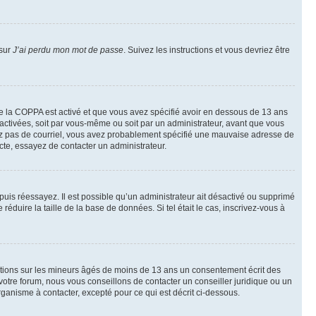
 sur
J’ai perdu mon mot de passe
. Suivez les instructions et vous devriez être
t de la COPPA est activé et que vous avez spécifié avoir en dessous de 13 ans
 activées, soit par vous-même ou soit par un administrateur, avant que vous
ecevez pas de courriel, vous avez probablement spécifié une mauvaise adresse de
recte, essayez de contacter un administrateur.
, puis réessayez. Il est possible qu’un administrateur ait désactivé ou supprimé
duire la taille de la base de données. Si tel était le cas, inscrivez-vous à
mations sur les mineurs âgés de moins de 13 ans un consentement écrit des
otre forum, nous vous conseillons de contacter un conseiller juridique ou un
ganisme à contacter, excepté pour ce qui est décrit ci-dessous.