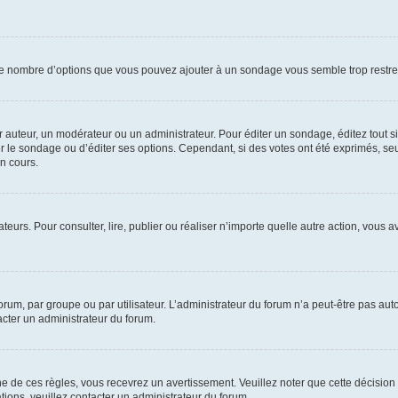
i le nombre d’options que vous pouvez ajouter à un sondage vous semble trop restre
auteur, un modérateur ou un administrateur. Pour éditer un sondage, éditez tout s
er le sondage ou d’éditer ses options. Cependant, si des votes ont été exprimés, seu
n cours.
isateurs. Pour consulter, lire, publier ou réaliser n’importe quelle autre action, v
um, par groupe ou par utilisateur. L’administrateur du forum n’a peut-être pas auto
acter un administrateur du forum.
de ces règles, vous recevrez un avertissement. Veuillez noter que cette décision 
ions, veuillez contacter un administrateur du forum.