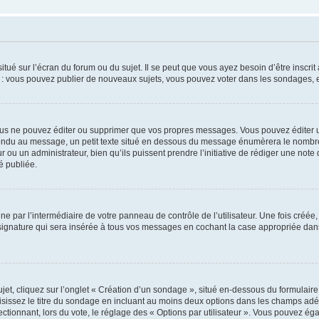
tué sur l’écran du forum ou du sujet. Il se peut que vous ayez besoin d’être inscri
e : vous pouvez publier de nouveaux sujets, vous pouvez voter dans les sondages, e
us ne pouvez éditer ou supprimer que vos propres messages. Vous pouvez éditer u
pondu au message, un petit texte situé en dessous du message énumèrera le nombre de
r ou un administrateur, bien qu’ils puissent prendre l’initiative de rédiger une note 
é publiée.
e par l’intermédiaire de votre panneau de contrôle de l’utilisateur. Une fois créé
ignature qui sera insérée à tous vos messages en cochant la case appropriée dans vo
, cliquez sur l’onglet « Création d’un sondage », situé en-dessous du formulaire pri
sissez le titre du sondage en incluant au moins deux options dans les champs adé
ctionnant, lors du vote, le réglage des « Options par utilisateur ». Vous pouvez éga