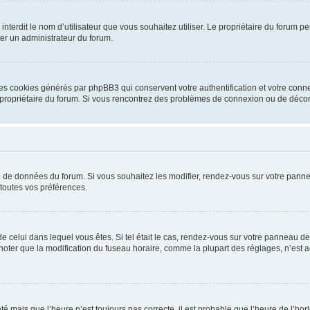
ou interdit le nom d’utilisateur que vous souhaitez utiliser. Le propriétaire du forum
ter un administrateur du forum.
les cookies générés par phpBB3 qui conservent votre authentification et votre conn
r le propriétaire du forum. Si vous rencontrez des problèmes de connexion ou de déc
se de données du forum. Si vous souhaitez les modifier, rendez-vous sur votre pannea
toutes vos préférences.
 de celui dans lequel vous êtes. Si tel était le cas, rendez-vous sur votre panneau de 
er que la modification du fuseau horaire, comme la plupart des réglages, n’est acces
été mais que l’heure n’est toujours pas correcte, il est probable que l’heure de l’hor