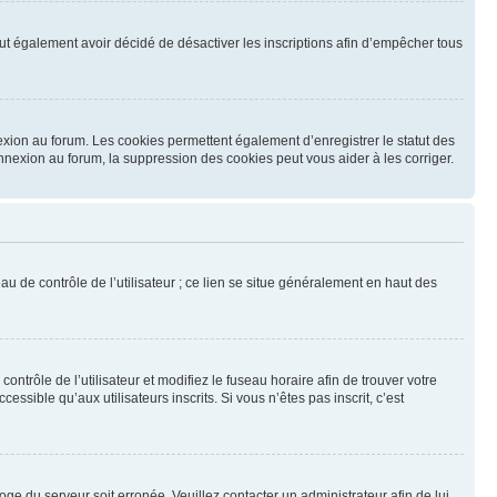
 peut également avoir décidé de désactiver les inscriptions afin d’empêcher tous
exion au forum. Les cookies permettent également d’enregistrer le statut des
onnexion au forum, la suppression des cookies peut vous aider à les corriger.
u de contrôle de l’utilisateur ; ce lien se situe généralement en haut des
contrôle de l’utilisateur et modifiez le fuseau horaire afin de trouver votre
sible qu’aux utilisateurs inscrits. Si vous n’êtes pas inscrit, c’est
loge du serveur soit erronée. Veuillez contacter un administrateur afin de lui