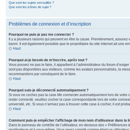
Que sont les sujets verrouillés ?
Que sont les icônes de sujet ?
Problèmes de connexion et d’inscription
Pourquoi ne puis-je pas me connecter ?
Il y a plusieurs raisons qui peuvent en être la cause. Premièrement, assurez-vo
banni. Il est également possible que le propriétaire du site internet ait une err
Haut
Pourquoi ai-je besoin de m’inscrire, après tout ?
Vous pouvez ne pas le faire, il appartient à l’administrateur du forum d’exig
sont pas disponibles aux visiteurs, comme les avatars personnalisés, la messag
recommandons par conséquent de le faire.
Haut
Pourquoi suis-je déconnecté automatiquement ?
Si vous ne cochez pas la case
Me connecter automatiquement
lors de votre 
rester connecté, veuillez cocher la case correspondante lors de votre conne
université, etc. Si vous n’arrivez pas à trouver cette case à cocher, il est prob
Haut
Comment puis-je empêcher l’affichage de mon nom d’utilisateur dans la lis
Dans le panneau de contrôle de l’utilisateur, en-dessous des « Préférences d
modérateurs et à vous-même. Vous serez compté comme étant un utilisateur i