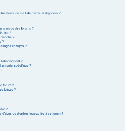
ilisateurs de ma liste d’amis et d’ignorés ?
dans un ou des forums ?
sultat ?
 blanche ?!
s ?
ssages et sujets ?
et l’abonnement ?
 un sujet spécifique ?
 ?
ce forum ?
s jointes ?
ible ?
 d’abus ou d’ordres légaux liés à ce forum ?