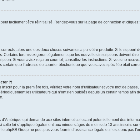
peut facilement être réinitialisé. Rendez-vous sur la page de connexion et cliquez
nt corrects, alors une des deux choses suivantes a pu s’être produite. Si le suppor
es. Certains forums exigeront également que les nouvelles inscriptions doivent être
nscription. Si vous aviez reçu un courriel, consultez les instructions. Si vous ne r
êtes certain que l’adresse de courrier électronique que vous avez spécifiée était cor
cter ?!
nscrit pour la première fois, vérifiez votre nom d’utilisateur et votre mot de passe
iquement les utilisateurs qui n’ont rien publiés depuis un certain temps afin de ré
m.
is d’Amérique qui demande aux sites internet collectant potentiellement des infor
 cette loi s’applique également aux mineurs âgés de moins de 13 ans inscrits sur v
 le phpBB Group ne peut pas vous fournir d’assistance légale et n’est donc pas l’or