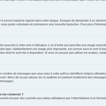
 n’a encore traduit le logiciel dans votre langue. Essayez de demander à un administr
e vous porter volontaire et commencer une nouvelle traduction. Pour plus d’informatio
re associés à votre nom d’utilisateur. L’un d’entre eux peut être une image associé
’autre type, habituellement une image plus imposante, est connue sous le nom d’ava
ère dont ils sont mis à disposition. Si vous ne pouvez pas utiliser les avatars, cont
le nombre de messages que vous avez à votre actif ou identifient certains utilisat
u forum. Merci de ne pas abuser de ce système en publiant inutilement des messages
e messages.
 de me connecter ?
its peuvent envoyer des courriels aux autres utilisateurs par l’intermédiaire d’un for