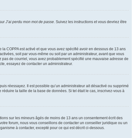
 sur
J’ai perdu mon mot de passe
. Suivez les instructions et vous devriez être
t de la COPPA est activé et que vous avez spécifié avoir en dessous de 13 ans
 activées, soit par vous-même ou soit par un administrateur, avant que vous
ecevez pas de courriel, vous avez probablement spécifié une mauvaise adresse de
recte, essayez de contacter un administrateur.
, puis réessayez. Il est possible qu’un administrateur ait désactivé ou supprimé
duire la taille de la base de données. Si tel était le cas, inscrivez-vous à
mations sur les mineurs âgés de moins de 13 ans un consentement écrit des
otre forum, nous vous conseillons de contacter un conseiller juridique ou un
ganisme à contacter, excepté pour ce qui est décrit ci-dessous.