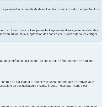
 peut également avoir décidé de désactiver les inscriptions afin d’empêcher tous
exion au forum. Les cookies permettent également d’enregistrer le statut des
onnexion au forum, la suppression des cookies peut vous aider à les corriger.
u de contrôle de l’utilisateur ; ce lien se situe généralement en haut des
contrôle de l’utilisateur et modifiez le fuseau horaire afin de trouver votre
sible qu’aux utilisateurs inscrits. Si vous n’êtes pas inscrit, c’est
loge du serveur soit erronée. Veuillez contacter un administrateur afin de lui