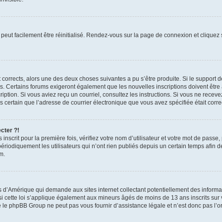
peut facilement être réinitialisé. Rendez-vous sur la page de connexion et cliquez
nt corrects, alors une des deux choses suivantes a pu s’être produite. Si le suppor
es. Certains forums exigeront également que les nouvelles inscriptions doivent être
nscription. Si vous aviez reçu un courriel, consultez les instructions. Si vous ne r
êtes certain que l’adresse de courrier électronique que vous avez spécifiée était cor
cter ?!
nscrit pour la première fois, vérifiez votre nom d’utilisateur et votre mot de passe
iquement les utilisateurs qui n’ont rien publiés depuis un certain temps afin de ré
m.
is d’Amérique qui demande aux sites internet collectant potentiellement des infor
 cette loi s’applique également aux mineurs âgés de moins de 13 ans inscrits sur v
 le phpBB Group ne peut pas vous fournir d’assistance légale et n’est donc pas l’or