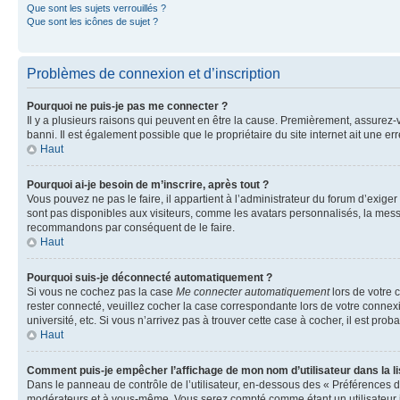
Que sont les sujets verrouillés ?
Que sont les icônes de sujet ?
Problèmes de connexion et d’inscription
Pourquoi ne puis-je pas me connecter ?
Il y a plusieurs raisons qui peuvent en être la cause. Premièrement, assurez-vo
banni. Il est également possible que le propriétaire du site internet ait une err
Haut
Pourquoi ai-je besoin de m’inscrire, après tout ?
Vous pouvez ne pas le faire, il appartient à l’administrateur du forum d’exig
sont pas disponibles aux visiteurs, comme les avatars personnalisés, la messag
recommandons par conséquent de le faire.
Haut
Pourquoi suis-je déconnecté automatiquement ?
Si vous ne cochez pas la case
Me connecter automatiquement
lors de votre 
rester connecté, veuillez cocher la case correspondante lors de votre conne
université, etc. Si vous n’arrivez pas à trouver cette case à cocher, il est prob
Haut
Comment puis-je empêcher l’affichage de mon nom d’utilisateur dans la lis
Dans le panneau de contrôle de l’utilisateur, en-dessous des « Préférences d
modérateurs et à vous-même. Vous serez compté comme étant un utilisateur i