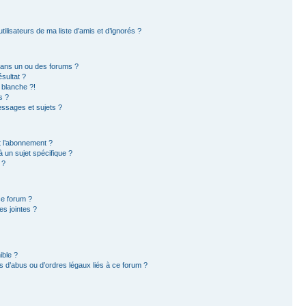
ilisateurs de ma liste d’amis et d’ignorés ?
dans un ou des forums ?
sultat ?
 blanche ?!
s ?
ssages et sujets ?
et l’abonnement ?
 un sujet spécifique ?
 ?
ce forum ?
s jointes ?
ible ?
 d’abus ou d’ordres légaux liés à ce forum ?