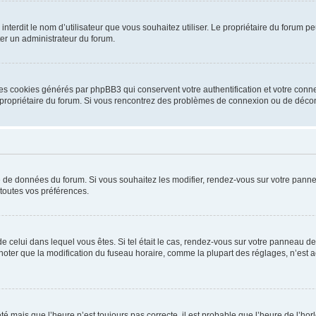
ou interdit le nom d’utilisateur que vous souhaitez utiliser. Le propriétaire du forum
ter un administrateur du forum.
les cookies générés par phpBB3 qui conservent votre authentification et votre conn
r le propriétaire du forum. Si vous rencontrez des problèmes de connexion ou de déc
se de données du forum. Si vous souhaitez les modifier, rendez-vous sur votre pannea
toutes vos préférences.
 de celui dans lequel vous êtes. Si tel était le cas, rendez-vous sur votre panneau de 
er que la modification du fuseau horaire, comme la plupart des réglages, n’est acces
été mais que l’heure n’est toujours pas correcte, il est probable que l’heure de l’hor