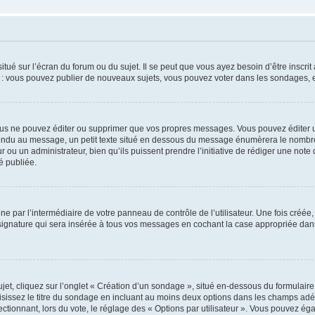
tué sur l’écran du forum ou du sujet. Il se peut que vous ayez besoin d’être inscri
e : vous pouvez publier de nouveaux sujets, vous pouvez voter dans les sondages, e
us ne pouvez éditer ou supprimer que vos propres messages. Vous pouvez éditer u
pondu au message, un petit texte situé en dessous du message énumèrera le nombre de
r ou un administrateur, bien qu’ils puissent prendre l’initiative de rédiger une note 
é publiée.
e par l’intermédiaire de votre panneau de contrôle de l’utilisateur. Une fois créé
ignature qui sera insérée à tous vos messages en cochant la case appropriée dans vo
, cliquez sur l’onglet « Création d’un sondage », situé en-dessous du formulaire pri
sissez le titre du sondage en incluant au moins deux options dans les champs adé
ctionnant, lors du vote, le réglage des « Options par utilisateur ». Vous pouvez éga