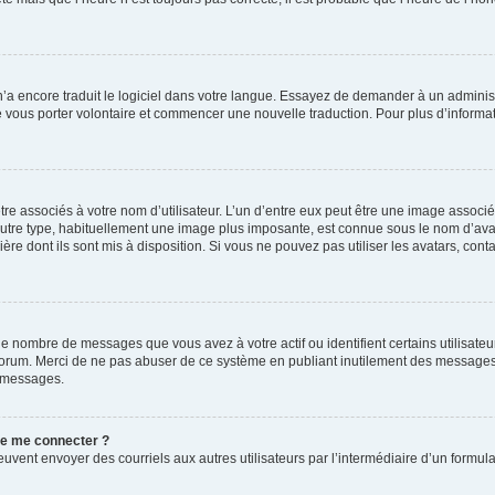
 n’a encore traduit le logiciel dans votre langue. Essayez de demander à un administr
e vous porter volontaire et commencer une nouvelle traduction. Pour plus d’informatio
re associés à votre nom d’utilisateur. L’un d’entre eux peut être une image associé
’autre type, habituellement une image plus imposante, est connue sous le nom d’ava
ère dont ils sont mis à disposition. Si vous ne pouvez pas utiliser les avatars, cont
le nombre de messages que vous avez à votre actif ou identifient certains utilisat
u forum. Merci de ne pas abuser de ce système en publiant inutilement des messages
e messages.
 de me connecter ?
its peuvent envoyer des courriels aux autres utilisateurs par l’intermédiaire d’un for