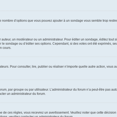
i le nombre d’options que vous pouvez ajouter à un sondage vous semble trop restre
auteur, un modérateur ou un administrateur. Pour éditer un sondage, éditez tout s
er le sondage ou d’éditer ses options. Cependant, si des votes ont été exprimés, seu
n cours.
isateurs. Pour consulter, lire, publier ou réaliser n’importe quelle autre action, v
um, par groupe ou par utilisateur. L’administrateur du forum n’a peut-être pas auto
acter un administrateur du forum.
de ces règles, vous recevrez un avertissement. Veuillez noter que cette décision 
ions, veuillez contacter un administrateur du forum.