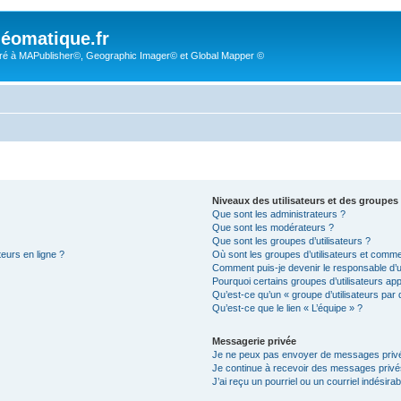
éomatique.fr
é à MAPublisher©, Geographic Imager© et Global Mapper ©
Niveaux des utilisateurs et des groupes 
Que sont les administrateurs ?
Que sont les modérateurs ?
Que sont les groupes d’utilisateurs ?
teurs en ligne ?
Où sont les groupes d’utilisateurs et comme
Comment puis-je devenir le responsable d’un
Pourquoi certains groupes d’utilisateurs ap
Qu’est-ce qu’un « groupe d’utilisateurs par 
Qu’est-ce que le lien « L’équipe » ?
Messagerie privée
Je ne peux pas envoyer de messages privé
Je continue à recevoir des messages privés 
J’ai reçu un pourriel ou un courriel indésira