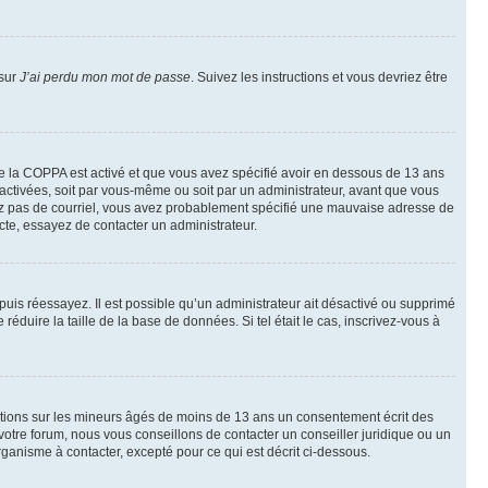
 sur
J’ai perdu mon mot de passe
. Suivez les instructions et vous devriez être
t de la COPPA est activé et que vous avez spécifié avoir en dessous de 13 ans
 activées, soit par vous-même ou soit par un administrateur, avant que vous
ecevez pas de courriel, vous avez probablement spécifié une mauvaise adresse de
recte, essayez de contacter un administrateur.
, puis réessayez. Il est possible qu’un administrateur ait désactivé ou supprimé
duire la taille de la base de données. Si tel était le cas, inscrivez-vous à
mations sur les mineurs âgés de moins de 13 ans un consentement écrit des
otre forum, nous vous conseillons de contacter un conseiller juridique ou un
ganisme à contacter, excepté pour ce qui est décrit ci-dessous.