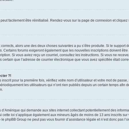
peut facilement être réinitialisé. Rendez-vous sur la page de connexion et cliquez
nt corrects, alors une des deux choses suivantes a pu s’être produite. Si le suppor
es. Certains forums exigeront également que les nouvelles inscriptions doivent être
nscription. Si vous aviez reçu un courriel, consultez les instructions. Si vous ne r
êtes certain que l’adresse de courrier électronique que vous avez spécifiée était cor
cter ?!
nscrit pour la première fois, vérifiez votre nom d’utilisateur et votre mot de passe
iquement les utilisateurs qui n’ont rien publiés depuis un certain temps afin de ré
m.
is d’Amérique qui demande aux sites internet collectant potentiellement des infor
 cette loi s’applique également aux mineurs âgés de moins de 13 ans inscrits sur v
 le phpBB Group ne peut pas vous fournir d’assistance légale et n’est donc pas l’or