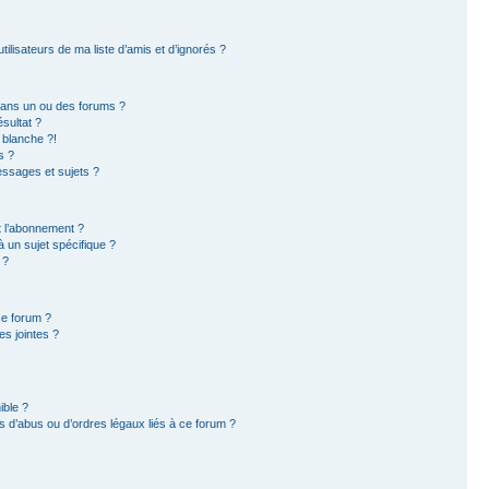
ilisateurs de ma liste d’amis et d’ignorés ?
dans un ou des forums ?
sultat ?
 blanche ?!
s ?
ssages et sujets ?
et l’abonnement ?
 un sujet spécifique ?
 ?
ce forum ?
s jointes ?
ible ?
 d’abus ou d’ordres légaux liés à ce forum ?