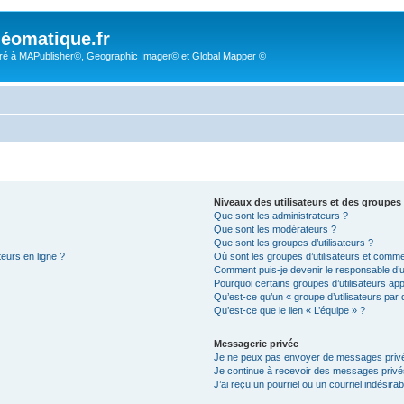
éomatique.fr
é à MAPublisher©, Geographic Imager© et Global Mapper ©
Niveaux des utilisateurs et des groupes 
Que sont les administrateurs ?
Que sont les modérateurs ?
Que sont les groupes d’utilisateurs ?
teurs en ligne ?
Où sont les groupes d’utilisateurs et comme
Comment puis-je devenir le responsable d’un
Pourquoi certains groupes d’utilisateurs ap
Qu’est-ce qu’un « groupe d’utilisateurs par 
Qu’est-ce que le lien « L’équipe » ?
Messagerie privée
Je ne peux pas envoyer de messages privé
Je continue à recevoir des messages privés 
J’ai reçu un pourriel ou un courriel indésira