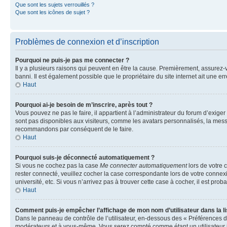
Que sont les sujets verrouillés ?
Que sont les icônes de sujet ?
Problèmes de connexion et d’inscription
Pourquoi ne puis-je pas me connecter ?
Il y a plusieurs raisons qui peuvent en être la cause. Premièrement, assurez-vo
banni. Il est également possible que le propriétaire du site internet ait une err
Haut
Pourquoi ai-je besoin de m’inscrire, après tout ?
Vous pouvez ne pas le faire, il appartient à l’administrateur du forum d’exig
sont pas disponibles aux visiteurs, comme les avatars personnalisés, la messag
recommandons par conséquent de le faire.
Haut
Pourquoi suis-je déconnecté automatiquement ?
Si vous ne cochez pas la case
Me connecter automatiquement
lors de votre 
rester connecté, veuillez cocher la case correspondante lors de votre conne
université, etc. Si vous n’arrivez pas à trouver cette case à cocher, il est prob
Haut
Comment puis-je empêcher l’affichage de mon nom d’utilisateur dans la lis
Dans le panneau de contrôle de l’utilisateur, en-dessous des « Préférences d
modérateurs et à vous-même. Vous serez compté comme étant un utilisateur i