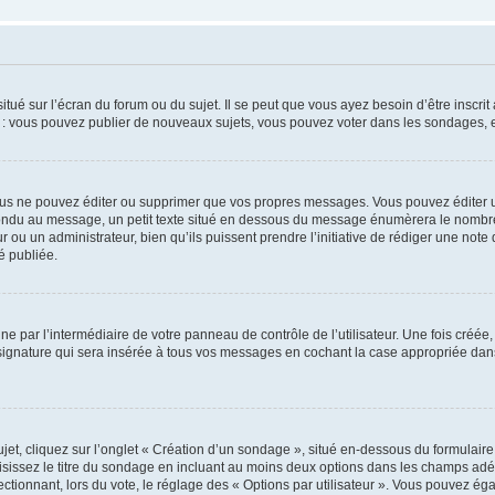
tué sur l’écran du forum ou du sujet. Il se peut que vous ayez besoin d’être inscri
e : vous pouvez publier de nouveaux sujets, vous pouvez voter dans les sondages, e
us ne pouvez éditer ou supprimer que vos propres messages. Vous pouvez éditer u
pondu au message, un petit texte situé en dessous du message énumèrera le nombre de
r ou un administrateur, bien qu’ils puissent prendre l’initiative de rédiger une note 
é publiée.
e par l’intermédiaire de votre panneau de contrôle de l’utilisateur. Une fois créé
ignature qui sera insérée à tous vos messages en cochant la case appropriée dans vo
, cliquez sur l’onglet « Création d’un sondage », situé en-dessous du formulaire pri
sissez le titre du sondage en incluant au moins deux options dans les champs adé
ctionnant, lors du vote, le réglage des « Options par utilisateur ». Vous pouvez éga