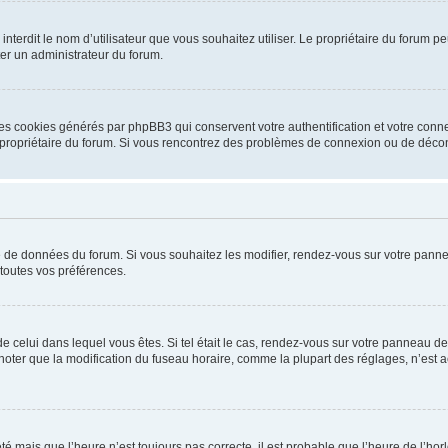
ou interdit le nom d’utilisateur que vous souhaitez utiliser. Le propriétaire du forum
ter un administrateur du forum.
les cookies générés par phpBB3 qui conservent votre authentification et votre conn
r le propriétaire du forum. Si vous rencontrez des problèmes de connexion ou de déc
se de données du forum. Si vous souhaitez les modifier, rendez-vous sur votre pannea
toutes vos préférences.
 de celui dans lequel vous êtes. Si tel était le cas, rendez-vous sur votre panneau de 
er que la modification du fuseau horaire, comme la plupart des réglages, n’est acces
été mais que l’heure n’est toujours pas correcte, il est probable que l’heure de l’hor