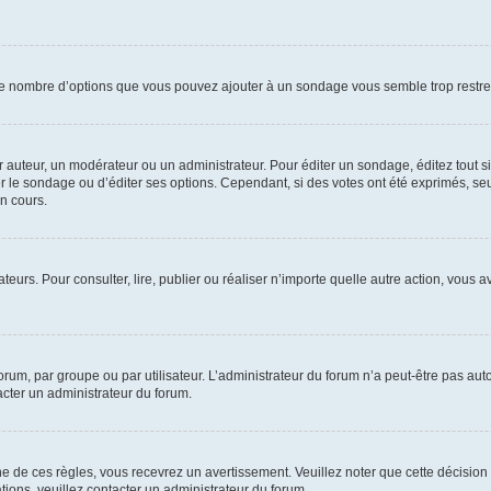
i le nombre d’options que vous pouvez ajouter à un sondage vous semble trop restre
auteur, un modérateur ou un administrateur. Pour éditer un sondage, éditez tout s
er le sondage ou d’éditer ses options. Cependant, si des votes ont été exprimés, seu
n cours.
isateurs. Pour consulter, lire, publier ou réaliser n’importe quelle autre action, v
um, par groupe ou par utilisateur. L’administrateur du forum n’a peut-être pas auto
acter un administrateur du forum.
de ces règles, vous recevrez un avertissement. Veuillez noter que cette décision 
ions, veuillez contacter un administrateur du forum.