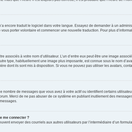
 n’a encore traduit le logiciel dans votre langue. Essayez de demander à un administr
e vous porter volontaire et commencer une nouvelle traduction. Pour plus d’informatio
re associés à votre nom d’utilisateur. L’un d’entre eux peut être une image associé
’autre type, habituellement une image plus imposante, est connue sous le nom d’ava
ère dont ils sont mis à disposition. Si vous ne pouvez pas utiliser les avatars, cont
le nombre de messages que vous avez à votre actif ou identifient certains utilisat
u forum. Merci de ne pas abuser de ce système en publiant inutilement des messages
e messages.
 de me connecter ?
its peuvent envoyer des courriels aux autres utilisateurs par l’intermédiaire d’un for