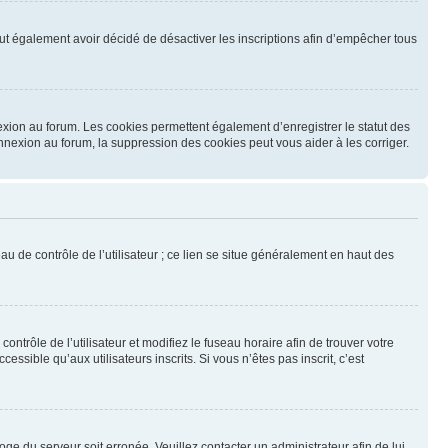
 peut également avoir décidé de désactiver les inscriptions afin d’empêcher tous
exion au forum. Les cookies permettent également d’enregistrer le statut des
onnexion au forum, la suppression des cookies peut vous aider à les corriger.
u de contrôle de l’utilisateur ; ce lien se situe généralement en haut des
contrôle de l’utilisateur et modifiez le fuseau horaire afin de trouver votre
sible qu’aux utilisateurs inscrits. Si vous n’êtes pas inscrit, c’est
loge du serveur soit erronée. Veuillez contacter un administrateur afin de lui