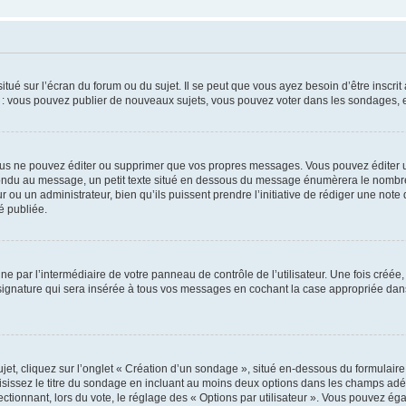
tué sur l’écran du forum ou du sujet. Il se peut que vous ayez besoin d’être inscri
e : vous pouvez publier de nouveaux sujets, vous pouvez voter dans les sondages, e
us ne pouvez éditer ou supprimer que vos propres messages. Vous pouvez éditer u
pondu au message, un petit texte situé en dessous du message énumèrera le nombre de
r ou un administrateur, bien qu’ils puissent prendre l’initiative de rédiger une note 
é publiée.
e par l’intermédiaire de votre panneau de contrôle de l’utilisateur. Une fois créé
ignature qui sera insérée à tous vos messages en cochant la case appropriée dans vo
, cliquez sur l’onglet « Création d’un sondage », situé en-dessous du formulaire pri
sissez le titre du sondage en incluant au moins deux options dans les champs adé
ctionnant, lors du vote, le réglage des « Options par utilisateur ». Vous pouvez éga