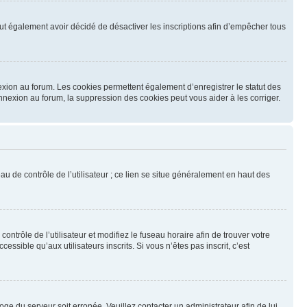
 peut également avoir décidé de désactiver les inscriptions afin d’empêcher tous
exion au forum. Les cookies permettent également d’enregistrer le statut des
onnexion au forum, la suppression des cookies peut vous aider à les corriger.
u de contrôle de l’utilisateur ; ce lien se situe généralement en haut des
contrôle de l’utilisateur et modifiez le fuseau horaire afin de trouver votre
sible qu’aux utilisateurs inscrits. Si vous n’êtes pas inscrit, c’est
loge du serveur soit erronée. Veuillez contacter un administrateur afin de lui