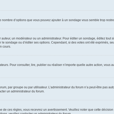
i le nombre d’options que vous pouvez ajouter à un sondage vous semble trop restre
auteur, un modérateur ou un administrateur. Pour éditer un sondage, éditez tout s
er le sondage ou d’éditer ses options. Cependant, si des votes ont été exprimés, seu
n cours.
isateurs. Pour consulter, lire, publier ou réaliser n’importe quelle autre action, v
um, par groupe ou par utilisateur. L’administrateur du forum n’a peut-être pas auto
acter un administrateur du forum.
de ces règles, vous recevrez un avertissement. Veuillez noter que cette décision 
ions, veuillez contacter un administrateur du forum.