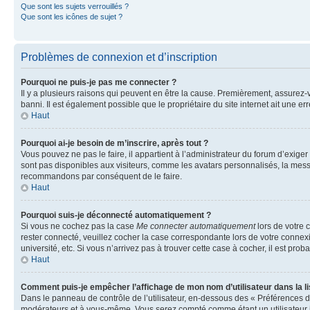
Que sont les sujets verrouillés ?
Que sont les icônes de sujet ?
Problèmes de connexion et d’inscription
Pourquoi ne puis-je pas me connecter ?
Il y a plusieurs raisons qui peuvent en être la cause. Premièrement, assurez-vo
banni. Il est également possible que le propriétaire du site internet ait une err
Haut
Pourquoi ai-je besoin de m’inscrire, après tout ?
Vous pouvez ne pas le faire, il appartient à l’administrateur du forum d’exig
sont pas disponibles aux visiteurs, comme les avatars personnalisés, la messag
recommandons par conséquent de le faire.
Haut
Pourquoi suis-je déconnecté automatiquement ?
Si vous ne cochez pas la case
Me connecter automatiquement
lors de votre 
rester connecté, veuillez cocher la case correspondante lors de votre conne
université, etc. Si vous n’arrivez pas à trouver cette case à cocher, il est prob
Haut
Comment puis-je empêcher l’affichage de mon nom d’utilisateur dans la lis
Dans le panneau de contrôle de l’utilisateur, en-dessous des « Préférences d
modérateurs et à vous-même. Vous serez compté comme étant un utilisateur i