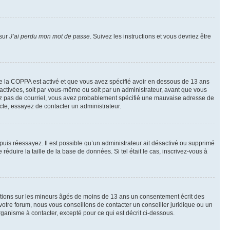
 sur
J’ai perdu mon mot de passe
. Suivez les instructions et vous devriez être
t de la COPPA est activé et que vous avez spécifié avoir en dessous de 13 ans
 activées, soit par vous-même ou soit par un administrateur, avant que vous
ecevez pas de courriel, vous avez probablement spécifié une mauvaise adresse de
recte, essayez de contacter un administrateur.
, puis réessayez. Il est possible qu’un administrateur ait désactivé ou supprimé
duire la taille de la base de données. Si tel était le cas, inscrivez-vous à
mations sur les mineurs âgés de moins de 13 ans un consentement écrit des
otre forum, nous vous conseillons de contacter un conseiller juridique ou un
ganisme à contacter, excepté pour ce qui est décrit ci-dessous.