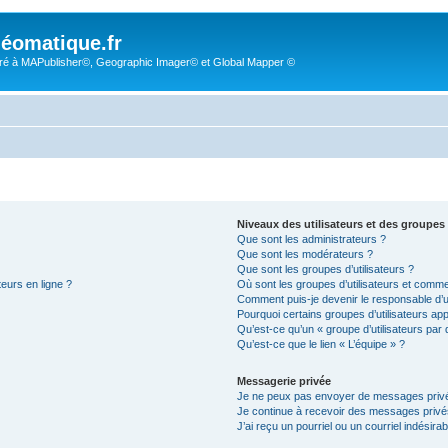
éomatique.fr
é à MAPublisher©, Geographic Imager© et Global Mapper ©
Niveaux des utilisateurs et des groupes 
Que sont les administrateurs ?
Que sont les modérateurs ?
Que sont les groupes d’utilisateurs ?
teurs en ligne ?
Où sont les groupes d’utilisateurs et comme
Comment puis-je devenir le responsable d’un
Pourquoi certains groupes d’utilisateurs ap
Qu’est-ce qu’un « groupe d’utilisateurs par 
Qu’est-ce que le lien « L’équipe » ?
Messagerie privée
Je ne peux pas envoyer de messages privé
Je continue à recevoir des messages privés 
J’ai reçu un pourriel ou un courriel indésira