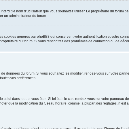
ou interdit le nom d’utilisateur que vous souhaitez utiliser. Le propriétaire du forum
ter un administrateur du forum.
les cookies générés par phpBB3 qui conservent votre authentification et votre conn
r le propriétaire du forum. Si vous rencontrez des problèmes de connexion ou de déc
se de données du forum. Si vous souhaitez les modifier, rendez-vous sur votre pannea
toutes vos préférences.
 de celui dans lequel vous êtes. Si tel était le cas, rendez-vous sur votre panneau de 
er que la modification du fuseau horaire, comme la plupart des réglages, n’est acces
été mais que l’heure n’est toujours pas correcte, il est probable que l’heure de l’hor