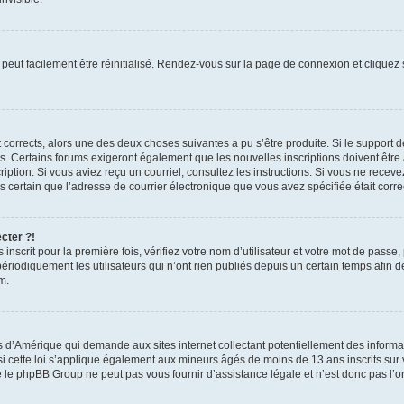
peut facilement être réinitialisé. Rendez-vous sur la page de connexion et cliquez
nt corrects, alors une des deux choses suivantes a pu s’être produite. Si le suppor
es. Certains forums exigeront également que les nouvelles inscriptions doivent être
nscription. Si vous aviez reçu un courriel, consultez les instructions. Si vous ne r
êtes certain que l’adresse de courrier électronique que vous avez spécifiée était cor
cter ?!
nscrit pour la première fois, vérifiez votre nom d’utilisateur et votre mot de passe
iquement les utilisateurs qui n’ont rien publiés depuis un certain temps afin de ré
m.
is d’Amérique qui demande aux sites internet collectant potentiellement des infor
 cette loi s’applique également aux mineurs âgés de moins de 13 ans inscrits sur v
 le phpBB Group ne peut pas vous fournir d’assistance légale et n’est donc pas l’or