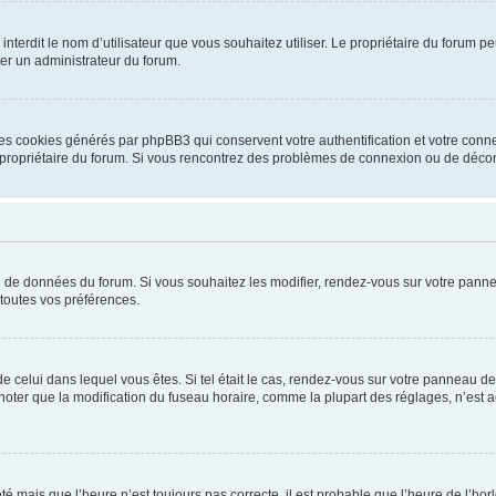
ou interdit le nom d’utilisateur que vous souhaitez utiliser. Le propriétaire du forum
ter un administrateur du forum.
les cookies générés par phpBB3 qui conservent votre authentification et votre conn
r le propriétaire du forum. Si vous rencontrez des problèmes de connexion ou de déc
se de données du forum. Si vous souhaitez les modifier, rendez-vous sur votre pannea
toutes vos préférences.
 de celui dans lequel vous êtes. Si tel était le cas, rendez-vous sur votre panneau de 
er que la modification du fuseau horaire, comme la plupart des réglages, n’est acces
été mais que l’heure n’est toujours pas correcte, il est probable que l’heure de l’hor