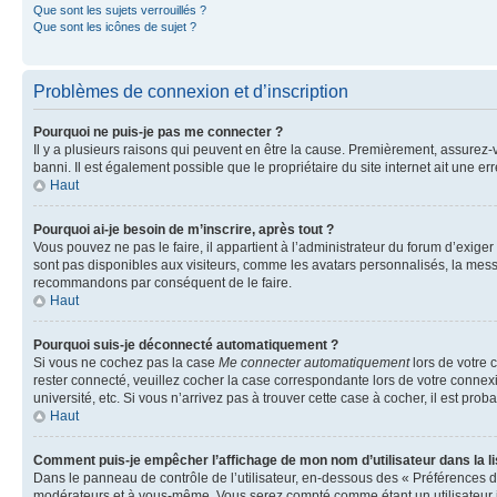
Que sont les sujets verrouillés ?
Que sont les icônes de sujet ?
Problèmes de connexion et d’inscription
Pourquoi ne puis-je pas me connecter ?
Il y a plusieurs raisons qui peuvent en être la cause. Premièrement, assurez-vo
banni. Il est également possible que le propriétaire du site internet ait une err
Haut
Pourquoi ai-je besoin de m’inscrire, après tout ?
Vous pouvez ne pas le faire, il appartient à l’administrateur du forum d’exig
sont pas disponibles aux visiteurs, comme les avatars personnalisés, la messag
recommandons par conséquent de le faire.
Haut
Pourquoi suis-je déconnecté automatiquement ?
Si vous ne cochez pas la case
Me connecter automatiquement
lors de votre 
rester connecté, veuillez cocher la case correspondante lors de votre conne
université, etc. Si vous n’arrivez pas à trouver cette case à cocher, il est prob
Haut
Comment puis-je empêcher l’affichage de mon nom d’utilisateur dans la lis
Dans le panneau de contrôle de l’utilisateur, en-dessous des « Préférences d
modérateurs et à vous-même. Vous serez compté comme étant un utilisateur i