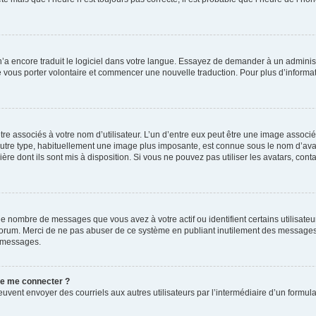
 n’a encore traduit le logiciel dans votre langue. Essayez de demander à un administr
e vous porter volontaire et commencer une nouvelle traduction. Pour plus d’informatio
re associés à votre nom d’utilisateur. L’un d’entre eux peut être une image associé
’autre type, habituellement une image plus imposante, est connue sous le nom d’ava
ère dont ils sont mis à disposition. Si vous ne pouvez pas utiliser les avatars, cont
le nombre de messages que vous avez à votre actif ou identifient certains utilisat
u forum. Merci de ne pas abuser de ce système en publiant inutilement des messages
e messages.
 de me connecter ?
its peuvent envoyer des courriels aux autres utilisateurs par l’intermédiaire d’un for