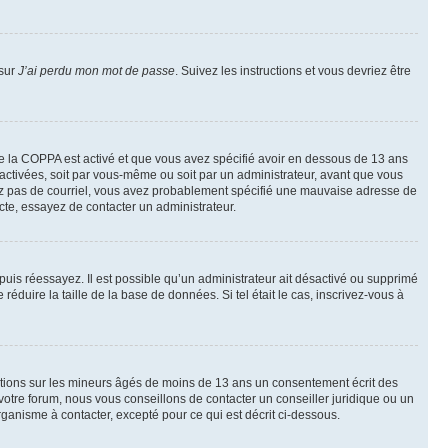
 sur
J’ai perdu mon mot de passe
. Suivez les instructions et vous devriez être
t de la COPPA est activé et que vous avez spécifié avoir en dessous de 13 ans
 activées, soit par vous-même ou soit par un administrateur, avant que vous
ecevez pas de courriel, vous avez probablement spécifié une mauvaise adresse de
recte, essayez de contacter un administrateur.
, puis réessayez. Il est possible qu’un administrateur ait désactivé ou supprimé
duire la taille de la base de données. Si tel était le cas, inscrivez-vous à
mations sur les mineurs âgés de moins de 13 ans un consentement écrit des
otre forum, nous vous conseillons de contacter un conseiller juridique ou un
ganisme à contacter, excepté pour ce qui est décrit ci-dessous.