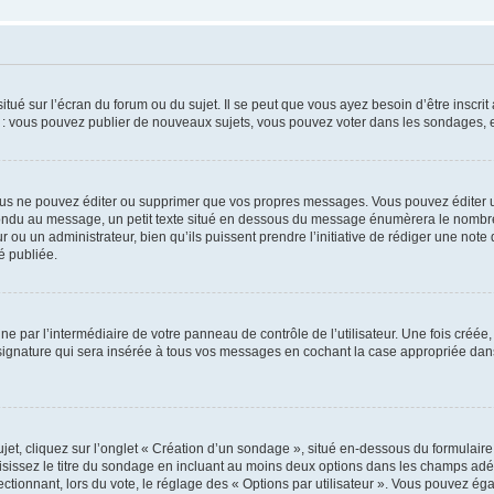
tué sur l’écran du forum ou du sujet. Il se peut que vous ayez besoin d’être inscri
e : vous pouvez publier de nouveaux sujets, vous pouvez voter dans les sondages, e
us ne pouvez éditer ou supprimer que vos propres messages. Vous pouvez éditer u
pondu au message, un petit texte situé en dessous du message énumèrera le nombre de
r ou un administrateur, bien qu’ils puissent prendre l’initiative de rédiger une note 
é publiée.
e par l’intermédiaire de votre panneau de contrôle de l’utilisateur. Une fois créé
ignature qui sera insérée à tous vos messages en cochant la case appropriée dans vo
, cliquez sur l’onglet « Création d’un sondage », situé en-dessous du formulaire pri
sissez le titre du sondage en incluant au moins deux options dans les champs adé
ctionnant, lors du vote, le réglage des « Options par utilisateur ». Vous pouvez éga