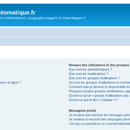
éomatique.fr
é à MAPublisher©, Geographic Imager© et Global Mapper ©
Niveaux des utilisateurs et des groupes 
Que sont les administrateurs ?
Que sont les modérateurs ?
Que sont les groupes d’utilisateurs ?
teurs en ligne ?
Où sont les groupes d’utilisateurs et comme
Comment puis-je devenir le responsable d’un
Pourquoi certains groupes d’utilisateurs ap
Qu’est-ce qu’un « groupe d’utilisateurs par 
Qu’est-ce que le lien « L’équipe » ?
Messagerie privée
Je ne peux pas envoyer de messages privé
Je continue à recevoir des messages privés 
J’ai reçu un pourriel ou un courriel indésira