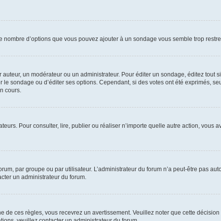
i le nombre d’options que vous pouvez ajouter à un sondage vous semble trop restre
auteur, un modérateur ou un administrateur. Pour éditer un sondage, éditez tout s
er le sondage ou d’éditer ses options. Cependant, si des votes ont été exprimés, seu
n cours.
isateurs. Pour consulter, lire, publier ou réaliser n’importe quelle autre action, v
um, par groupe ou par utilisateur. L’administrateur du forum n’a peut-être pas auto
acter un administrateur du forum.
de ces règles, vous recevrez un avertissement. Veuillez noter que cette décision 
ions, veuillez contacter un administrateur du forum.