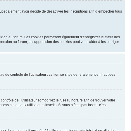
 peut également avoir décidé de désactiver les inscriptions afin d’empêcher tous
exion au forum. Les cookies permettent également d’enregistrer le statut des
onnexion au forum, la suppression des cookies peut vous aider à les corriger.
u de contrôle de l’utilisateur ; ce lien se situe généralement en haut des
contrôle de l’utilisateur et modifiez le fuseau horaire afin de trouver votre
sible qu’aux utilisateurs inscrits. Si vous n’êtes pas inscrit, c’est
loge du serveur soit erronée. Veuillez contacter un administrateur afin de lui