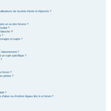
ilisateurs de ma liste d’amis et d’ignorés ?
dans un ou des forums ?
sultat ?
 blanche ?!
s ?
ssages et sujets ?
et l’abonnement ?
 un sujet spécifique ?
 ?
ce forum ?
s jointes ?
ible ?
 d’abus ou d’ordres légaux liés à ce forum ?