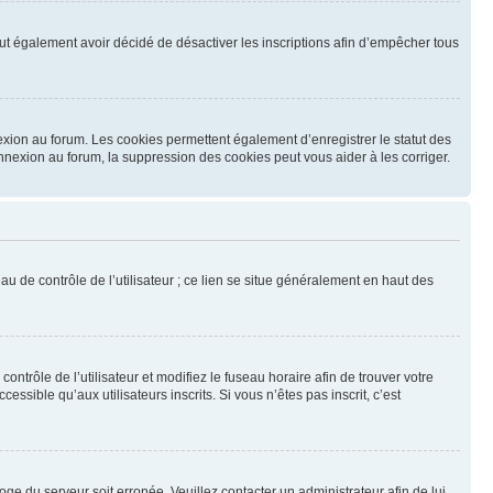
 peut également avoir décidé de désactiver les inscriptions afin d’empêcher tous
exion au forum. Les cookies permettent également d’enregistrer le statut des
onnexion au forum, la suppression des cookies peut vous aider à les corriger.
u de contrôle de l’utilisateur ; ce lien se situe généralement en haut des
contrôle de l’utilisateur et modifiez le fuseau horaire afin de trouver votre
sible qu’aux utilisateurs inscrits. Si vous n’êtes pas inscrit, c’est
loge du serveur soit erronée. Veuillez contacter un administrateur afin de lui