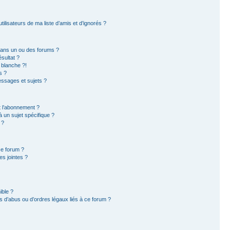
ilisateurs de ma liste d’amis et d’ignorés ?
dans un ou des forums ?
sultat ?
 blanche ?!
s ?
ssages et sujets ?
et l’abonnement ?
 un sujet spécifique ?
 ?
ce forum ?
s jointes ?
ible ?
 d’abus ou d’ordres légaux liés à ce forum ?