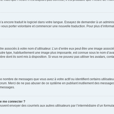
 n’a encore traduit le logiciel dans votre langue. Essayez de demander à un administr
e vous porter volontaire et commencer une nouvelle traduction. Pour plus d’informatio
re associés à votre nom d’utilisateur. L’un d’entre eux peut être une image associé
’autre type, habituellement une image plus imposante, est connue sous le nom d’ava
ère dont ils sont mis à disposition. Si vous ne pouvez pas utiliser les avatars, cont
le nombre de messages que vous avez à votre actif ou identifient certains utilisat
u forum. Merci de ne pas abuser de ce système en publiant inutilement des messages
e messages.
 de me connecter ?
its peuvent envoyer des courriels aux autres utilisateurs par l’intermédiaire d’un for