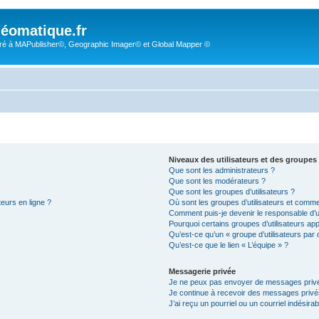
éomatique.fr
é à MAPublisher©, Geographic Imager© et Global Mapper ©
Niveaux des utilisateurs et des groupes 
Que sont les administrateurs ?
Que sont les modérateurs ?
Que sont les groupes d’utilisateurs ?
teurs en ligne ?
Où sont les groupes d’utilisateurs et comme
Comment puis-je devenir le responsable d’un
Pourquoi certains groupes d’utilisateurs ap
Qu’est-ce qu’un « groupe d’utilisateurs par 
Qu’est-ce que le lien « L’équipe » ?
Messagerie privée
Je ne peux pas envoyer de messages privé
Je continue à recevoir des messages privés 
J’ai reçu un pourriel ou un courriel indésira