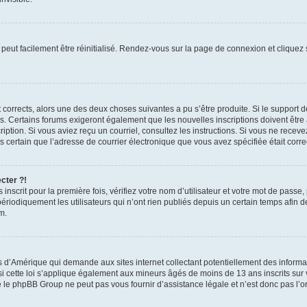
peut facilement être réinitialisé. Rendez-vous sur la page de connexion et cliquez
nt corrects, alors une des deux choses suivantes a pu s’être produite. Si le suppor
es. Certains forums exigeront également que les nouvelles inscriptions doivent être
nscription. Si vous aviez reçu un courriel, consultez les instructions. Si vous ne r
êtes certain que l’adresse de courrier électronique que vous avez spécifiée était cor
cter ?!
nscrit pour la première fois, vérifiez votre nom d’utilisateur et votre mot de passe
iquement les utilisateurs qui n’ont rien publiés depuis un certain temps afin de ré
m.
is d’Amérique qui demande aux sites internet collectant potentiellement des infor
 cette loi s’applique également aux mineurs âgés de moins de 13 ans inscrits sur v
 le phpBB Group ne peut pas vous fournir d’assistance légale et n’est donc pas l’or