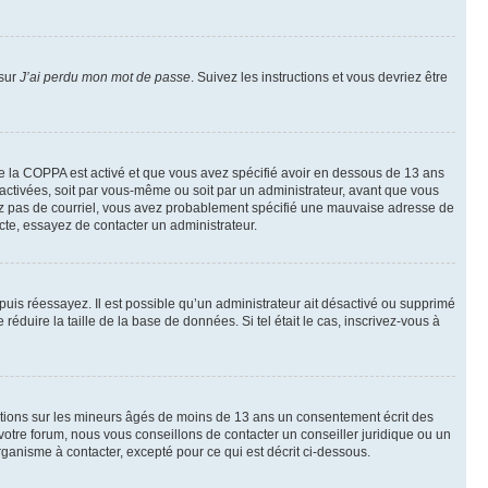
 sur
J’ai perdu mon mot de passe
. Suivez les instructions et vous devriez être
t de la COPPA est activé et que vous avez spécifié avoir en dessous de 13 ans
 activées, soit par vous-même ou soit par un administrateur, avant que vous
ecevez pas de courriel, vous avez probablement spécifié une mauvaise adresse de
recte, essayez de contacter un administrateur.
, puis réessayez. Il est possible qu’un administrateur ait désactivé ou supprimé
duire la taille de la base de données. Si tel était le cas, inscrivez-vous à
mations sur les mineurs âgés de moins de 13 ans un consentement écrit des
otre forum, nous vous conseillons de contacter un conseiller juridique ou un
ganisme à contacter, excepté pour ce qui est décrit ci-dessous.