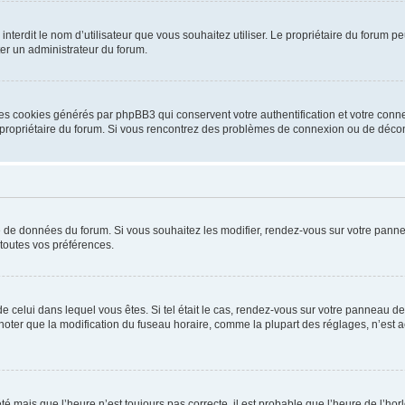
ou interdit le nom d’utilisateur que vous souhaitez utiliser. Le propriétaire du forum
ter un administrateur du forum.
les cookies générés par phpBB3 qui conservent votre authentification et votre conn
r le propriétaire du forum. Si vous rencontrez des problèmes de connexion ou de déc
se de données du forum. Si vous souhaitez les modifier, rendez-vous sur votre pannea
toutes vos préférences.
 de celui dans lequel vous êtes. Si tel était le cas, rendez-vous sur votre panneau de 
er que la modification du fuseau horaire, comme la plupart des réglages, n’est acces
été mais que l’heure n’est toujours pas correcte, il est probable que l’heure de l’hor