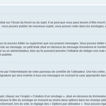
tué sur l’écran du forum ou du sujet. Il se peut que vous ayez besoin d’être inscri
e : vous pouvez publier de nouveaux sujets, vous pouvez voter dans les sondages, e
us ne pouvez éditer ou supprimer que vos propres messages. Vous pouvez éditer u
pondu au message, un petit texte situé en dessous du message énumèrera le nombre de
r ou un administrateur, bien qu’ils puissent prendre l’initiative de rédiger une note 
é publiée.
e par l’intermédiaire de votre panneau de contrôle de l’utilisateur. Une fois créé
ignature qui sera insérée à tous vos messages en cochant la case appropriée dans vo
, cliquez sur l’onglet « Création d’un sondage », situé en-dessous du formulaire pri
sissez le titre du sondage en incluant au moins deux options dans les champs adé
ctionnant, lors du vote, le réglage des « Options par utilisateur ». Vous pouvez éga