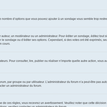
i le nombre d’options que vous pouvez ajouter à un sondage vous semble trop restre
auteur, un modérateur ou un administrateur. Pour éditer un sondage, éditez tout s
er le sondage ou d’éditer ses options. Cependant, si des votes ont été exprimés, seu
n cours.
isateurs. Pour consulter, lire, publier ou réaliser n’importe quelle autre action, v
um, par groupe ou par utilisateur. L’administrateur du forum n’a peut-être pas auto
acter un administrateur du forum.
de ces règles, vous recevrez un avertissement. Veuillez noter que cette décision 
ions, veuillez contacter un administrateur du forum.