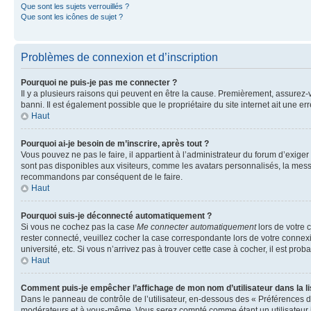
Que sont les sujets verrouillés ?
Que sont les icônes de sujet ?
Problèmes de connexion et d’inscription
Pourquoi ne puis-je pas me connecter ?
Il y a plusieurs raisons qui peuvent en être la cause. Premièrement, assurez-vo
banni. Il est également possible que le propriétaire du site internet ait une err
Haut
Pourquoi ai-je besoin de m’inscrire, après tout ?
Vous pouvez ne pas le faire, il appartient à l’administrateur du forum d’exig
sont pas disponibles aux visiteurs, comme les avatars personnalisés, la messag
recommandons par conséquent de le faire.
Haut
Pourquoi suis-je déconnecté automatiquement ?
Si vous ne cochez pas la case
Me connecter automatiquement
lors de votre 
rester connecté, veuillez cocher la case correspondante lors de votre conne
université, etc. Si vous n’arrivez pas à trouver cette case à cocher, il est prob
Haut
Comment puis-je empêcher l’affichage de mon nom d’utilisateur dans la lis
Dans le panneau de contrôle de l’utilisateur, en-dessous des « Préférences d
modérateurs et à vous-même. Vous serez compté comme étant un utilisateur i