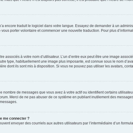
 n’a encore traduit le logiciel dans votre langue. Essayez de demander à un administr
e vous porter volontaire et commencer une nouvelle traduction. Pour plus d’informatio
re associés à votre nom d’utilisateur. L’un d’entre eux peut être une image associé
’autre type, habituellement une image plus imposante, est connue sous le nom d’ava
ère dont ils sont mis à disposition. Si vous ne pouvez pas utiliser les avatars, cont
le nombre de messages que vous avez à votre actif ou identifient certains utilisat
u forum. Merci de ne pas abuser de ce système en publiant inutilement des messages
e messages.
 de me connecter ?
its peuvent envoyer des courriels aux autres utilisateurs par l’intermédiaire d’un for