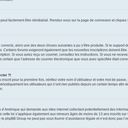
peut facilement être réinitialisé. Rendez-vous sur la page de connexion et cliquez
nt corrects, alors une des deux choses suivantes a pu s’être produite. Si le suppor
es. Certains forums exigeront également que les nouvelles inscriptions doivent être
nscription. Si vous aviez reçu un courriel, consultez les instructions. Si vous ne r
êtes certain que l’adresse de courrier électronique que vous avez spécifiée était cor
cter ?!
nscrit pour la première fois, vérifiez votre nom d’utilisateur et votre mot de passe
iquement les utilisateurs qui n’ont rien publiés depuis un certain temps afin de ré
m.
is d’Amérique qui demande aux sites internet collectant potentiellement des infor
 cette loi s’applique également aux mineurs âgés de moins de 13 ans inscrits sur v
 le phpBB Group ne peut pas vous fournir d’assistance légale et n’est donc pas l’or