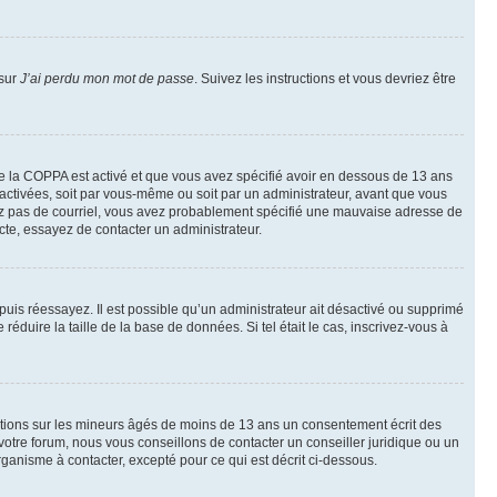
 sur
J’ai perdu mon mot de passe
. Suivez les instructions et vous devriez être
t de la COPPA est activé et que vous avez spécifié avoir en dessous de 13 ans
 activées, soit par vous-même ou soit par un administrateur, avant que vous
ecevez pas de courriel, vous avez probablement spécifié une mauvaise adresse de
recte, essayez de contacter un administrateur.
, puis réessayez. Il est possible qu’un administrateur ait désactivé ou supprimé
duire la taille de la base de données. Si tel était le cas, inscrivez-vous à
mations sur les mineurs âgés de moins de 13 ans un consentement écrit des
otre forum, nous vous conseillons de contacter un conseiller juridique ou un
ganisme à contacter, excepté pour ce qui est décrit ci-dessous.