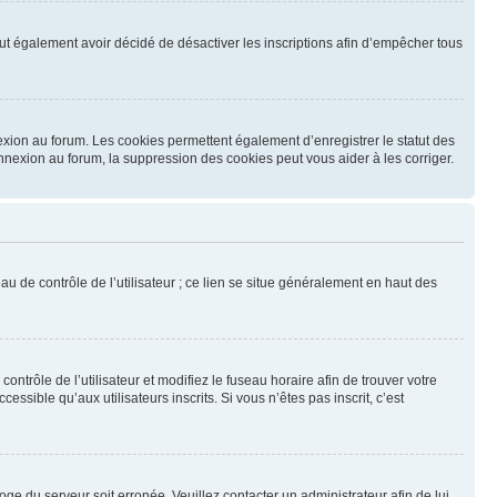
 peut également avoir décidé de désactiver les inscriptions afin d’empêcher tous
exion au forum. Les cookies permettent également d’enregistrer le statut des
onnexion au forum, la suppression des cookies peut vous aider à les corriger.
u de contrôle de l’utilisateur ; ce lien se situe généralement en haut des
contrôle de l’utilisateur et modifiez le fuseau horaire afin de trouver votre
sible qu’aux utilisateurs inscrits. Si vous n’êtes pas inscrit, c’est
loge du serveur soit erronée. Veuillez contacter un administrateur afin de lui