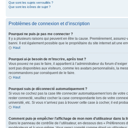
Que sont les sujets verrouillés ?
Que sont les icônes de sujet ?
Problèmes de connexion et d’inscription
Pourquoi ne puis-je pas me connecter ?
Il y a plusieurs raisons qui peuvent en être la cause. Premièrement, assurez-vo
banni. Il est également possible que le propriétaire du site internet ait une err
Haut
Pourquoi ai-je besoin de m’inscrire, après tout ?
Vous pouvez ne pas le faire, il appartient à l’administrateur du forum d’exig
sont pas disponibles aux visiteurs, comme les avatars personnalisés, la messag
recommandons par conséquent de le faire.
Haut
Pourquoi suis-je déconnecté automatiquement ?
Si vous ne cochez pas la case
Me connecter automatiquement
lors de votre 
rester connecté, veuillez cocher la case correspondante lors de votre conne
université, etc. Si vous n’arrivez pas à trouver cette case à cocher, il est prob
Haut
Comment puis-je empêcher l’affichage de mon nom d’utilisateur dans la lis
Dans le panneau de contrôle de l’utilisateur, en-dessous des « Préférences d
modérateurs et à vous-même. Vous serez compté comme étant un utilisateur i