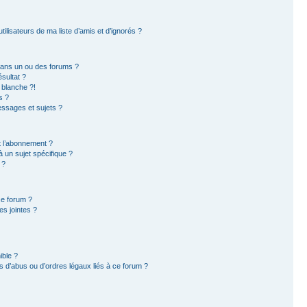
ilisateurs de ma liste d’amis et d’ignorés ?
dans un ou des forums ?
sultat ?
 blanche ?!
s ?
ssages et sujets ?
et l’abonnement ?
 un sujet spécifique ?
 ?
ce forum ?
s jointes ?
ible ?
 d’abus ou d’ordres légaux liés à ce forum ?