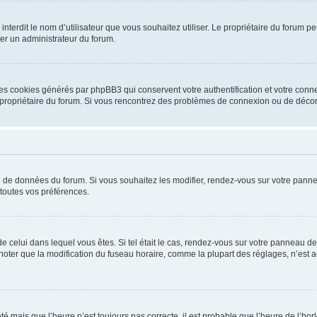
ou interdit le nom d’utilisateur que vous souhaitez utiliser. Le propriétaire du forum
ter un administrateur du forum.
les cookies générés par phpBB3 qui conservent votre authentification et votre conn
r le propriétaire du forum. Si vous rencontrez des problèmes de connexion ou de déc
se de données du forum. Si vous souhaitez les modifier, rendez-vous sur votre pannea
toutes vos préférences.
 de celui dans lequel vous êtes. Si tel était le cas, rendez-vous sur votre panneau de 
er que la modification du fuseau horaire, comme la plupart des réglages, n’est acces
été mais que l’heure n’est toujours pas correcte, il est probable que l’heure de l’hor