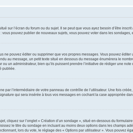
tué sur l’écran du forum ou du sujet. Il se peut que vous ayez besoin d’être inscri
e : vous pouvez publier de nouveaux sujets, vous pouvez voter dans les sondages, e
us ne pouvez éditer ou supprimer que vos propres messages. Vous pouvez éditer u
pondu au message, un petit texte situé en dessous du message énumèrera le nombre de
r ou un administrateur, bien qu’ils puissent prendre l’initiative de rédiger une note 
é publiée.
e par l’intermédiaire de votre panneau de contrôle de l’utilisateur. Une fois créé
ignature qui sera insérée à tous vos messages en cochant la case appropriée dans vo
, cliquez sur l’onglet « Création d’un sondage », situé en-dessous du formulaire pri
sissez le titre du sondage en incluant au moins deux options dans les champs adé
ctionnant, lors du vote, le réglage des « Options par utilisateur ». Vous pouvez éga