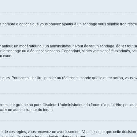
i le nombre d’options que vous pouvez ajouter à un sondage vous semble trop restre
auteur, un modérateur ou un administrateur. Pour éditer un sondage, éditez tout s
er le sondage ou d’éditer ses options. Cependant, si des votes ont été exprimés, seu
n cours.
isateurs. Pour consulter, lire, publier ou réaliser n’importe quelle autre action, v
um, par groupe ou par utilisateur. L’administrateur du forum n’a peut-être pas auto
acter un administrateur du forum.
de ces règles, vous recevrez un avertissement. Veuillez noter que cette décision 
ions, veuillez contacter un administrateur du forum.