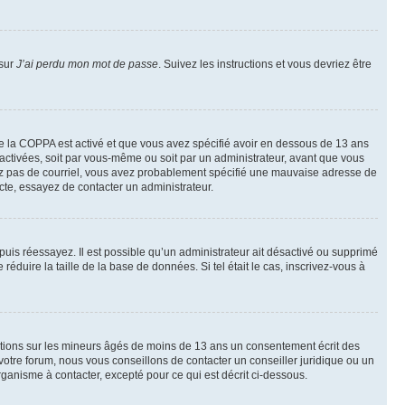
 sur
J’ai perdu mon mot de passe
. Suivez les instructions et vous devriez être
t de la COPPA est activé et que vous avez spécifié avoir en dessous de 13 ans
 activées, soit par vous-même ou soit par un administrateur, avant que vous
ecevez pas de courriel, vous avez probablement spécifié une mauvaise adresse de
recte, essayez de contacter un administrateur.
, puis réessayez. Il est possible qu’un administrateur ait désactivé ou supprimé
duire la taille de la base de données. Si tel était le cas, inscrivez-vous à
mations sur les mineurs âgés de moins de 13 ans un consentement écrit des
otre forum, nous vous conseillons de contacter un conseiller juridique ou un
ganisme à contacter, excepté pour ce qui est décrit ci-dessous.