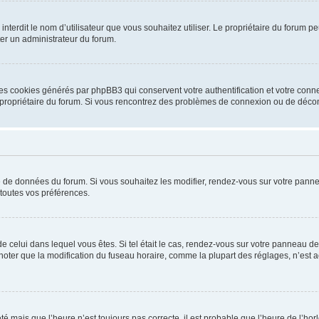
ou interdit le nom d’utilisateur que vous souhaitez utiliser. Le propriétaire du forum
ter un administrateur du forum.
les cookies générés par phpBB3 qui conservent votre authentification et votre conn
r le propriétaire du forum. Si vous rencontrez des problèmes de connexion ou de déc
se de données du forum. Si vous souhaitez les modifier, rendez-vous sur votre pannea
toutes vos préférences.
 de celui dans lequel vous êtes. Si tel était le cas, rendez-vous sur votre panneau de 
er que la modification du fuseau horaire, comme la plupart des réglages, n’est acces
été mais que l’heure n’est toujours pas correcte, il est probable que l’heure de l’hor