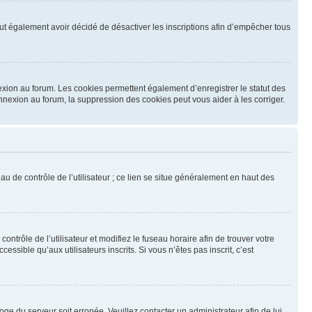
 peut également avoir décidé de désactiver les inscriptions afin d’empêcher tous
exion au forum. Les cookies permettent également d’enregistrer le statut des
onnexion au forum, la suppression des cookies peut vous aider à les corriger.
u de contrôle de l’utilisateur ; ce lien se situe généralement en haut des
contrôle de l’utilisateur et modifiez le fuseau horaire afin de trouver votre
sible qu’aux utilisateurs inscrits. Si vous n’êtes pas inscrit, c’est
loge du serveur soit erronée. Veuillez contacter un administrateur afin de lui