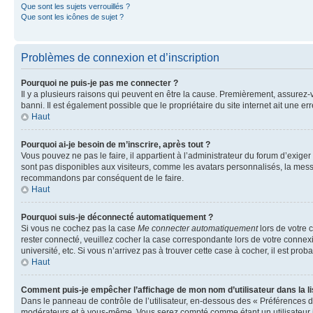
Que sont les sujets verrouillés ?
Que sont les icônes de sujet ?
Problèmes de connexion et d’inscription
Pourquoi ne puis-je pas me connecter ?
Il y a plusieurs raisons qui peuvent en être la cause. Premièrement, assurez-vo
banni. Il est également possible que le propriétaire du site internet ait une err
Haut
Pourquoi ai-je besoin de m’inscrire, après tout ?
Vous pouvez ne pas le faire, il appartient à l’administrateur du forum d’exig
sont pas disponibles aux visiteurs, comme les avatars personnalisés, la messag
recommandons par conséquent de le faire.
Haut
Pourquoi suis-je déconnecté automatiquement ?
Si vous ne cochez pas la case
Me connecter automatiquement
lors de votre 
rester connecté, veuillez cocher la case correspondante lors de votre conne
université, etc. Si vous n’arrivez pas à trouver cette case à cocher, il est prob
Haut
Comment puis-je empêcher l’affichage de mon nom d’utilisateur dans la lis
Dans le panneau de contrôle de l’utilisateur, en-dessous des « Préférences d
modérateurs et à vous-même. Vous serez compté comme étant un utilisateur i