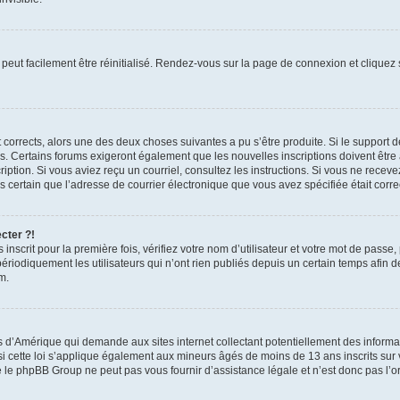
peut facilement être réinitialisé. Rendez-vous sur la page de connexion et cliquez
nt corrects, alors une des deux choses suivantes a pu s’être produite. Si le suppor
es. Certains forums exigeront également que les nouvelles inscriptions doivent être
nscription. Si vous aviez reçu un courriel, consultez les instructions. Si vous ne r
êtes certain que l’adresse de courrier électronique que vous avez spécifiée était cor
cter ?!
nscrit pour la première fois, vérifiez votre nom d’utilisateur et votre mot de passe
iquement les utilisateurs qui n’ont rien publiés depuis un certain temps afin de ré
m.
is d’Amérique qui demande aux sites internet collectant potentiellement des infor
 cette loi s’applique également aux mineurs âgés de moins de 13 ans inscrits sur v
 le phpBB Group ne peut pas vous fournir d’assistance légale et n’est donc pas l’or