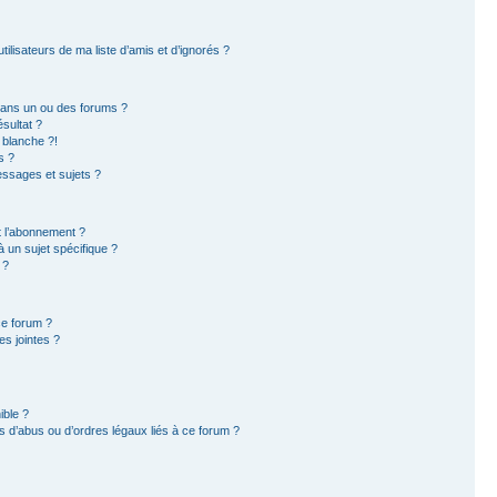
ilisateurs de ma liste d’amis et d’ignorés ?
dans un ou des forums ?
sultat ?
 blanche ?!
s ?
ssages et sujets ?
et l’abonnement ?
 un sujet spécifique ?
 ?
ce forum ?
s jointes ?
ible ?
 d’abus ou d’ordres légaux liés à ce forum ?