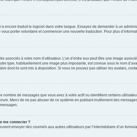
 n’a encore traduit le logiciel dans votre langue. Essayez de demander à un administr
e vous porter volontaire et commencer une nouvelle traduction. Pour plus d’informatio
re associés à votre nom d’utilisateur. L’un d’entre eux peut être une image associé
’autre type, habituellement une image plus imposante, est connue sous le nom d’ava
ère dont ils sont mis à disposition. Si vous ne pouvez pas utiliser les avatars, cont
le nombre de messages que vous avez à votre actif ou identifient certains utilisat
u forum. Merci de ne pas abuser de ce système en publiant inutilement des messages
e messages.
 de me connecter ?
its peuvent envoyer des courriels aux autres utilisateurs par l’intermédiaire d’un for