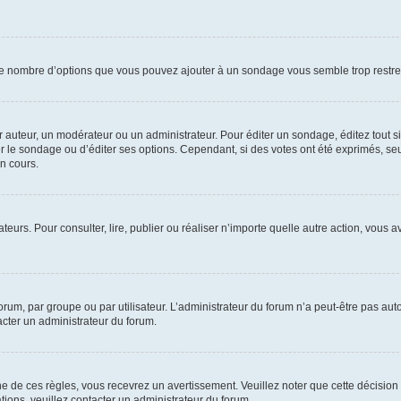
i le nombre d’options que vous pouvez ajouter à un sondage vous semble trop restre
auteur, un modérateur ou un administrateur. Pour éditer un sondage, éditez tout s
er le sondage ou d’éditer ses options. Cependant, si des votes ont été exprimés, seu
n cours.
isateurs. Pour consulter, lire, publier ou réaliser n’importe quelle autre action, v
um, par groupe ou par utilisateur. L’administrateur du forum n’a peut-être pas auto
acter un administrateur du forum.
de ces règles, vous recevrez un avertissement. Veuillez noter que cette décision 
ions, veuillez contacter un administrateur du forum.