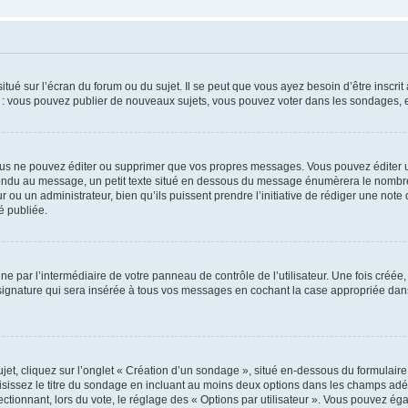
tué sur l’écran du forum ou du sujet. Il se peut que vous ayez besoin d’être inscri
e : vous pouvez publier de nouveaux sujets, vous pouvez voter dans les sondages, e
us ne pouvez éditer ou supprimer que vos propres messages. Vous pouvez éditer u
pondu au message, un petit texte situé en dessous du message énumèrera le nombre de
r ou un administrateur, bien qu’ils puissent prendre l’initiative de rédiger une note 
é publiée.
e par l’intermédiaire de votre panneau de contrôle de l’utilisateur. Une fois créé
ignature qui sera insérée à tous vos messages en cochant la case appropriée dans vo
, cliquez sur l’onglet « Création d’un sondage », situé en-dessous du formulaire pri
sissez le titre du sondage en incluant au moins deux options dans les champs adé
ctionnant, lors du vote, le réglage des « Options par utilisateur ». Vous pouvez éga