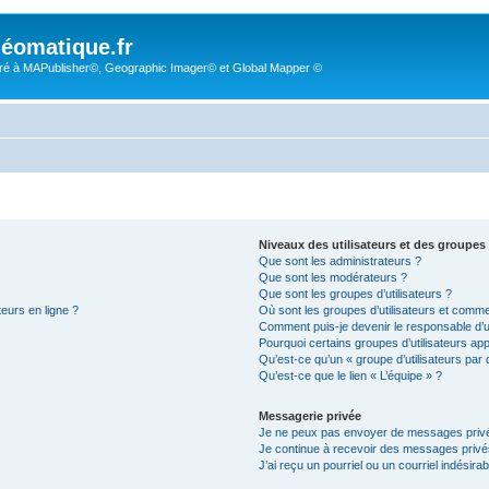
éomatique.fr
é à MAPublisher©, Geographic Imager© et Global Mapper ©
Niveaux des utilisateurs et des groupes 
Que sont les administrateurs ?
Que sont les modérateurs ?
Que sont les groupes d’utilisateurs ?
teurs en ligne ?
Où sont les groupes d’utilisateurs et comme
Comment puis-je devenir le responsable d’un
Pourquoi certains groupes d’utilisateurs ap
Qu’est-ce qu’un « groupe d’utilisateurs par 
Qu’est-ce que le lien « L’équipe » ?
Messagerie privée
Je ne peux pas envoyer de messages privé
Je continue à recevoir des messages privés 
J’ai reçu un pourriel ou un courriel indésira