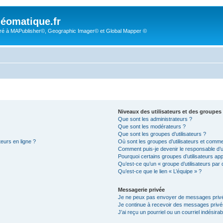
éomatique.fr
é à MAPublisher©, Geographic Imager© et Global Mapper ©
Niveaux des utilisateurs et des groupes 
Que sont les administrateurs ?
Que sont les modérateurs ?
Que sont les groupes d’utilisateurs ?
teurs en ligne ?
Où sont les groupes d’utilisateurs et comme
Comment puis-je devenir le responsable d’un
Pourquoi certains groupes d’utilisateurs ap
Qu’est-ce qu’un « groupe d’utilisateurs par 
Qu’est-ce que le lien « L’équipe » ?
Messagerie privée
Je ne peux pas envoyer de messages privé
Je continue à recevoir des messages privés 
J’ai reçu un pourriel ou un courriel indésira