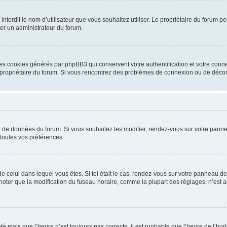
ou interdit le nom d’utilisateur que vous souhaitez utiliser. Le propriétaire du forum
ter un administrateur du forum.
les cookies générés par phpBB3 qui conservent votre authentification et votre conn
r le propriétaire du forum. Si vous rencontrez des problèmes de connexion ou de déc
se de données du forum. Si vous souhaitez les modifier, rendez-vous sur votre pannea
toutes vos préférences.
 de celui dans lequel vous êtes. Si tel était le cas, rendez-vous sur votre panneau de 
er que la modification du fuseau horaire, comme la plupart des réglages, n’est acces
été mais que l’heure n’est toujours pas correcte, il est probable que l’heure de l’hor