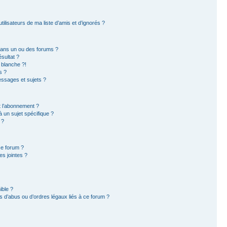
ilisateurs de ma liste d’amis et d’ignorés ?
dans un ou des forums ?
sultat ?
 blanche ?!
s ?
ssages et sujets ?
et l’abonnement ?
 un sujet spécifique ?
 ?
ce forum ?
s jointes ?
ible ?
 d’abus ou d’ordres légaux liés à ce forum ?