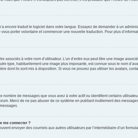
 n’a encore traduit le logiciel dans votre langue. Essayez de demander à un administr
e vous porter volontaire et commencer une nouvelle traduction. Pour plus d’informatio
re associés à votre nom d’utilisateur. L’un d’entre eux peut être une image associé
’autre type, habituellement une image plus imposante, est connue sous le nom d’ava
ère dont ils sont mis à disposition. Si vous ne pouvez pas utiliser les avatars, cont
le nombre de messages que vous avez à votre actif ou identifient certains utilisat
u forum. Merci de ne pas abuser de ce système en publiant inutilement des messages
e messages.
 de me connecter ?
its peuvent envoyer des courriels aux autres utilisateurs par l’intermédiaire d’un for