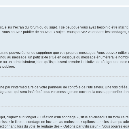
tué sur l’écran du forum ou du sujet. Il se peut que vous ayez besoin d’être inscri
e : vous pouvez publier de nouveaux sujets, vous pouvez voter dans les sondages, e
us ne pouvez éditer ou supprimer que vos propres messages. Vous pouvez éditer u
pondu au message, un petit texte situé en dessous du message énumèrera le nombre de
r ou un administrateur, bien qu’ils puissent prendre l’initiative de rédiger une note 
é publiée.
e par l’intermédiaire de votre panneau de contrôle de l’utilisateur. Une fois créé
ignature qui sera insérée à tous vos messages en cochant la case appropriée dans vo
, cliquez sur l’onglet « Création d’un sondage », situé en-dessous du formulaire pri
sissez le titre du sondage en incluant au moins deux options dans les champs adé
ctionnant, lors du vote, le réglage des « Options par utilisateur ». Vous pouvez éga