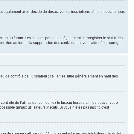
 peut également avoir décidé de désactiver les inscriptions afin d’empêcher tous
exion au forum. Les cookies permettent également d’enregistrer le statut des
onnexion au forum, la suppression des cookies peut vous aider à les corriger.
u de contrôle de l’utilisateur ; ce lien se situe généralement en haut des
contrôle de l’utilisateur et modifiez le fuseau horaire afin de trouver votre
sible qu’aux utilisateurs inscrits. Si vous n’êtes pas inscrit, c’est
loge du serveur soit erronée. Veuillez contacter un administrateur afin de lui