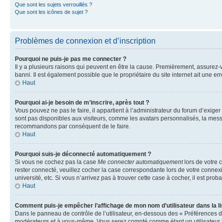
Que sont les sujets verrouillés ?
Que sont les icônes de sujet ?
Problèmes de connexion et d’inscription
Pourquoi ne puis-je pas me connecter ?
Il y a plusieurs raisons qui peuvent en être la cause. Premièrement, assurez-vo
banni. Il est également possible que le propriétaire du site internet ait une err
Haut
Pourquoi ai-je besoin de m’inscrire, après tout ?
Vous pouvez ne pas le faire, il appartient à l’administrateur du forum d’exig
sont pas disponibles aux visiteurs, comme les avatars personnalisés, la messag
recommandons par conséquent de le faire.
Haut
Pourquoi suis-je déconnecté automatiquement ?
Si vous ne cochez pas la case
Me connecter automatiquement
lors de votre 
rester connecté, veuillez cocher la case correspondante lors de votre conne
université, etc. Si vous n’arrivez pas à trouver cette case à cocher, il est prob
Haut
Comment puis-je empêcher l’affichage de mon nom d’utilisateur dans la lis
Dans le panneau de contrôle de l’utilisateur, en-dessous des « Préférences d
modérateurs et à vous-même. Vous serez compté comme étant un utilisateur i