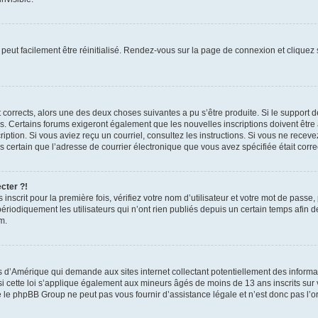
peut facilement être réinitialisé. Rendez-vous sur la page de connexion et cliquez
nt corrects, alors une des deux choses suivantes a pu s’être produite. Si le suppor
es. Certains forums exigeront également que les nouvelles inscriptions doivent être
nscription. Si vous aviez reçu un courriel, consultez les instructions. Si vous ne r
êtes certain que l’adresse de courrier électronique que vous avez spécifiée était cor
cter ?!
nscrit pour la première fois, vérifiez votre nom d’utilisateur et votre mot de passe
iquement les utilisateurs qui n’ont rien publiés depuis un certain temps afin de ré
m.
is d’Amérique qui demande aux sites internet collectant potentiellement des infor
 cette loi s’applique également aux mineurs âgés de moins de 13 ans inscrits sur v
 le phpBB Group ne peut pas vous fournir d’assistance légale et n’est donc pas l’or