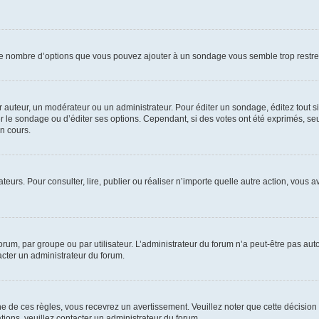
i le nombre d’options que vous pouvez ajouter à un sondage vous semble trop restre
auteur, un modérateur ou un administrateur. Pour éditer un sondage, éditez tout s
er le sondage ou d’éditer ses options. Cependant, si des votes ont été exprimés, seu
n cours.
isateurs. Pour consulter, lire, publier ou réaliser n’importe quelle autre action, v
um, par groupe ou par utilisateur. L’administrateur du forum n’a peut-être pas auto
acter un administrateur du forum.
de ces règles, vous recevrez un avertissement. Veuillez noter que cette décision 
ions, veuillez contacter un administrateur du forum.