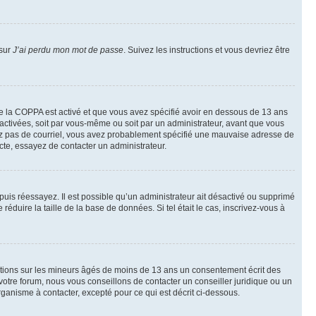
 sur
J’ai perdu mon mot de passe
. Suivez les instructions et vous devriez être
t de la COPPA est activé et que vous avez spécifié avoir en dessous de 13 ans
 activées, soit par vous-même ou soit par un administrateur, avant que vous
ecevez pas de courriel, vous avez probablement spécifié une mauvaise adresse de
recte, essayez de contacter un administrateur.
, puis réessayez. Il est possible qu’un administrateur ait désactivé ou supprimé
duire la taille de la base de données. Si tel était le cas, inscrivez-vous à
mations sur les mineurs âgés de moins de 13 ans un consentement écrit des
otre forum, nous vous conseillons de contacter un conseiller juridique ou un
ganisme à contacter, excepté pour ce qui est décrit ci-dessous.