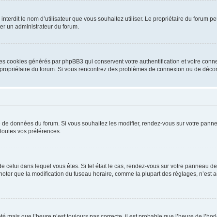
ou interdit le nom d’utilisateur que vous souhaitez utiliser. Le propriétaire du forum
ter un administrateur du forum.
les cookies générés par phpBB3 qui conservent votre authentification et votre conn
r le propriétaire du forum. Si vous rencontrez des problèmes de connexion ou de déc
se de données du forum. Si vous souhaitez les modifier, rendez-vous sur votre pannea
toutes vos préférences.
 de celui dans lequel vous êtes. Si tel était le cas, rendez-vous sur votre panneau de 
er que la modification du fuseau horaire, comme la plupart des réglages, n’est acces
été mais que l’heure n’est toujours pas correcte, il est probable que l’heure de l’hor