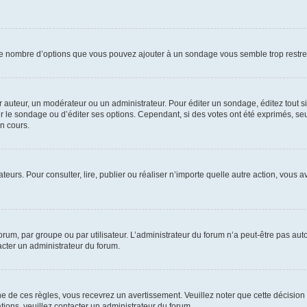
i le nombre d’options que vous pouvez ajouter à un sondage vous semble trop restre
auteur, un modérateur ou un administrateur. Pour éditer un sondage, éditez tout s
er le sondage ou d’éditer ses options. Cependant, si des votes ont été exprimés, seu
n cours.
isateurs. Pour consulter, lire, publier ou réaliser n’importe quelle autre action, v
um, par groupe ou par utilisateur. L’administrateur du forum n’a peut-être pas auto
acter un administrateur du forum.
de ces règles, vous recevrez un avertissement. Veuillez noter que cette décision 
ions, veuillez contacter un administrateur du forum.