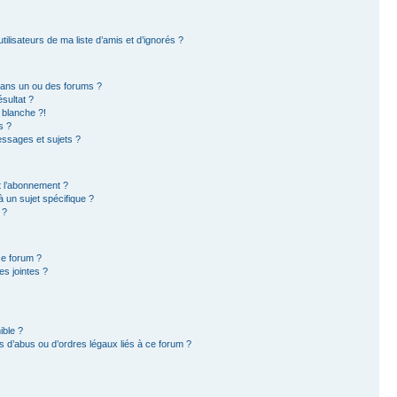
ilisateurs de ma liste d’amis et d’ignorés ?
dans un ou des forums ?
sultat ?
 blanche ?!
s ?
ssages et sujets ?
et l’abonnement ?
 un sujet spécifique ?
 ?
ce forum ?
s jointes ?
ible ?
 d’abus ou d’ordres légaux liés à ce forum ?