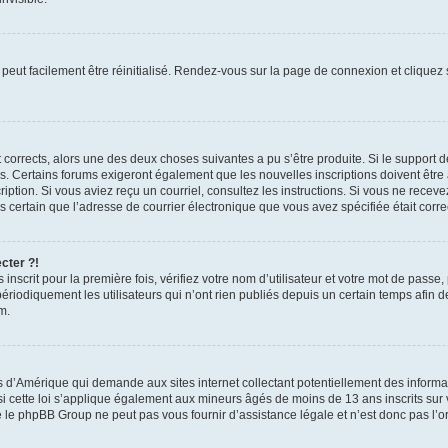
peut facilement être réinitialisé. Rendez-vous sur la page de connexion et cliquez
nt corrects, alors une des deux choses suivantes a pu s’être produite. Si le suppor
es. Certains forums exigeront également que les nouvelles inscriptions doivent être
nscription. Si vous aviez reçu un courriel, consultez les instructions. Si vous ne r
êtes certain que l’adresse de courrier électronique que vous avez spécifiée était cor
cter ?!
nscrit pour la première fois, vérifiez votre nom d’utilisateur et votre mot de passe
iquement les utilisateurs qui n’ont rien publiés depuis un certain temps afin de ré
m.
is d’Amérique qui demande aux sites internet collectant potentiellement des infor
 cette loi s’applique également aux mineurs âgés de moins de 13 ans inscrits sur v
 le phpBB Group ne peut pas vous fournir d’assistance légale et n’est donc pas l’or