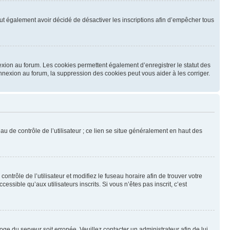
 peut également avoir décidé de désactiver les inscriptions afin d’empêcher tous
exion au forum. Les cookies permettent également d’enregistrer le statut des
onnexion au forum, la suppression des cookies peut vous aider à les corriger.
u de contrôle de l’utilisateur ; ce lien se situe généralement en haut des
contrôle de l’utilisateur et modifiez le fuseau horaire afin de trouver votre
sible qu’aux utilisateurs inscrits. Si vous n’êtes pas inscrit, c’est
loge du serveur soit erronée. Veuillez contacter un administrateur afin de lui