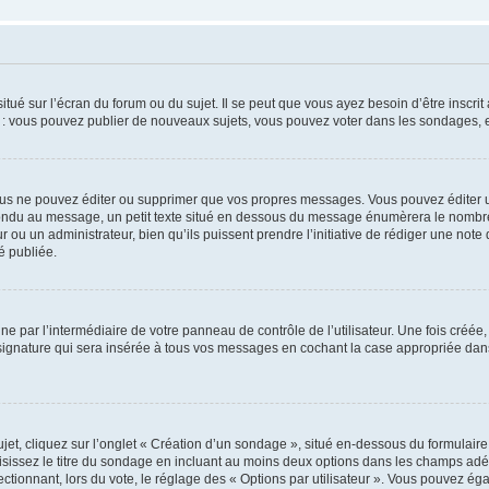
tué sur l’écran du forum ou du sujet. Il se peut que vous ayez besoin d’être inscri
e : vous pouvez publier de nouveaux sujets, vous pouvez voter dans les sondages, e
us ne pouvez éditer ou supprimer que vos propres messages. Vous pouvez éditer u
pondu au message, un petit texte situé en dessous du message énumèrera le nombre de
r ou un administrateur, bien qu’ils puissent prendre l’initiative de rédiger une note 
é publiée.
e par l’intermédiaire de votre panneau de contrôle de l’utilisateur. Une fois créé
ignature qui sera insérée à tous vos messages en cochant la case appropriée dans vo
, cliquez sur l’onglet « Création d’un sondage », situé en-dessous du formulaire pri
sissez le titre du sondage en incluant au moins deux options dans les champs adé
ctionnant, lors du vote, le réglage des « Options par utilisateur ». Vous pouvez éga