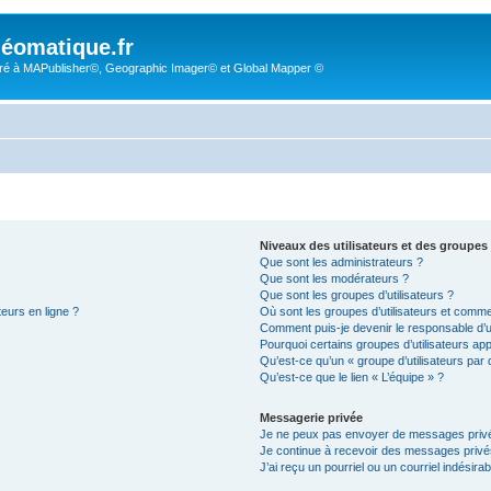
éomatique.fr
é à MAPublisher©, Geographic Imager© et Global Mapper ©
Niveaux des utilisateurs et des groupes 
Que sont les administrateurs ?
Que sont les modérateurs ?
Que sont les groupes d’utilisateurs ?
teurs en ligne ?
Où sont les groupes d’utilisateurs et comme
Comment puis-je devenir le responsable d’un
Pourquoi certains groupes d’utilisateurs ap
Qu’est-ce qu’un « groupe d’utilisateurs par 
Qu’est-ce que le lien « L’équipe » ?
Messagerie privée
Je ne peux pas envoyer de messages privé
Je continue à recevoir des messages privés 
J’ai reçu un pourriel ou un courriel indésira