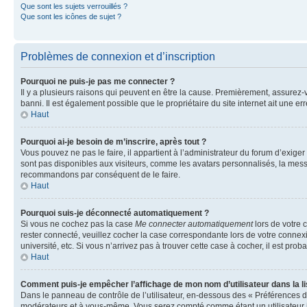
Que sont les sujets verrouillés ?
Que sont les icônes de sujet ?
Problèmes de connexion et d’inscription
Pourquoi ne puis-je pas me connecter ?
Il y a plusieurs raisons qui peuvent en être la cause. Premièrement, assurez-vo
banni. Il est également possible que le propriétaire du site internet ait une err
Haut
Pourquoi ai-je besoin de m’inscrire, après tout ?
Vous pouvez ne pas le faire, il appartient à l’administrateur du forum d’exig
sont pas disponibles aux visiteurs, comme les avatars personnalisés, la messag
recommandons par conséquent de le faire.
Haut
Pourquoi suis-je déconnecté automatiquement ?
Si vous ne cochez pas la case
Me connecter automatiquement
lors de votre 
rester connecté, veuillez cocher la case correspondante lors de votre conne
université, etc. Si vous n’arrivez pas à trouver cette case à cocher, il est prob
Haut
Comment puis-je empêcher l’affichage de mon nom d’utilisateur dans la lis
Dans le panneau de contrôle de l’utilisateur, en-dessous des « Préférences d
modérateurs et à vous-même. Vous serez compté comme étant un utilisateur i