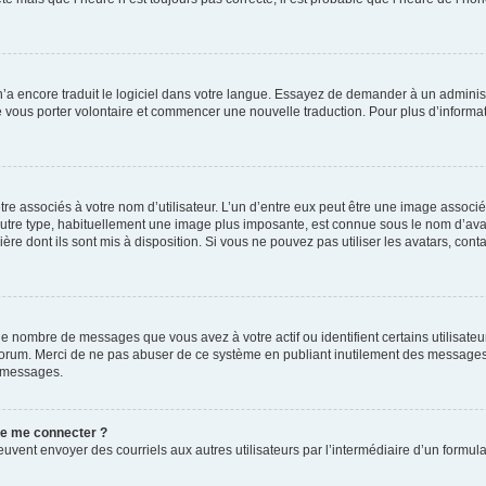
 n’a encore traduit le logiciel dans votre langue. Essayez de demander à un administr
e vous porter volontaire et commencer une nouvelle traduction. Pour plus d’informatio
re associés à votre nom d’utilisateur. L’un d’entre eux peut être une image associé
’autre type, habituellement une image plus imposante, est connue sous le nom d’ava
ère dont ils sont mis à disposition. Si vous ne pouvez pas utiliser les avatars, cont
le nombre de messages que vous avez à votre actif ou identifient certains utilisat
u forum. Merci de ne pas abuser de ce système en publiant inutilement des messages
e messages.
 de me connecter ?
its peuvent envoyer des courriels aux autres utilisateurs par l’intermédiaire d’un for