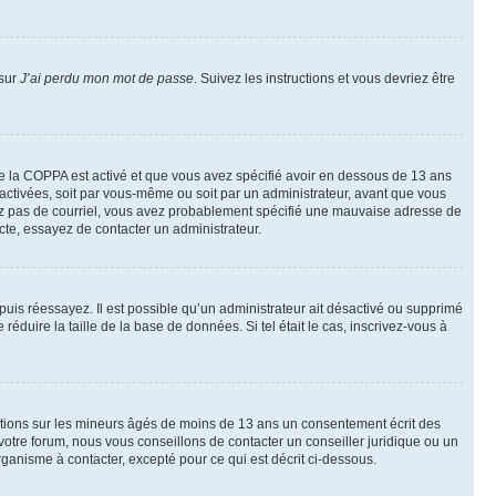
 sur
J’ai perdu mon mot de passe
. Suivez les instructions et vous devriez être
t de la COPPA est activé et que vous avez spécifié avoir en dessous de 13 ans
 activées, soit par vous-même ou soit par un administrateur, avant que vous
ecevez pas de courriel, vous avez probablement spécifié une mauvaise adresse de
recte, essayez de contacter un administrateur.
, puis réessayez. Il est possible qu’un administrateur ait désactivé ou supprimé
duire la taille de la base de données. Si tel était le cas, inscrivez-vous à
mations sur les mineurs âgés de moins de 13 ans un consentement écrit des
otre forum, nous vous conseillons de contacter un conseiller juridique ou un
ganisme à contacter, excepté pour ce qui est décrit ci-dessous.