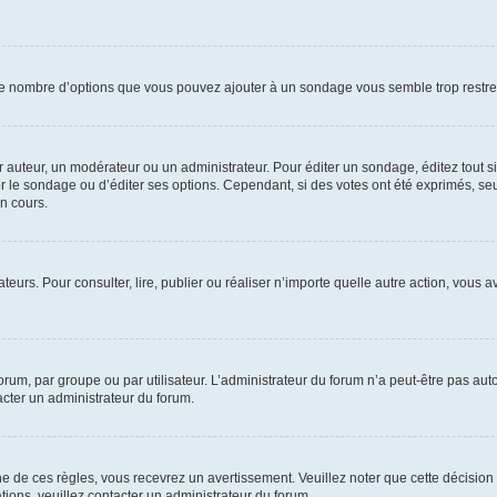
i le nombre d’options que vous pouvez ajouter à un sondage vous semble trop restre
auteur, un modérateur ou un administrateur. Pour éditer un sondage, éditez tout s
er le sondage ou d’éditer ses options. Cependant, si des votes ont été exprimés, seu
n cours.
isateurs. Pour consulter, lire, publier ou réaliser n’importe quelle autre action, v
um, par groupe ou par utilisateur. L’administrateur du forum n’a peut-être pas auto
acter un administrateur du forum.
de ces règles, vous recevrez un avertissement. Veuillez noter que cette décision 
ions, veuillez contacter un administrateur du forum.