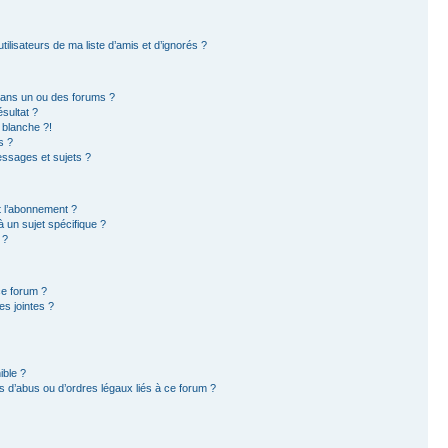
ilisateurs de ma liste d’amis et d’ignorés ?
dans un ou des forums ?
sultat ?
 blanche ?!
s ?
ssages et sujets ?
et l’abonnement ?
 un sujet spécifique ?
 ?
ce forum ?
s jointes ?
ible ?
 d’abus ou d’ordres légaux liés à ce forum ?