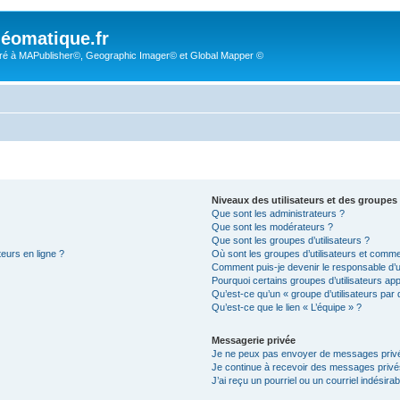
éomatique.fr
é à MAPublisher©, Geographic Imager© et Global Mapper ©
Niveaux des utilisateurs et des groupes 
Que sont les administrateurs ?
Que sont les modérateurs ?
Que sont les groupes d’utilisateurs ?
teurs en ligne ?
Où sont les groupes d’utilisateurs et comme
Comment puis-je devenir le responsable d’un
Pourquoi certains groupes d’utilisateurs ap
Qu’est-ce qu’un « groupe d’utilisateurs par 
Qu’est-ce que le lien « L’équipe » ?
Messagerie privée
Je ne peux pas envoyer de messages privé
Je continue à recevoir des messages privés 
J’ai reçu un pourriel ou un courriel indésira