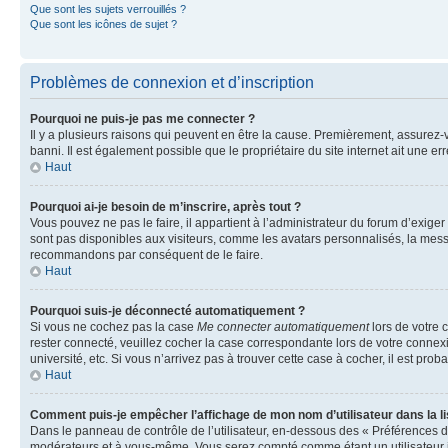
Que sont les sujets verrouillés ?
Que sont les icônes de sujet ?
Problèmes de connexion et d’inscription
Pourquoi ne puis-je pas me connecter ?
Il y a plusieurs raisons qui peuvent en être la cause. Premièrement, assurez-vo
banni. Il est également possible que le propriétaire du site internet ait une err
Haut
Pourquoi ai-je besoin de m’inscrire, après tout ?
Vous pouvez ne pas le faire, il appartient à l’administrateur du forum d’exig
sont pas disponibles aux visiteurs, comme les avatars personnalisés, la messag
recommandons par conséquent de le faire.
Haut
Pourquoi suis-je déconnecté automatiquement ?
Si vous ne cochez pas la case
Me connecter automatiquement
lors de votre 
rester connecté, veuillez cocher la case correspondante lors de votre conne
université, etc. Si vous n’arrivez pas à trouver cette case à cocher, il est prob
Haut
Comment puis-je empêcher l’affichage de mon nom d’utilisateur dans la lis
Dans le panneau de contrôle de l’utilisateur, en-dessous des « Préférences d
modérateurs et à vous-même. Vous serez compté comme étant un utilisateur i