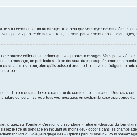
tué sur l’écran du forum ou du sujet. Il se peut que vous ayez besoin d’être inscri
e : vous pouvez publier de nouveaux sujets, vous pouvez voter dans les sondages, e
us ne pouvez éditer ou supprimer que vos propres messages. Vous pouvez éditer u
pondu au message, un petit texte situé en dessous du message énumèrera le nombre de
r ou un administrateur, bien qu’ils puissent prendre l’initiative de rédiger une note 
é publiée.
e par l’intermédiaire de votre panneau de contrôle de l’utilisateur. Une fois créé
ignature qui sera insérée à tous vos messages en cochant la case appropriée dans vo
, cliquez sur l’onglet « Création d’un sondage », situé en-dessous du formulaire pri
sissez le titre du sondage en incluant au moins deux options dans les champs adé
ctionnant, lors du vote, le réglage des « Options par utilisateur ». Vous pouvez éga