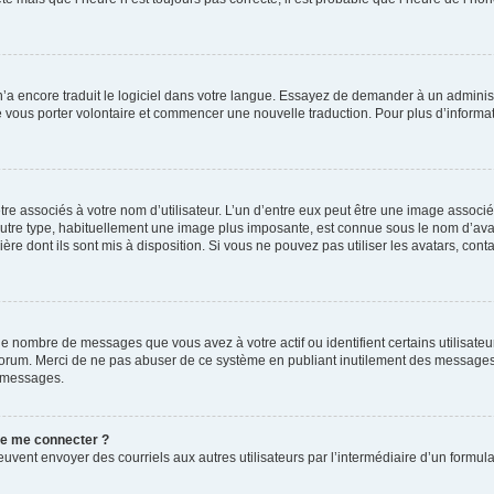
 n’a encore traduit le logiciel dans votre langue. Essayez de demander à un administr
e vous porter volontaire et commencer une nouvelle traduction. Pour plus d’informatio
re associés à votre nom d’utilisateur. L’un d’entre eux peut être une image associé
’autre type, habituellement une image plus imposante, est connue sous le nom d’ava
ère dont ils sont mis à disposition. Si vous ne pouvez pas utiliser les avatars, cont
le nombre de messages que vous avez à votre actif ou identifient certains utilisat
u forum. Merci de ne pas abuser de ce système en publiant inutilement des messages
e messages.
 de me connecter ?
its peuvent envoyer des courriels aux autres utilisateurs par l’intermédiaire d’un for