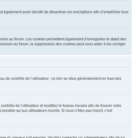
 peut également avoir décidé de désactiver les inscriptions afin d’empêcher tous
exion au forum. Les cookies permettent également d’enregistrer le statut des
onnexion au forum, la suppression des cookies peut vous aider à les corriger.
u de contrôle de l’utilisateur ; ce lien se situe généralement en haut des
contrôle de l’utilisateur et modifiez le fuseau horaire afin de trouver votre
sible qu’aux utilisateurs inscrits. Si vous n’êtes pas inscrit, c’est
loge du serveur soit erronée. Veuillez contacter un administrateur afin de lui