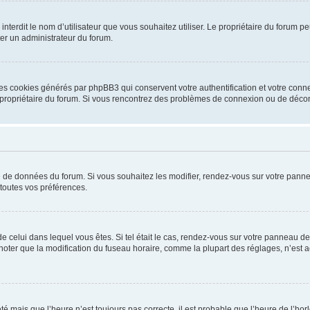
ou interdit le nom d’utilisateur que vous souhaitez utiliser. Le propriétaire du forum
ter un administrateur du forum.
les cookies générés par phpBB3 qui conservent votre authentification et votre conn
r le propriétaire du forum. Si vous rencontrez des problèmes de connexion ou de déc
se de données du forum. Si vous souhaitez les modifier, rendez-vous sur votre pannea
toutes vos préférences.
 de celui dans lequel vous êtes. Si tel était le cas, rendez-vous sur votre panneau de 
er que la modification du fuseau horaire, comme la plupart des réglages, n’est acces
été mais que l’heure n’est toujours pas correcte, il est probable que l’heure de l’hor