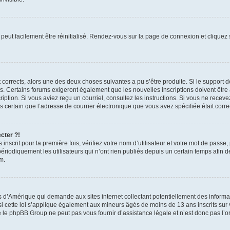
peut facilement être réinitialisé. Rendez-vous sur la page de connexion et cliquez
nt corrects, alors une des deux choses suivantes a pu s’être produite. Si le suppor
es. Certains forums exigeront également que les nouvelles inscriptions doivent être
nscription. Si vous aviez reçu un courriel, consultez les instructions. Si vous ne r
êtes certain que l’adresse de courrier électronique que vous avez spécifiée était cor
cter ?!
nscrit pour la première fois, vérifiez votre nom d’utilisateur et votre mot de passe
iquement les utilisateurs qui n’ont rien publiés depuis un certain temps afin de ré
m.
is d’Amérique qui demande aux sites internet collectant potentiellement des infor
 cette loi s’applique également aux mineurs âgés de moins de 13 ans inscrits sur v
 le phpBB Group ne peut pas vous fournir d’assistance légale et n’est donc pas l’or