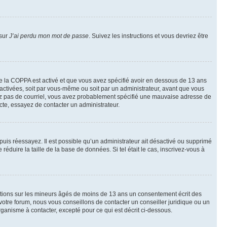
 sur
J’ai perdu mon mot de passe
. Suivez les instructions et vous devriez être
t de la COPPA est activé et que vous avez spécifié avoir en dessous de 13 ans
 activées, soit par vous-même ou soit par un administrateur, avant que vous
ecevez pas de courriel, vous avez probablement spécifié une mauvaise adresse de
recte, essayez de contacter un administrateur.
, puis réessayez. Il est possible qu’un administrateur ait désactivé ou supprimé
duire la taille de la base de données. Si tel était le cas, inscrivez-vous à
mations sur les mineurs âgés de moins de 13 ans un consentement écrit des
otre forum, nous vous conseillons de contacter un conseiller juridique ou un
ganisme à contacter, excepté pour ce qui est décrit ci-dessous.