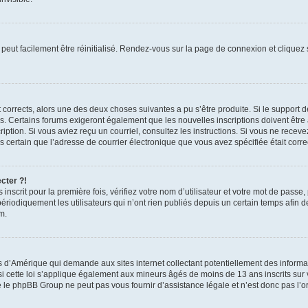
peut facilement être réinitialisé. Rendez-vous sur la page de connexion et cliquez
nt corrects, alors une des deux choses suivantes a pu s’être produite. Si le suppor
es. Certains forums exigeront également que les nouvelles inscriptions doivent être
nscription. Si vous aviez reçu un courriel, consultez les instructions. Si vous ne r
êtes certain que l’adresse de courrier électronique que vous avez spécifiée était cor
cter ?!
nscrit pour la première fois, vérifiez votre nom d’utilisateur et votre mot de passe
iquement les utilisateurs qui n’ont rien publiés depuis un certain temps afin de ré
m.
is d’Amérique qui demande aux sites internet collectant potentiellement des infor
 cette loi s’applique également aux mineurs âgés de moins de 13 ans inscrits sur v
 le phpBB Group ne peut pas vous fournir d’assistance légale et n’est donc pas l’or