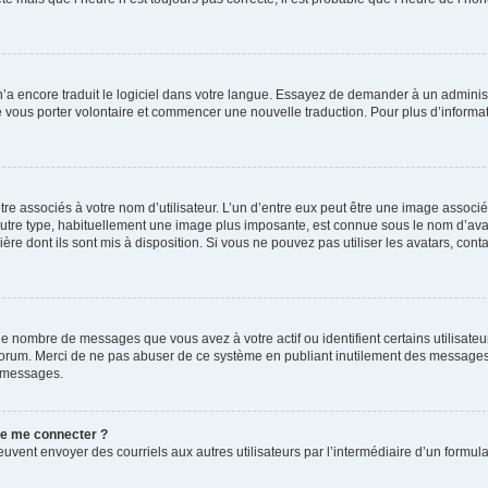
 n’a encore traduit le logiciel dans votre langue. Essayez de demander à un administr
e vous porter volontaire et commencer une nouvelle traduction. Pour plus d’informatio
re associés à votre nom d’utilisateur. L’un d’entre eux peut être une image associé
’autre type, habituellement une image plus imposante, est connue sous le nom d’ava
ère dont ils sont mis à disposition. Si vous ne pouvez pas utiliser les avatars, cont
le nombre de messages que vous avez à votre actif ou identifient certains utilisat
u forum. Merci de ne pas abuser de ce système en publiant inutilement des messages
e messages.
 de me connecter ?
its peuvent envoyer des courriels aux autres utilisateurs par l’intermédiaire d’un for