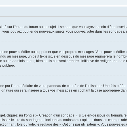
tué sur l’écran du forum ou du sujet. Il se peut que vous ayez besoin d’être inscri
e : vous pouvez publier de nouveaux sujets, vous pouvez voter dans les sondages, e
us ne pouvez éditer ou supprimer que vos propres messages. Vous pouvez éditer u
pondu au message, un petit texte situé en dessous du message énumèrera le nombre de
r ou un administrateur, bien qu’ils puissent prendre l’initiative de rédiger une note 
é publiée.
e par l’intermédiaire de votre panneau de contrôle de l’utilisateur. Une fois créé
ignature qui sera insérée à tous vos messages en cochant la case appropriée dans vo
, cliquez sur l’onglet « Création d’un sondage », situé en-dessous du formulaire pri
sissez le titre du sondage en incluant au moins deux options dans les champs adé
ctionnant, lors du vote, le réglage des « Options par utilisateur ». Vous pouvez éga