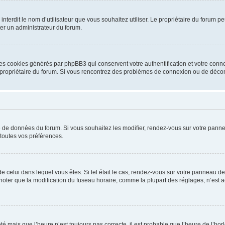
ou interdit le nom d’utilisateur que vous souhaitez utiliser. Le propriétaire du forum
ter un administrateur du forum.
les cookies générés par phpBB3 qui conservent votre authentification et votre conn
r le propriétaire du forum. Si vous rencontrez des problèmes de connexion ou de déc
se de données du forum. Si vous souhaitez les modifier, rendez-vous sur votre pannea
toutes vos préférences.
 de celui dans lequel vous êtes. Si tel était le cas, rendez-vous sur votre panneau de 
er que la modification du fuseau horaire, comme la plupart des réglages, n’est acces
été mais que l’heure n’est toujours pas correcte, il est probable que l’heure de l’hor