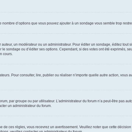
i le nombre d’options que vous pouvez ajouter à un sondage vous semble trop restre
auteur, un modérateur ou un administrateur. Pour éditer un sondage, éditez tout s
er le sondage ou d’éditer ses options. Cependant, si des votes ont été exprimés, seu
n cours.
isateurs. Pour consulter, lire, publier ou réaliser n’importe quelle autre action, v
um, par groupe ou par utilisateur. L’administrateur du forum n’a peut-être pas auto
acter un administrateur du forum.
de ces règles, vous recevrez un avertissement. Veuillez noter que cette décision 
ions, veuillez contacter un administrateur du forum.