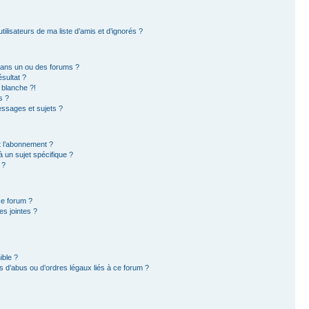
ilisateurs de ma liste d’amis et d’ignorés ?
dans un ou des forums ?
sultat ?
 blanche ?!
s ?
ssages et sujets ?
et l’abonnement ?
 un sujet spécifique ?
 ?
ce forum ?
s jointes ?
ible ?
 d’abus ou d’ordres légaux liés à ce forum ?