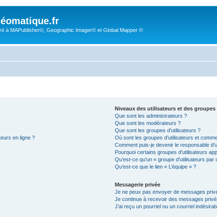
éomatique.fr
é à MAPublisher©, Geographic Imager© et Global Mapper ©
Niveaux des utilisateurs et des groupes 
Que sont les administrateurs ?
Que sont les modérateurs ?
Que sont les groupes d’utilisateurs ?
teurs en ligne ?
Où sont les groupes d’utilisateurs et comme
Comment puis-je devenir le responsable d’un
Pourquoi certains groupes d’utilisateurs ap
Qu’est-ce qu’un « groupe d’utilisateurs par 
Qu’est-ce que le lien « L’équipe » ?
Messagerie privée
Je ne peux pas envoyer de messages privé
Je continue à recevoir des messages privés 
J’ai reçu un pourriel ou un courriel indésira