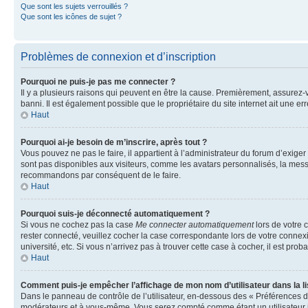
Que sont les sujets verrouillés ?
Que sont les icônes de sujet ?
Problèmes de connexion et d’inscription
Pourquoi ne puis-je pas me connecter ?
Il y a plusieurs raisons qui peuvent en être la cause. Premièrement, assurez-vo
banni. Il est également possible que le propriétaire du site internet ait une err
Haut
Pourquoi ai-je besoin de m’inscrire, après tout ?
Vous pouvez ne pas le faire, il appartient à l’administrateur du forum d’exig
sont pas disponibles aux visiteurs, comme les avatars personnalisés, la messag
recommandons par conséquent de le faire.
Haut
Pourquoi suis-je déconnecté automatiquement ?
Si vous ne cochez pas la case
Me connecter automatiquement
lors de votre 
rester connecté, veuillez cocher la case correspondante lors de votre conne
université, etc. Si vous n’arrivez pas à trouver cette case à cocher, il est prob
Haut
Comment puis-je empêcher l’affichage de mon nom d’utilisateur dans la lis
Dans le panneau de contrôle de l’utilisateur, en-dessous des « Préférences d
modérateurs et à vous-même. Vous serez compté comme étant un utilisateur i