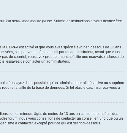
 sur
J’ai perdu mon mot de passe
. Suivez les instructions et vous devriez être
t de la COPPA est activé et que vous avez spécifié avoir en dessous de 13 ans
 activées, soit par vous-même ou soit par un administrateur, avant que vous
ecevez pas de courriel, vous avez probablement spécifié une mauvaise adresse de
recte, essayez de contacter un administrateur.
, puis réessayez. Il est possible qu’un administrateur ait désactivé ou supprimé
duire la taille de la base de données. Si tel était le cas, inscrivez-vous à
mations sur les mineurs âgés de moins de 13 ans un consentement écrit des
otre forum, nous vous conseillons de contacter un conseiller juridique ou un
ganisme à contacter, excepté pour ce qui est décrit ci-dessous.