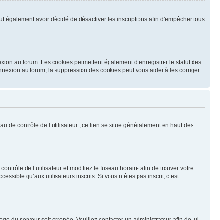
 peut également avoir décidé de désactiver les inscriptions afin d’empêcher tous
exion au forum. Les cookies permettent également d’enregistrer le statut des
onnexion au forum, la suppression des cookies peut vous aider à les corriger.
u de contrôle de l’utilisateur ; ce lien se situe généralement en haut des
contrôle de l’utilisateur et modifiez le fuseau horaire afin de trouver votre
sible qu’aux utilisateurs inscrits. Si vous n’êtes pas inscrit, c’est
loge du serveur soit erronée. Veuillez contacter un administrateur afin de lui