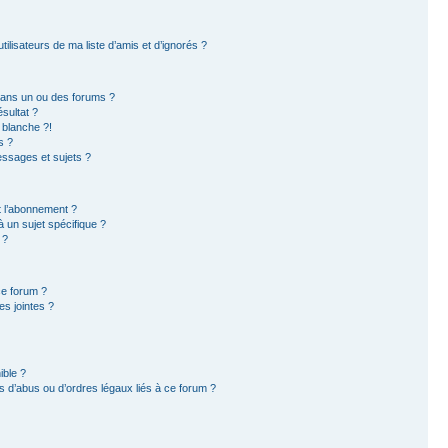
ilisateurs de ma liste d’amis et d’ignorés ?
dans un ou des forums ?
sultat ?
 blanche ?!
s ?
ssages et sujets ?
et l’abonnement ?
 un sujet spécifique ?
 ?
ce forum ?
s jointes ?
ible ?
 d’abus ou d’ordres légaux liés à ce forum ?