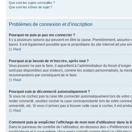
Que sont les sujets verrouillés ?
Que sont les icônes de sujet ?
Problèmes de connexion et d’inscription
Pourquoi ne puis-je pas me connecter ?
Il y a plusieurs raisons qui peuvent en être la cause. Premièrement, assurez-vo
banni. Il est également possible que le propriétaire du site internet ait une err
Haut
Pourquoi ai-je besoin de m’inscrire, après tout ?
Vous pouvez ne pas le faire, il appartient à l’administrateur du forum d’exig
sont pas disponibles aux visiteurs, comme les avatars personnalisés, la messag
recommandons par conséquent de le faire.
Haut
Pourquoi suis-je déconnecté automatiquement ?
Si vous ne cochez pas la case
Me connecter automatiquement
lors de votre 
rester connecté, veuillez cocher la case correspondante lors de votre conne
université, etc. Si vous n’arrivez pas à trouver cette case à cocher, il est prob
Haut
Comment puis-je empêcher l’affichage de mon nom d’utilisateur dans la lis
Dans le panneau de contrôle de l’utilisateur, en-dessous des « Préférences d
modérateurs et à vous-même. Vous serez compté comme étant un utilisateur i