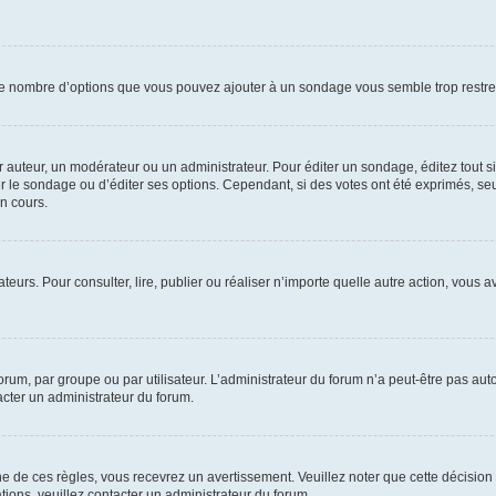
i le nombre d’options que vous pouvez ajouter à un sondage vous semble trop restre
auteur, un modérateur ou un administrateur. Pour éditer un sondage, éditez tout s
er le sondage ou d’éditer ses options. Cependant, si des votes ont été exprimés, seu
n cours.
isateurs. Pour consulter, lire, publier ou réaliser n’importe quelle autre action, v
um, par groupe ou par utilisateur. L’administrateur du forum n’a peut-être pas auto
acter un administrateur du forum.
de ces règles, vous recevrez un avertissement. Veuillez noter que cette décision 
ions, veuillez contacter un administrateur du forum.