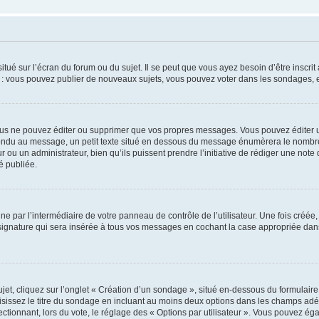
tué sur l’écran du forum ou du sujet. Il se peut que vous ayez besoin d’être inscri
e : vous pouvez publier de nouveaux sujets, vous pouvez voter dans les sondages, e
us ne pouvez éditer ou supprimer que vos propres messages. Vous pouvez éditer u
pondu au message, un petit texte situé en dessous du message énumèrera le nombre de
r ou un administrateur, bien qu’ils puissent prendre l’initiative de rédiger une note 
é publiée.
e par l’intermédiaire de votre panneau de contrôle de l’utilisateur. Une fois créé
ignature qui sera insérée à tous vos messages en cochant la case appropriée dans vo
, cliquez sur l’onglet « Création d’un sondage », situé en-dessous du formulaire pri
sissez le titre du sondage en incluant au moins deux options dans les champs adé
ctionnant, lors du vote, le réglage des « Options par utilisateur ». Vous pouvez éga