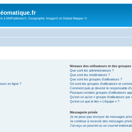
éomatique.fr
é à MAPublisher©, Geographic Imager© et Global Mapper ©
Niveaux des utilisateurs et des groupes 
Que sont les administrateurs ?
Que sont les modérateurs ?
Que sont les groupes d’utilisateurs ?
teurs en ligne ?
Où sont les groupes d’utilisateurs et comme
Comment puis-je devenir le responsable d’un
Pourquoi certains groupes d’utilisateurs ap
Qu’est-ce qu’un « groupe d’utilisateurs par 
Qu’est-ce que le lien « L’équipe » ?
Messagerie privée
Je ne peux pas envoyer de messages privé
Je continue à recevoir des messages privés 
J’ai reçu un pourriel ou un courriel indésira