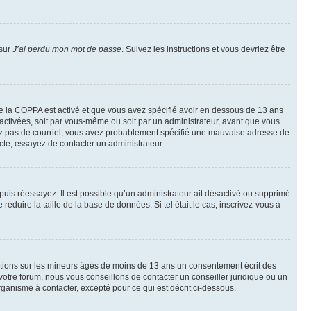
 sur
J’ai perdu mon mot de passe
. Suivez les instructions et vous devriez être
t de la COPPA est activé et que vous avez spécifié avoir en dessous de 13 ans
 activées, soit par vous-même ou soit par un administrateur, avant que vous
ecevez pas de courriel, vous avez probablement spécifié une mauvaise adresse de
recte, essayez de contacter un administrateur.
, puis réessayez. Il est possible qu’un administrateur ait désactivé ou supprimé
duire la taille de la base de données. Si tel était le cas, inscrivez-vous à
mations sur les mineurs âgés de moins de 13 ans un consentement écrit des
otre forum, nous vous conseillons de contacter un conseiller juridique ou un
ganisme à contacter, excepté pour ce qui est décrit ci-dessous.