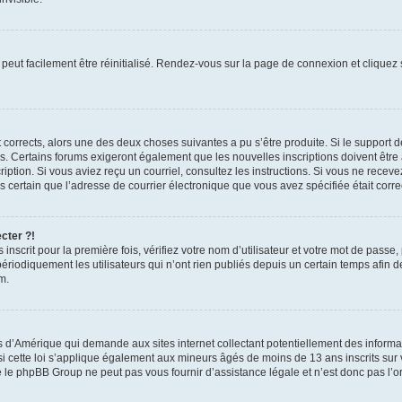
peut facilement être réinitialisé. Rendez-vous sur la page de connexion et cliquez
nt corrects, alors une des deux choses suivantes a pu s’être produite. Si le suppor
es. Certains forums exigeront également que les nouvelles inscriptions doivent être
nscription. Si vous aviez reçu un courriel, consultez les instructions. Si vous ne r
êtes certain que l’adresse de courrier électronique que vous avez spécifiée était cor
cter ?!
nscrit pour la première fois, vérifiez votre nom d’utilisateur et votre mot de passe
iquement les utilisateurs qui n’ont rien publiés depuis un certain temps afin de ré
m.
is d’Amérique qui demande aux sites internet collectant potentiellement des infor
 cette loi s’applique également aux mineurs âgés de moins de 13 ans inscrits sur v
 le phpBB Group ne peut pas vous fournir d’assistance légale et n’est donc pas l’or