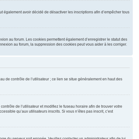
 peut également avoir décidé de désactiver les inscriptions afin d’empêcher tous
exion au forum. Les cookies permettent également d’enregistrer le statut des
onnexion au forum, la suppression des cookies peut vous aider à les corriger.
u de contrôle de l’utilisateur ; ce lien se situe généralement en haut des
contrôle de l’utilisateur et modifiez le fuseau horaire afin de trouver votre
sible qu’aux utilisateurs inscrits. Si vous n’êtes pas inscrit, c’est
loge du serveur soit erronée. Veuillez contacter un administrateur afin de lui