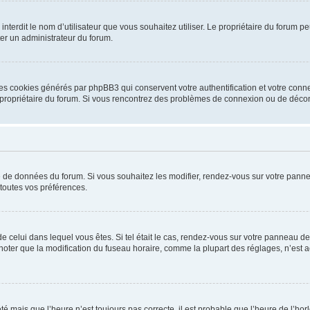
ou interdit le nom d’utilisateur que vous souhaitez utiliser. Le propriétaire du forum
ter un administrateur du forum.
les cookies générés par phpBB3 qui conservent votre authentification et votre conn
r le propriétaire du forum. Si vous rencontrez des problèmes de connexion ou de déc
se de données du forum. Si vous souhaitez les modifier, rendez-vous sur votre pannea
toutes vos préférences.
 de celui dans lequel vous êtes. Si tel était le cas, rendez-vous sur votre panneau de 
er que la modification du fuseau horaire, comme la plupart des réglages, n’est acces
été mais que l’heure n’est toujours pas correcte, il est probable que l’heure de l’hor