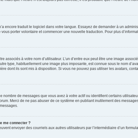
 n’a encore traduit le logiciel dans votre langue. Essayez de demander à un administr
e vous porter volontaire et commencer une nouvelle traduction. Pour plus d’informatio
re associés à votre nom d’utilisateur. L’un d’entre eux peut être une image associé
’autre type, habituellement une image plus imposante, est connue sous le nom d’ava
ère dont ils sont mis à disposition. Si vous ne pouvez pas utiliser les avatars, cont
le nombre de messages que vous avez à votre actif ou identifient certains utilisat
u forum. Merci de ne pas abuser de ce système en publiant inutilement des messages
e messages.
 de me connecter ?
its peuvent envoyer des courriels aux autres utilisateurs par l’intermédiaire d’un for