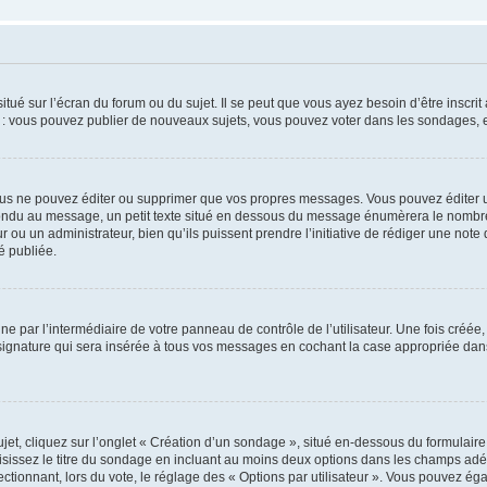
tué sur l’écran du forum ou du sujet. Il se peut que vous ayez besoin d’être inscri
e : vous pouvez publier de nouveaux sujets, vous pouvez voter dans les sondages, e
us ne pouvez éditer ou supprimer que vos propres messages. Vous pouvez éditer u
pondu au message, un petit texte situé en dessous du message énumèrera le nombre de
r ou un administrateur, bien qu’ils puissent prendre l’initiative de rédiger une note 
é publiée.
e par l’intermédiaire de votre panneau de contrôle de l’utilisateur. Une fois créé
ignature qui sera insérée à tous vos messages en cochant la case appropriée dans vo
, cliquez sur l’onglet « Création d’un sondage », situé en-dessous du formulaire pri
sissez le titre du sondage en incluant au moins deux options dans les champs adé
ctionnant, lors du vote, le réglage des « Options par utilisateur ». Vous pouvez éga