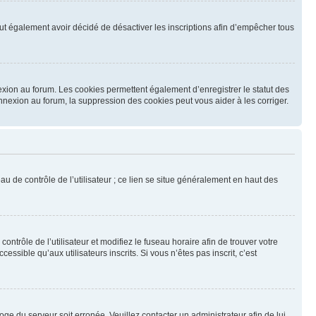
 peut également avoir décidé de désactiver les inscriptions afin d’empêcher tous
exion au forum. Les cookies permettent également d’enregistrer le statut des
onnexion au forum, la suppression des cookies peut vous aider à les corriger.
u de contrôle de l’utilisateur ; ce lien se situe généralement en haut des
contrôle de l’utilisateur et modifiez le fuseau horaire afin de trouver votre
sible qu’aux utilisateurs inscrits. Si vous n’êtes pas inscrit, c’est
loge du serveur soit erronée. Veuillez contacter un administrateur afin de lui