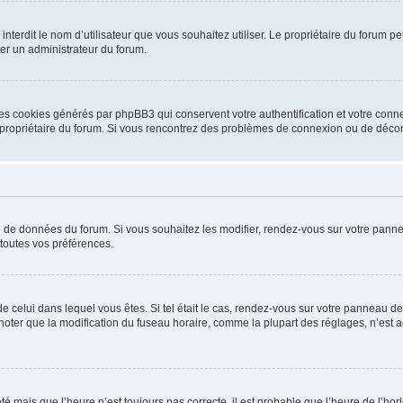
ou interdit le nom d’utilisateur que vous souhaitez utiliser. Le propriétaire du forum
ter un administrateur du forum.
les cookies générés par phpBB3 qui conservent votre authentification et votre conn
r le propriétaire du forum. Si vous rencontrez des problèmes de connexion ou de déc
se de données du forum. Si vous souhaitez les modifier, rendez-vous sur votre pannea
toutes vos préférences.
 de celui dans lequel vous êtes. Si tel était le cas, rendez-vous sur votre panneau de 
er que la modification du fuseau horaire, comme la plupart des réglages, n’est acces
été mais que l’heure n’est toujours pas correcte, il est probable que l’heure de l’hor