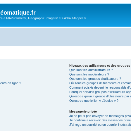
éomatique.fr
é à MAPublisher©, Geographic Imager© et Global Mapper ©
Niveaux des utilisateurs et des groupes 
Que sont les administrateurs ?
Que sont les modérateurs ?
Que sont les groupes d’utilisateurs ?
teurs en ligne ?
Où sont les groupes d’utilisateurs et comme
Comment puis-je devenir le responsable d’un
Pourquoi certains groupes d’utilisateurs ap
Qu’est-ce qu’un « groupe d’utilisateurs par 
Qu’est-ce que le lien « L’équipe » ?
Messagerie privée
Je ne peux pas envoyer de messages privé
Je continue à recevoir des messages privés 
J’ai reçu un pourriel ou un courriel indésira