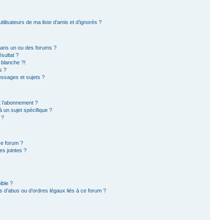
ilisateurs de ma liste d’amis et d’ignorés ?
dans un ou des forums ?
sultat ?
 blanche ?!
s ?
ssages et sujets ?
et l’abonnement ?
 un sujet spécifique ?
 ?
ce forum ?
s jointes ?
ible ?
 d’abus ou d’ordres légaux liés à ce forum ?