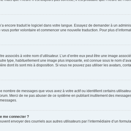
 n’a encore traduit le logiciel dans votre langue. Essayez de demander à un administr
e vous porter volontaire et commencer une nouvelle traduction. Pour plus d’informatio
re associés à votre nom d’utilisateur. L’un d’entre eux peut être une image associé
’autre type, habituellement une image plus imposante, est connue sous le nom d’ava
ère dont ils sont mis à disposition. Si vous ne pouvez pas utiliser les avatars, cont
le nombre de messages que vous avez à votre actif ou identifient certains utilisat
u forum. Merci de ne pas abuser de ce système en publiant inutilement des messages
e messages.
 de me connecter ?
its peuvent envoyer des courriels aux autres utilisateurs par l’intermédiaire d’un for