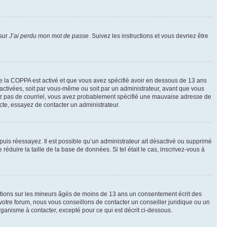
 sur
J’ai perdu mon mot de passe
. Suivez les instructions et vous devriez être
t de la COPPA est activé et que vous avez spécifié avoir en dessous de 13 ans
 activées, soit par vous-même ou soit par un administrateur, avant que vous
ecevez pas de courriel, vous avez probablement spécifié une mauvaise adresse de
recte, essayez de contacter un administrateur.
, puis réessayez. Il est possible qu’un administrateur ait désactivé ou supprimé
duire la taille de la base de données. Si tel était le cas, inscrivez-vous à
mations sur les mineurs âgés de moins de 13 ans un consentement écrit des
otre forum, nous vous conseillons de contacter un conseiller juridique ou un
ganisme à contacter, excepté pour ce qui est décrit ci-dessous.