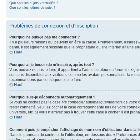
Que sont les sujets verrouillés ?
Que sont les icônes de sujet ?
Problèmes de connexion et d’inscription
Pourquoi ne puis-je pas me connecter ?
Il y a plusieurs raisons qui peuvent en être la cause. Premièrement, assurez-vo
banni. Il est également possible que le propriétaire du site internet ait une err
Haut
Pourquoi ai-je besoin de m’inscrire, après tout ?
Vous pouvez ne pas le faire, il appartient à l’administrateur du forum d’exig
sont pas disponibles aux visiteurs, comme les avatars personnalisés, la messag
recommandons par conséquent de le faire.
Haut
Pourquoi suis-je déconnecté automatiquement ?
Si vous ne cochez pas la case
Me connecter automatiquement
lors de votre 
rester connecté, veuillez cocher la case correspondante lors de votre conne
université, etc. Si vous n’arrivez pas à trouver cette case à cocher, il est prob
Haut
Comment puis-je empêcher l’affichage de mon nom d’utilisateur dans la lis
Dans le panneau de contrôle de l’utilisateur, en-dessous des « Préférences d
modérateurs et à vous-même. Vous serez compté comme étant un utilisateur i