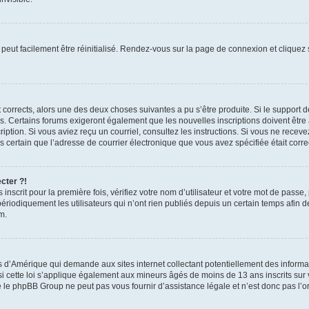
peut facilement être réinitialisé. Rendez-vous sur la page de connexion et cliquez
nt corrects, alors une des deux choses suivantes a pu s’être produite. Si le suppor
es. Certains forums exigeront également que les nouvelles inscriptions doivent être
nscription. Si vous aviez reçu un courriel, consultez les instructions. Si vous ne r
êtes certain que l’adresse de courrier électronique que vous avez spécifiée était cor
cter ?!
nscrit pour la première fois, vérifiez votre nom d’utilisateur et votre mot de passe
iquement les utilisateurs qui n’ont rien publiés depuis un certain temps afin de ré
m.
is d’Amérique qui demande aux sites internet collectant potentiellement des infor
 cette loi s’applique également aux mineurs âgés de moins de 13 ans inscrits sur v
 le phpBB Group ne peut pas vous fournir d’assistance légale et n’est donc pas l’or