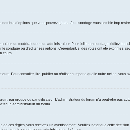
i le nombre d’options que vous pouvez ajouter à un sondage vous semble trop restre
auteur, un modérateur ou un administrateur. Pour éditer un sondage, éditez tout s
er le sondage ou d’éditer ses options. Cependant, si des votes ont été exprimés, seu
n cours.
isateurs. Pour consulter, lire, publier ou réaliser n’importe quelle autre action, v
um, par groupe ou par utilisateur. L’administrateur du forum n’a peut-être pas auto
acter un administrateur du forum.
de ces règles, vous recevrez un avertissement. Veuillez noter que cette décision 
ions, veuillez contacter un administrateur du forum.