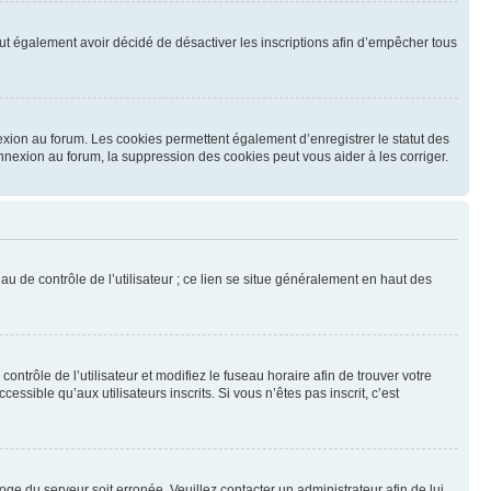
 peut également avoir décidé de désactiver les inscriptions afin d’empêcher tous
exion au forum. Les cookies permettent également d’enregistrer le statut des
onnexion au forum, la suppression des cookies peut vous aider à les corriger.
u de contrôle de l’utilisateur ; ce lien se situe généralement en haut des
contrôle de l’utilisateur et modifiez le fuseau horaire afin de trouver votre
sible qu’aux utilisateurs inscrits. Si vous n’êtes pas inscrit, c’est
loge du serveur soit erronée. Veuillez contacter un administrateur afin de lui