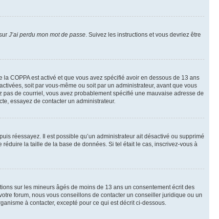
 sur
J’ai perdu mon mot de passe
. Suivez les instructions et vous devriez être
t de la COPPA est activé et que vous avez spécifié avoir en dessous de 13 ans
 activées, soit par vous-même ou soit par un administrateur, avant que vous
ecevez pas de courriel, vous avez probablement spécifié une mauvaise adresse de
recte, essayez de contacter un administrateur.
, puis réessayez. Il est possible qu’un administrateur ait désactivé ou supprimé
duire la taille de la base de données. Si tel était le cas, inscrivez-vous à
mations sur les mineurs âgés de moins de 13 ans un consentement écrit des
otre forum, nous vous conseillons de contacter un conseiller juridique ou un
ganisme à contacter, excepté pour ce qui est décrit ci-dessous.