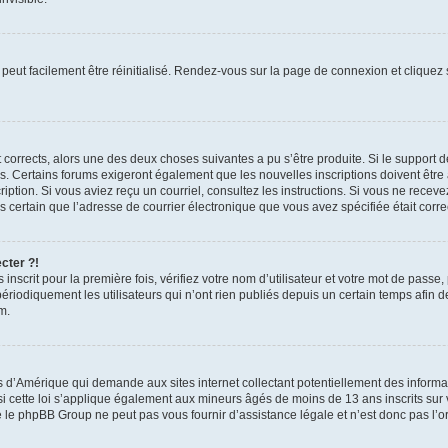
peut facilement être réinitialisé. Rendez-vous sur la page de connexion et cliquez
nt corrects, alors une des deux choses suivantes a pu s’être produite. Si le suppor
es. Certains forums exigeront également que les nouvelles inscriptions doivent être
nscription. Si vous aviez reçu un courriel, consultez les instructions. Si vous ne r
êtes certain que l’adresse de courrier électronique que vous avez spécifiée était cor
cter ?!
nscrit pour la première fois, vérifiez votre nom d’utilisateur et votre mot de passe
iquement les utilisateurs qui n’ont rien publiés depuis un certain temps afin de ré
m.
is d’Amérique qui demande aux sites internet collectant potentiellement des infor
 cette loi s’applique également aux mineurs âgés de moins de 13 ans inscrits sur v
 le phpBB Group ne peut pas vous fournir d’assistance légale et n’est donc pas l’or