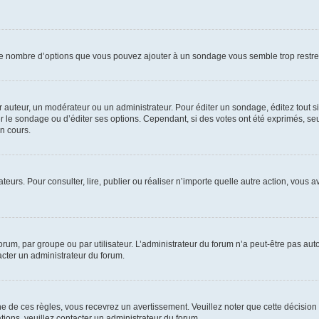
i le nombre d’options que vous pouvez ajouter à un sondage vous semble trop restre
auteur, un modérateur ou un administrateur. Pour éditer un sondage, éditez tout s
er le sondage ou d’éditer ses options. Cependant, si des votes ont été exprimés, seu
n cours.
isateurs. Pour consulter, lire, publier ou réaliser n’importe quelle autre action, v
um, par groupe ou par utilisateur. L’administrateur du forum n’a peut-être pas auto
acter un administrateur du forum.
de ces règles, vous recevrez un avertissement. Veuillez noter que cette décision 
ions, veuillez contacter un administrateur du forum.