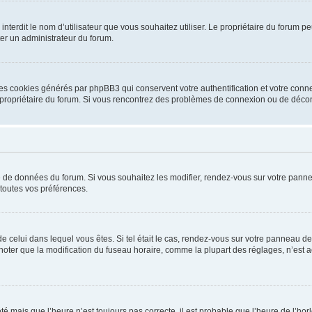
ou interdit le nom d’utilisateur que vous souhaitez utiliser. Le propriétaire du forum
ter un administrateur du forum.
les cookies générés par phpBB3 qui conservent votre authentification et votre conn
r le propriétaire du forum. Si vous rencontrez des problèmes de connexion ou de déc
se de données du forum. Si vous souhaitez les modifier, rendez-vous sur votre pannea
toutes vos préférences.
 de celui dans lequel vous êtes. Si tel était le cas, rendez-vous sur votre panneau de 
er que la modification du fuseau horaire, comme la plupart des réglages, n’est acces
été mais que l’heure n’est toujours pas correcte, il est probable que l’heure de l’hor