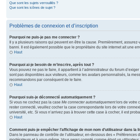
Que sont les sujets verrouillés ?
Que sont les icônes de sujet ?
Problèmes de connexion et d’inscription
Pourquoi ne puis-je pas me connecter ?
Il y a plusieurs raisons qui peuvent en être la cause. Premièrement, assurez-vo
banni. Il est également possible que le propriétaire du site internet ait une err
Haut
Pourquoi ai-je besoin de m’inscrire, après tout ?
Vous pouvez ne pas le faire, il appartient à l’administrateur du forum d’exig
sont pas disponibles aux visiteurs, comme les avatars personnalisés, la messag
recommandons par conséquent de le faire.
Haut
Pourquoi suis-je déconnecté automatiquement ?
Si vous ne cochez pas la case
Me connecter automatiquement
lors de votre 
rester connecté, veuillez cocher la case correspondante lors de votre conne
université, etc. Si vous n’arrivez pas à trouver cette case à cocher, il est prob
Haut
Comment puis-je empêcher l’affichage de mon nom d’utilisateur dans la lis
Dans le panneau de contrôle de l’utilisateur, en-dessous des « Préférences d
modérateurs et à vous-même. Vous serez compté comme étant un utilisateur i