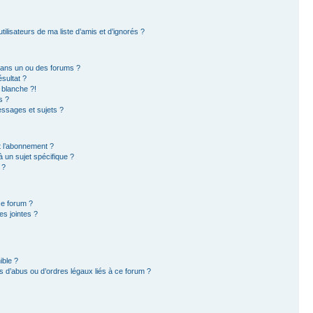
ilisateurs de ma liste d’amis et d’ignorés ?
dans un ou des forums ?
sultat ?
 blanche ?!
s ?
ssages et sujets ?
et l’abonnement ?
 un sujet spécifique ?
 ?
ce forum ?
s jointes ?
ible ?
 d’abus ou d’ordres légaux liés à ce forum ?