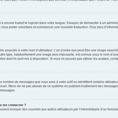
 n’a encore traduit le logiciel dans votre langue. Essayez de demander à un administr
e vous porter volontaire et commencer une nouvelle traduction. Pour plus d’informatio
re associés à votre nom d’utilisateur. L’un d’entre eux peut être une image associé
’autre type, habituellement une image plus imposante, est connue sous le nom d’ava
ère dont ils sont mis à disposition. Si vous ne pouvez pas utiliser les avatars, cont
le nombre de messages que vous avez à votre actif ou identifient certains utilisat
u forum. Merci de ne pas abuser de ce système en publiant inutilement des messages
e messages.
 de me connecter ?
its peuvent envoyer des courriels aux autres utilisateurs par l’intermédiaire d’un for