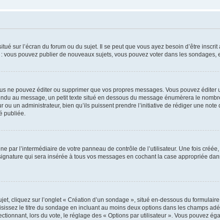
tué sur l’écran du forum ou du sujet. Il se peut que vous ayez besoin d’être inscri
e : vous pouvez publier de nouveaux sujets, vous pouvez voter dans les sondages, e
us ne pouvez éditer ou supprimer que vos propres messages. Vous pouvez éditer u
pondu au message, un petit texte situé en dessous du message énumèrera le nombre de
r ou un administrateur, bien qu’ils puissent prendre l’initiative de rédiger une note 
é publiée.
e par l’intermédiaire de votre panneau de contrôle de l’utilisateur. Une fois créé
ignature qui sera insérée à tous vos messages en cochant la case appropriée dans vo
, cliquez sur l’onglet « Création d’un sondage », situé en-dessous du formulaire pri
sissez le titre du sondage en incluant au moins deux options dans les champs adé
ctionnant, lors du vote, le réglage des « Options par utilisateur ». Vous pouvez éga