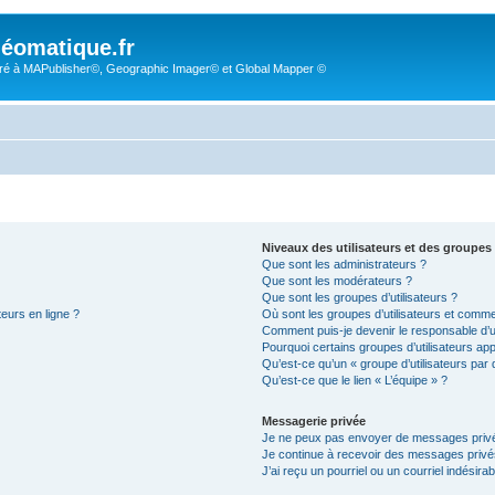
éomatique.fr
é à MAPublisher©, Geographic Imager© et Global Mapper ©
Niveaux des utilisateurs et des groupes 
Que sont les administrateurs ?
Que sont les modérateurs ?
Que sont les groupes d’utilisateurs ?
teurs en ligne ?
Où sont les groupes d’utilisateurs et comme
Comment puis-je devenir le responsable d’un
Pourquoi certains groupes d’utilisateurs ap
Qu’est-ce qu’un « groupe d’utilisateurs par 
Qu’est-ce que le lien « L’équipe » ?
Messagerie privée
Je ne peux pas envoyer de messages privé
Je continue à recevoir des messages privés 
J’ai reçu un pourriel ou un courriel indésira