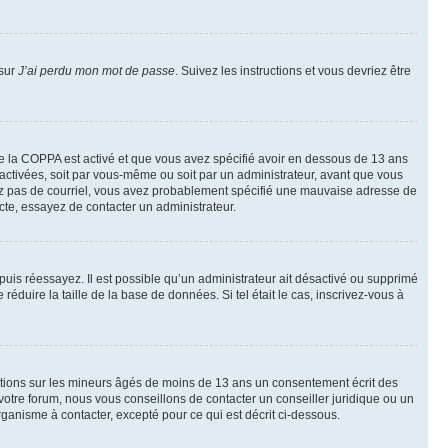
 sur
J’ai perdu mon mot de passe
. Suivez les instructions et vous devriez être
t de la COPPA est activé et que vous avez spécifié avoir en dessous de 13 ans
 activées, soit par vous-même ou soit par un administrateur, avant que vous
ecevez pas de courriel, vous avez probablement spécifié une mauvaise adresse de
recte, essayez de contacter un administrateur.
, puis réessayez. Il est possible qu’un administrateur ait désactivé ou supprimé
duire la taille de la base de données. Si tel était le cas, inscrivez-vous à
mations sur les mineurs âgés de moins de 13 ans un consentement écrit des
otre forum, nous vous conseillons de contacter un conseiller juridique ou un
ganisme à contacter, excepté pour ce qui est décrit ci-dessous.