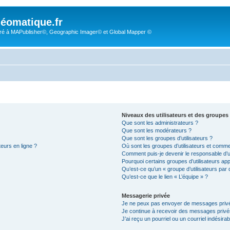
éomatique.fr
é à MAPublisher©, Geographic Imager© et Global Mapper ©
Niveaux des utilisateurs et des groupes 
Que sont les administrateurs ?
Que sont les modérateurs ?
Que sont les groupes d’utilisateurs ?
teurs en ligne ?
Où sont les groupes d’utilisateurs et comme
Comment puis-je devenir le responsable d’un
Pourquoi certains groupes d’utilisateurs ap
Qu’est-ce qu’un « groupe d’utilisateurs par 
Qu’est-ce que le lien « L’équipe » ?
Messagerie privée
Je ne peux pas envoyer de messages privé
Je continue à recevoir des messages privés 
J’ai reçu un pourriel ou un courriel indésira