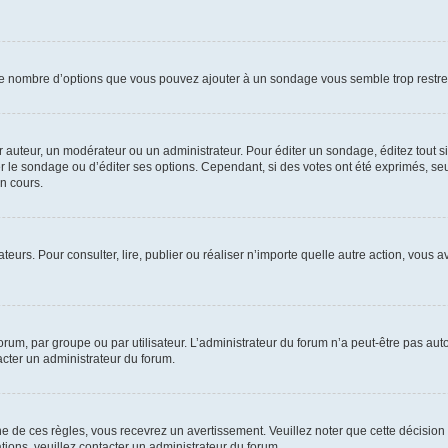
i le nombre d’options que vous pouvez ajouter à un sondage vous semble trop restre
auteur, un modérateur ou un administrateur. Pour éditer un sondage, éditez tout s
er le sondage ou d’éditer ses options. Cependant, si des votes ont été exprimés, seu
n cours.
isateurs. Pour consulter, lire, publier ou réaliser n’importe quelle autre action, v
um, par groupe ou par utilisateur. L’administrateur du forum n’a peut-être pas auto
acter un administrateur du forum.
de ces règles, vous recevrez un avertissement. Veuillez noter que cette décision 
ions, veuillez contacter un administrateur du forum.