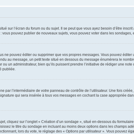
tué sur l’écran du forum ou du sujet. Il se peut que vous ayez besoin d’être inscri
e : vous pouvez publier de nouveaux sujets, vous pouvez voter dans les sondages, e
us ne pouvez éditer ou supprimer que vos propres messages. Vous pouvez éditer u
pondu au message, un petit texte situé en dessous du message énumèrera le nombre de
r ou un administrateur, bien qu’ils puissent prendre l’initiative de rédiger une note 
é publiée.
e par l’intermédiaire de votre panneau de contrôle de l’utilisateur. Une fois créé
ignature qui sera insérée à tous vos messages en cochant la case appropriée dans vo
, cliquez sur l’onglet « Création d’un sondage », situé en-dessous du formulaire pri
sissez le titre du sondage en incluant au moins deux options dans les champs adé
ctionnant, lors du vote, le réglage des « Options par utilisateur ». Vous pouvez éga