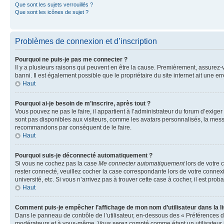
Que sont les sujets verrouillés ?
Que sont les icônes de sujet ?
Problèmes de connexion et d’inscription
Pourquoi ne puis-je pas me connecter ?
Il y a plusieurs raisons qui peuvent en être la cause. Premièrement, assurez-vo
banni. Il est également possible que le propriétaire du site internet ait une err
Haut
Pourquoi ai-je besoin de m’inscrire, après tout ?
Vous pouvez ne pas le faire, il appartient à l’administrateur du forum d’exig
sont pas disponibles aux visiteurs, comme les avatars personnalisés, la messag
recommandons par conséquent de le faire.
Haut
Pourquoi suis-je déconnecté automatiquement ?
Si vous ne cochez pas la case
Me connecter automatiquement
lors de votre 
rester connecté, veuillez cocher la case correspondante lors de votre conne
université, etc. Si vous n’arrivez pas à trouver cette case à cocher, il est prob
Haut
Comment puis-je empêcher l’affichage de mon nom d’utilisateur dans la lis
Dans le panneau de contrôle de l’utilisateur, en-dessous des « Préférences d
modérateurs et à vous-même. Vous serez compté comme étant un utilisateur i