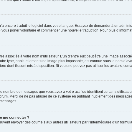
 n’a encore traduit le logiciel dans votre langue. Essayez de demander à un administr
e vous porter volontaire et commencer une nouvelle traduction. Pour plus d’informatio
re associés à votre nom d’utilisateur. L’un d’entre eux peut être une image associé
’autre type, habituellement une image plus imposante, est connue sous le nom d’ava
ère dont ils sont mis à disposition. Si vous ne pouvez pas utiliser les avatars, cont
le nombre de messages que vous avez à votre actif ou identifient certains utilisat
u forum. Merci de ne pas abuser de ce système en publiant inutilement des messages
e messages.
 de me connecter ?
its peuvent envoyer des courriels aux autres utilisateurs par l’intermédiaire d’un for