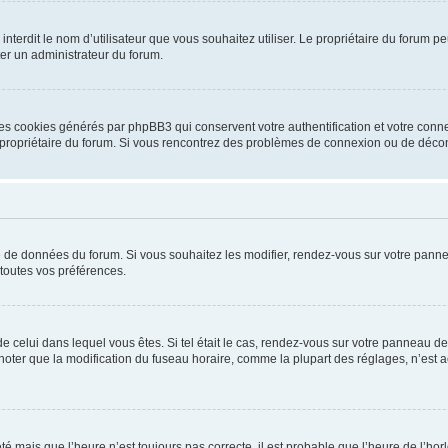
ou interdit le nom d’utilisateur que vous souhaitez utiliser. Le propriétaire du forum
ter un administrateur du forum.
les cookies générés par phpBB3 qui conservent votre authentification et votre conn
r le propriétaire du forum. Si vous rencontrez des problèmes de connexion ou de déc
se de données du forum. Si vous souhaitez les modifier, rendez-vous sur votre pannea
toutes vos préférences.
 de celui dans lequel vous êtes. Si tel était le cas, rendez-vous sur votre panneau de 
er que la modification du fuseau horaire, comme la plupart des réglages, n’est acces
été mais que l’heure n’est toujours pas correcte, il est probable que l’heure de l’hor