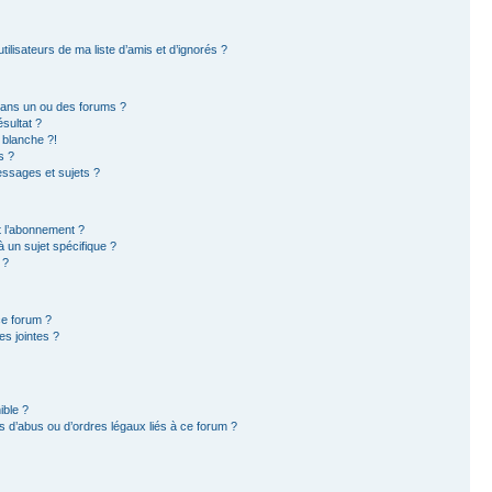
ilisateurs de ma liste d’amis et d’ignorés ?
dans un ou des forums ?
sultat ?
 blanche ?!
s ?
ssages et sujets ?
et l’abonnement ?
 un sujet spécifique ?
 ?
ce forum ?
s jointes ?
ible ?
 d’abus ou d’ordres légaux liés à ce forum ?