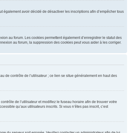
 peut également avoir décidé de désactiver les inscriptions afin d’empêcher tous
exion au forum. Les cookies permettent également d’enregistrer le statut des
onnexion au forum, la suppression des cookies peut vous aider à les corriger.
u de contrôle de l’utilisateur ; ce lien se situe généralement en haut des
contrôle de l’utilisateur et modifiez le fuseau horaire afin de trouver votre
sible qu’aux utilisateurs inscrits. Si vous n’êtes pas inscrit, c’est
loge du serveur soit erronée. Veuillez contacter un administrateur afin de lui