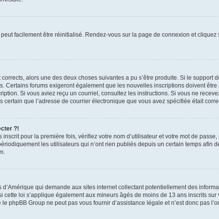
peut facilement être réinitialisé. Rendez-vous sur la page de connexion et cliquez
nt corrects, alors une des deux choses suivantes a pu s’être produite. Si le suppor
es. Certains forums exigeront également que les nouvelles inscriptions doivent être
nscription. Si vous aviez reçu un courriel, consultez les instructions. Si vous ne r
êtes certain que l’adresse de courrier électronique que vous avez spécifiée était cor
cter ?!
nscrit pour la première fois, vérifiez votre nom d’utilisateur et votre mot de passe
iquement les utilisateurs qui n’ont rien publiés depuis un certain temps afin de ré
m.
is d’Amérique qui demande aux sites internet collectant potentiellement des infor
 cette loi s’applique également aux mineurs âgés de moins de 13 ans inscrits sur v
 le phpBB Group ne peut pas vous fournir d’assistance légale et n’est donc pas l’or