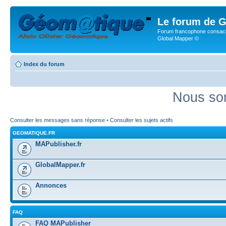
Le forum de G
Forum francophone consacr
Global Mapper ©
Index du forum
Nous som
Consulter les messages sans réponse
•
Consulter les sujets actifs
GEOMATIQUE.FR
MAPublisher.fr
GlobalMapper.fr
Annonces
FAQ
FAQ MAPublisher