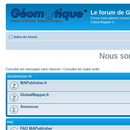
Le forum de G
Forum francophone consacr
Global Mapper ©
Index du forum
Nous som
Consulter les messages sans réponse
•
Consulter les sujets actifs
GEOMATIQUE.FR
MAPublisher.fr
GlobalMapper.fr
Annonces
FAQ
FAQ MAPublisher