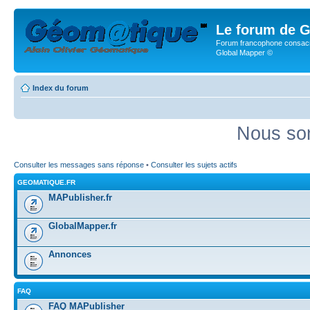
Le forum de G
Forum francophone consacr
Global Mapper ©
Index du forum
Nous som
Consulter les messages sans réponse
•
Consulter les sujets actifs
GEOMATIQUE.FR
MAPublisher.fr
GlobalMapper.fr
Annonces
FAQ
FAQ MAPublisher