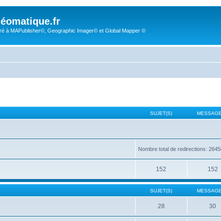
éomatique.fr
é à MAPublisher©, Geographic Imager© et Global Mapper ©
SUJET(S)
MESSAGE
Nombre total de redirections: 264
152
152
SUJET(S)
MESSAGE
28
30