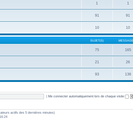
1
1
91
91
10
10
SUJET(S)
MESSAGE
75
165
21
26
93
136
|
Me connecter automatiquement lors de chaque visite
ilisateurs actifs des 5 dernières minutes)
16:24