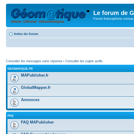
Le forum de G
Forum francophone consacr
Index du forum
Consulter les messages sans réponse
•
Consulter les sujets actifs
GEOMATIQUE.FR
MAPublisher.fr
GlobalMapper.fr
Annonces
FAQ
FAQ MAPublisher