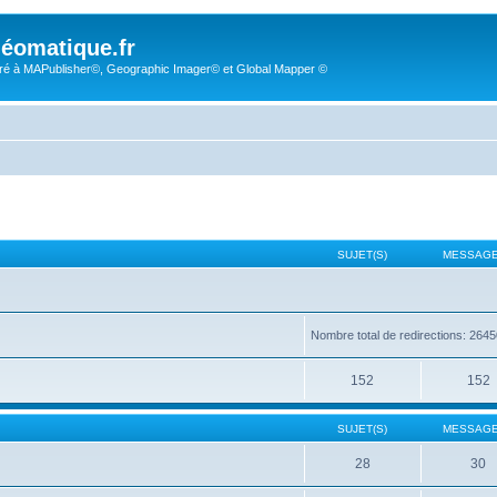
éomatique.fr
é à MAPublisher©, Geographic Imager© et Global Mapper ©
SUJET(S)
MESSAGE
Nombre total de redirections: 264
152
152
SUJET(S)
MESSAGE
28
30