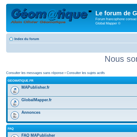
Le forum de G
Forum francophone consacr
Global Mapper ©
Index du forum
Nous som
Consulter les messages sans réponse
•
Consulter les sujets actifs
GEOMATIQUE.FR
MAPublisher.fr
GlobalMapper.fr
Annonces
FAQ
FAQ MAPublisher