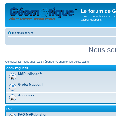
Le forum de G
Forum francophone consacr
Global Mapper ©
Index du forum
Nous som
Consulter les messages sans réponse
•
Consulter les sujets actifs
GEOMATIQUE.FR
MAPublisher.fr
GlobalMapper.fr
Annonces
FAQ
FAQ MAPublisher