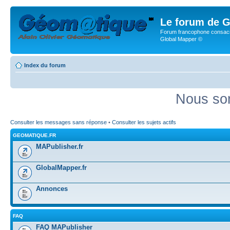
Le forum de G
Forum francophone consacr
Global Mapper ©
Index du forum
Nous som
Consulter les messages sans réponse
•
Consulter les sujets actifs
GEOMATIQUE.FR
MAPublisher.fr
GlobalMapper.fr
Annonces
FAQ
FAQ MAPublisher