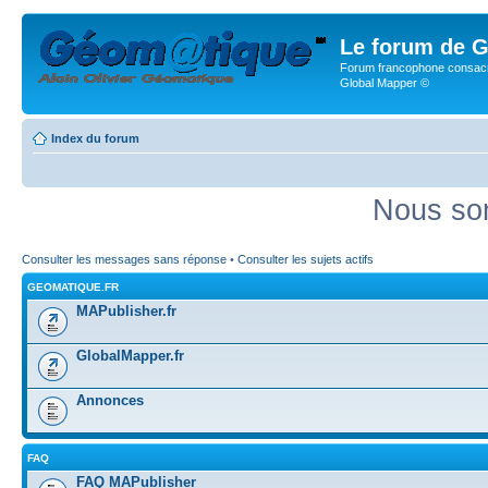
Le forum de G
Forum francophone consacr
Global Mapper ©
Index du forum
Nous som
Consulter les messages sans réponse
•
Consulter les sujets actifs
GEOMATIQUE.FR
MAPublisher.fr
GlobalMapper.fr
Annonces
FAQ
FAQ MAPublisher