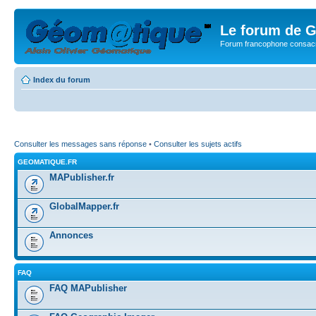
Le forum de G
Forum francophone consacr
Index du forum
Consulter les messages sans réponse
•
Consulter les sujets actifs
GEOMATIQUE.FR
MAPublisher.fr
GlobalMapper.fr
Annonces
FAQ
FAQ MAPublisher