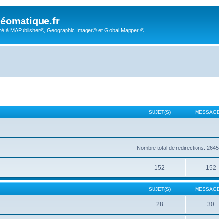
éomatique.fr
é à MAPublisher©, Geographic Imager© et Global Mapper ©
SUJET(S)
MESSAGE
Nombre total de redirections: 264
152
152
SUJET(S)
MESSAGE
28
30