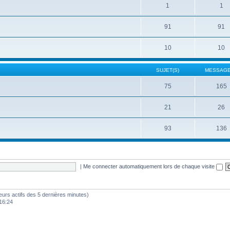
1
1
91
91
10
10
SUJET(S)
MESSAGE
75
165
21
26
93
136
|
Me connecter automatiquement lors de chaque visite
sateurs actifs des 5 dernières minutes)
16:24