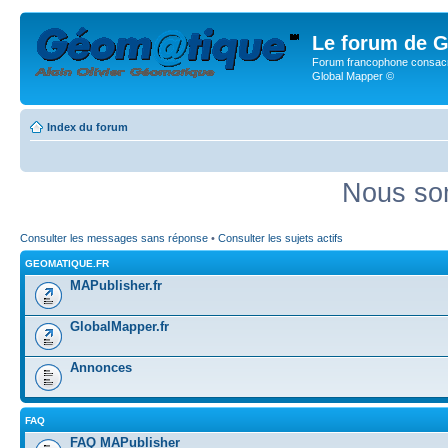
Le forum de G
Forum francophone consacr
Global Mapper ©
Index du forum
Nous som
Consulter les messages sans réponse
•
Consulter les sujets actifs
GEOMATIQUE.FR
MAPublisher.fr
GlobalMapper.fr
Annonces
FAQ
FAQ MAPublisher