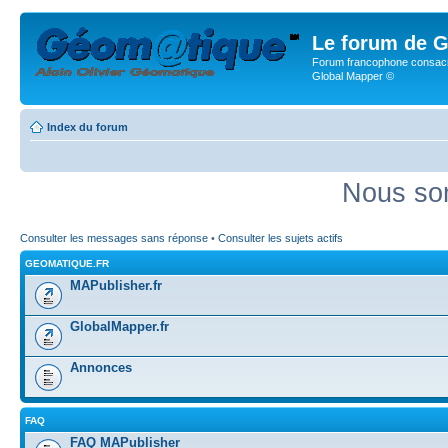
Le forum de G
Forum francophone consacr
Global Mapper ©
Index du forum
Nous som
Consulter les messages sans réponse
•
Consulter les sujets actifs
GEOMATIQUE.FR
MAPublisher.fr
GlobalMapper.fr
Annonces
FAQ
FAQ MAPublisher