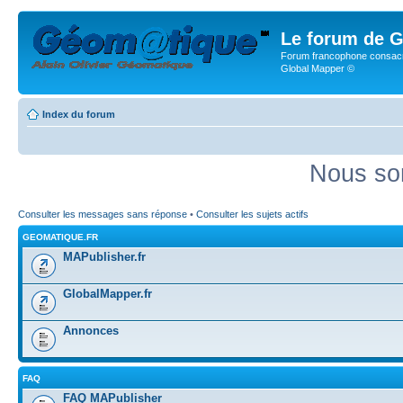
Le forum de G
Forum francophone consacr
Global Mapper ©
Index du forum
Nous so
Consulter les messages sans réponse
•
Consulter les sujets actifs
GEOMATIQUE.FR
MAPublisher.fr
GlobalMapper.fr
Annonces
FAQ
FAQ MAPublisher