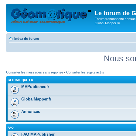
Le forum de G
Forum francophone consacr
Global Mapper ©
Index du forum
Nous som
Consulter les messages sans réponse
•
Consulter les sujets actifs
GEOMATIQUE.FR
MAPublisher.fr
GlobalMapper.fr
Annonces
FAQ
FAQ MAPublisher