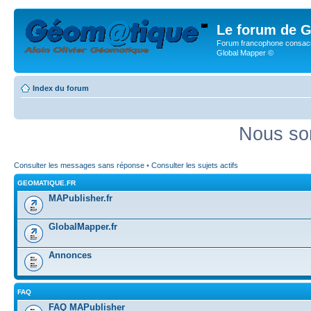
Le forum de G
Forum francophone consacr
Global Mapper ©
Index du forum
Nous so
Consulter les messages sans réponse
•
Consulter les sujets actifs
GEOMATIQUE.FR
MAPublisher.fr
GlobalMapper.fr
Annonces
FAQ
FAQ MAPublisher