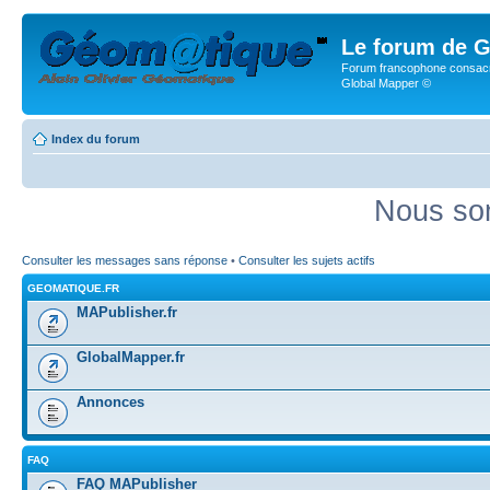
Le forum de G
Forum francophone consacr
Global Mapper ©
Index du forum
Nous som
Consulter les messages sans réponse
•
Consulter les sujets actifs
GEOMATIQUE.FR
MAPublisher.fr
GlobalMapper.fr
Annonces
FAQ
FAQ MAPublisher