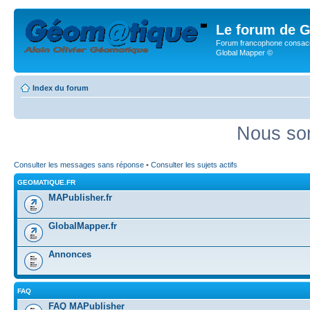
Le forum de G
Forum francophone consacr
Global Mapper ©
Index du forum
Nous som
Consulter les messages sans réponse
•
Consulter les sujets actifs
GEOMATIQUE.FR
MAPublisher.fr
GlobalMapper.fr
Annonces
FAQ
FAQ MAPublisher