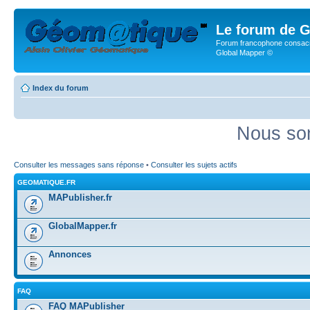
Le forum de G
Forum francophone consacr
Global Mapper ©
Index du forum
Nous som
Consulter les messages sans réponse
•
Consulter les sujets actifs
GEOMATIQUE.FR
MAPublisher.fr
GlobalMapper.fr
Annonces
FAQ
FAQ MAPublisher