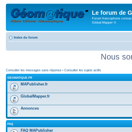
Le forum de G
Forum francophone consacr
Global Mapper ©
Index du forum
Nous som
Consulter les messages sans réponse
•
Consulter les sujets actifs
GEOMATIQUE.FR
MAPublisher.fr
GlobalMapper.fr
Annonces
FAQ
FAQ MAPublisher