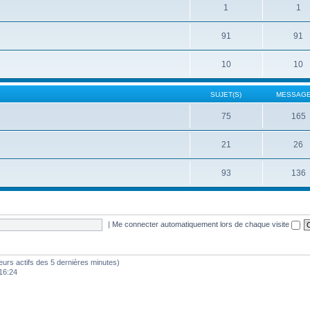
1
1
91
91
10
10
SUJET(S)
MESSAGE
75
165
21
26
93
136
|
Me connecter automatiquement lors de chaque visite
sateurs actifs des 5 dernières minutes)
16:24