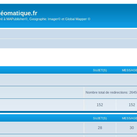
éomatique.fr
é à MAPublisher©, Geographic Imager© et Global Mapper ©
SUJET(S)
MESSAGE
Nombre total de redirections: 264
152
152
SUJET(S)
MESSAGE
28
30