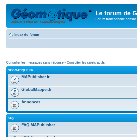
Le forum de G
Forum francophone consacr
Index du forum
Consulter les messages sans réponse
•
Consulter les sujets actifs
GEOMATIQUE.FR
MAPublisher.fr
GlobalMapper.fr
Annonces
FAQ
FAQ MAPublisher