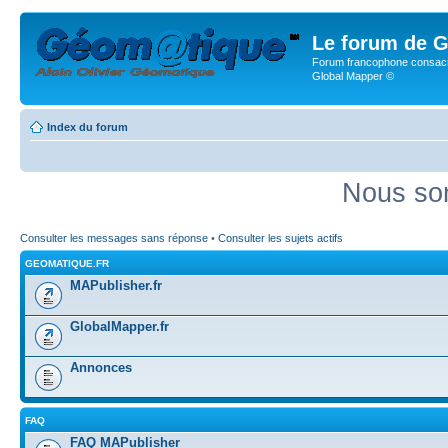
Le forum de G
Forum francophone consacr
Global Mapper ©
Index du forum
Nous som
Consulter les messages sans réponse
•
Consulter les sujets actifs
GEOMATIQUE.FR
MAPublisher.fr
GlobalMapper.fr
Annonces
FAQ
FAQ MAPublisher