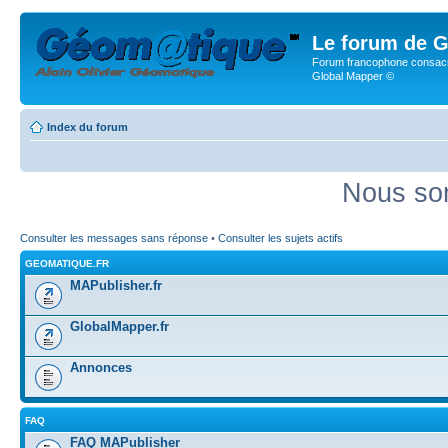
Le forum de G
Forum francophone consacr
Global Mapper ©
Index du forum
Nous som
Consulter les messages sans réponse
•
Consulter les sujets actifs
GEOMATIQUE.FR
MAPublisher.fr
GlobalMapper.fr
Annonces
FAQ
FAQ MAPublisher