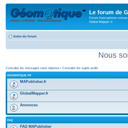
Le forum de G
Forum francophone consacr
Global Mapper ©
Index du forum
Nous so
Consulter les messages sans réponse
•
Consulter les sujets actifs
GEOMATIQUE.FR
MAPublisher.fr
GlobalMapper.fr
Annonces
FAQ
FAQ MAPublisher