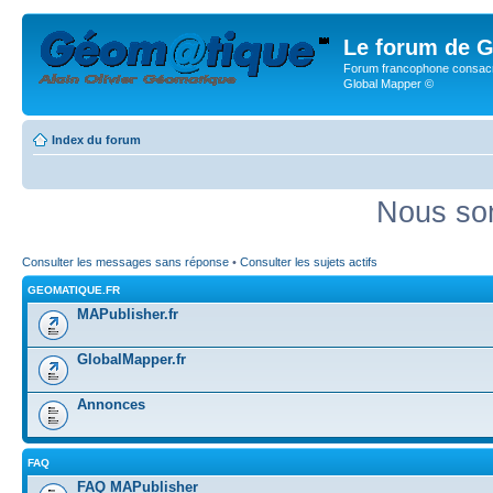
Le forum de G
Forum francophone consacr
Global Mapper ©
Index du forum
Nous som
Consulter les messages sans réponse
•
Consulter les sujets actifs
GEOMATIQUE.FR
MAPublisher.fr
GlobalMapper.fr
Annonces
FAQ
FAQ MAPublisher