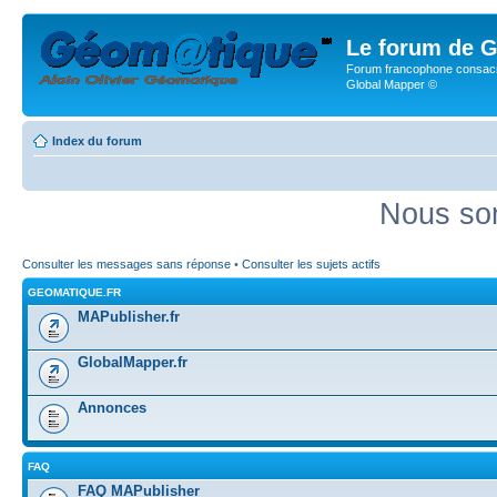
Le forum de G
Forum francophone consacr
Global Mapper ©
Index du forum
Nous som
Consulter les messages sans réponse
•
Consulter les sujets actifs
GEOMATIQUE.FR
MAPublisher.fr
GlobalMapper.fr
Annonces
FAQ
FAQ MAPublisher