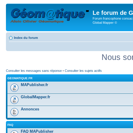
Le forum de G
Forum francophone consacr
Global Mapper ©
Index du forum
Nous som
Consulter les messages sans réponse
•
Consulter les sujets actifs
GEOMATIQUE.FR
MAPublisher.fr
GlobalMapper.fr
Annonces
FAQ
FAQ MAPublisher