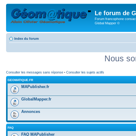
Le forum de G
Forum francophone consacr
Global Mapper ©
Index du forum
Nous so
Consulter les messages sans réponse
•
Consulter les sujets actifs
GEOMATIQUE.FR
MAPublisher.fr
GlobalMapper.fr
Annonces
FAQ
FAQ MAPublisher