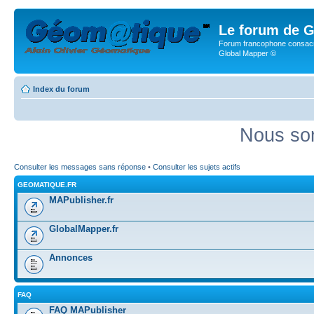
Le forum de G
Forum francophone consacr
Global Mapper ©
Index du forum
Nous som
Consulter les messages sans réponse
•
Consulter les sujets actifs
GEOMATIQUE.FR
MAPublisher.fr
GlobalMapper.fr
Annonces
FAQ
FAQ MAPublisher